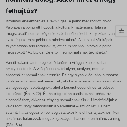
felhajtás?
Bizonyos értelemben ez a tévhit igaz. A pornó megszokott dolog.
Valójában a pornó ott húzódik a kultúránk hátterében. Talán a
„megszokott” nem is elég erős szó. Ennél erősebb kifejezésre van
szükségünk, mint például a mindent átható. A szexualizált képek
folyamatosan felbukkannak itt, ott és mindenhol. Szóval a pornó
megszokott? Az biztos. De ettől még normálisnak tekinthető?
Van itt valami, amit meg kell értenünk a világgal kapcsolatban,
amelyben élünk. A világ éppen azért olyan, amilyen, mert az
abnormálist normálisnak érezzük. Ez egy olyan világ, ahol a rosszat
jónak és a jót rossznak nevezzük, ahol a sötétséget világosságnak és
a világosságot sötétségnek, ahol a keserűt édesnek és az édeset
keserűnek (Ézs 5,20). És ha elég sokan csatlakoznak ehhez az
elgondoláshoz, akkor az tényleg normálisnak tűnik. Újradefiniáljuk a
valóságot, hogy támogassuk a vágyainkat – ami őrület. És nem
számít, ha az egész emberiség csatlakozik is ehhez a játékhoz. Nem
a számok határozzák meg az igazságot. Hanem Isten határozza meg
(Róm 3,4).