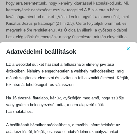
hogy arra teremtettünk, hogy kemény kitartással katonáskodjunk. Mi,
keresztyének nehézséget eszünk reggelire! A Biblia erre a bátor
kiváltságra hívott el minket: „Vállald velem együtt a szenvedést, mint
Krisztus Jézus jó katonája” (2Tim 2,3). Őérte folytatjuk örömmel, és
megyünk előre rendületlenül. Az Ő oldalán állunk, a győztes oldalon!
Lesz elég időnk és energiánk a nagy ünneplésre, miután elnyertük a
végső győzelmet örökre. Addig is, soha ne sajnáljuk magunkat,
×
mintha a Jézusért való élet olyan dolog lenne, amit meg kell úszni
Adatvédelmi beállítások
valahogy. Szó sincs róla! Ő szeret minket, és kész mindenre. Mi is
szeretjük Őt, és nekünk is késznek kell lennünk mindenre. Micsoda
Ez a weboldal sütiket használ a felhasználói élmény javítása
kiváltság!
érdekében. Néhány elengedhetetlen a webhely működéséhez, míg
mások segítenek elemezni és javítani a felhasználói élményt. Kérjük,
4. tévhit: A pornónak nincs mély
tekintse át lehetőségeit, és válasszon.
vagy tartós hatása. Bármikor abba
Ha 16 évesnél fiatalabb, kérjük, győződjön meg arról, hogy szülője
vagy gyámja beleegyezését adta, a nem alapvető sütik
lehet hagyni. A mi kezünkben van az
használatához.
irányítás.
A beállításait bármikor módosíthatja, a további információkért az
adatkezelésről, kérjük, olvassa el adatvédelmi szabályzatunkat.
Ez a tévhit azt sugallja: „Még a pornófogyasztást is be lehet előre