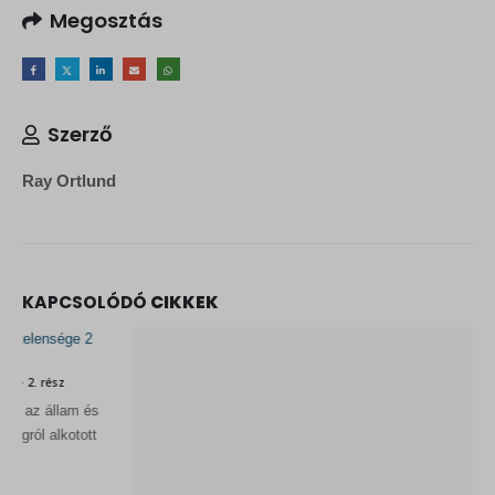
Megosztás
Szerző
Ray Ortlund
KAPCSOLÓDÓ
CIKKEK
Hogy fest egy írásbeliség utáni kultúra? – Azt hiszem, hamarosan megtudjuk
Kissé lehangoló az íráskészség csiszolásával tölteni az időt egy
olyan korban, amikor egyre kevesebben olvasnak könyveket vagy
cikkeket kikapcsolódásból:A Londoni...