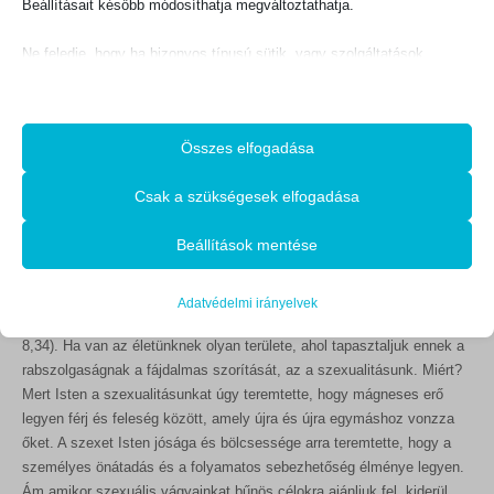
Beállításait később módosíthatja megváltoztathatja.
tervezni. Tartóztasd meg magad azokban az időszakokban, amikor a
legjobb formádat kell hoznod Krisztusért, a családodért vagy bármi
Ne feledje, hogy ha bizonyos típusú sütik, vagy szolgáltatások
másért! Majd miután egy ideig jól helyt álltál, újra belevetheted magad
letiltása mellett dönt, az befolyásolhatja a webhely által nyújtott
– nem probléma.” A bűn tényleg ennyire könnyű lenne, és a
élményét és az általunk kínált szolgáltatásokat.
szabadságunk csupán alku tárgya?
Összes elfogadása
Alapvető
Az alapvető sütik és szolgáltatások biztosítják az oldal megfelelő
A szexet Isten jósága és bölcsessége arra teremtette, hogy
Csak a szükségesek elfogadása
működéséhez. Ezek a sütik és szolgáltatások a GDPR szerint nem
a személyes önátadás és a folyamatos sebezhetőség
igénylik a felhasználó hozzájárulását.
élménye legyen.
Beállítások mentése
Részletek megjelenítése
Statisztikai
Adatvédelmi irányelvek
mhcookie
A statisztikai sütik és szolgáltatások felhasználási információkat
Jézus azt mondta: „…aki bűnt cselekszik, az a bűn szolgája” (Jn
gyűjtenek, amelyek lehetővé teszik számunkra, hogy betekintést
8,34). Ha van az életünknek olyan területe, ahol tapasztaljuk ennek a
PHPSESSID
nyerjünk abba, hogyan lépnek kapcsolatba látogatóink a
rabszolgaságnak a fájdalmas szorítását, az a szexualitásunk. Miért?
store_notice*
weboldalunkkal.
Mert Isten a szexualitásunkat úgy teremtette, hogy mágneses erő
legyen férj és feleség között, amely újra és újra egymáshoz vonzza
Részletek megjelenítése
wlfmc_session_282a07b02e3ebaca0e6c6db58fe7bf11
őket. A szexet Isten jósága és bölcsessége arra teremtette, hogy a
Egyéb szolgáltatások
woocommerce_cart_hash
személyes önátadás és a folyamatos sebezhetőség élménye legyen.
_ga
Ez a kategória minden olyan sütit, domaint és szolgáltatást
Ám amikor szexuális vágyainkat bűnös célokra ajánljuk fel, kiderül,