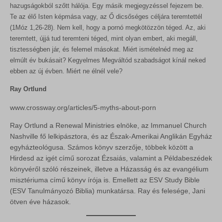
hazugságokból szőtt hálója. Egy másik megjegyzéssel fejezem be.
Te az élő Isten képmása vagy, az Ő dicsőséges céljára teremtettél
(1Móz 1,26-28). Nem kell, hogy a pornó megkötözzön téged. Az, aki
teremtett, újjá tud teremteni téged, mint olyan embert, aki megáll,
tisztességben jár, és felemel másokat. Miért ismételnéd meg az
elmúlt év bukásait? Kegyelmes Megváltód szabadságot kínál neked
ebben az új évben. Miért ne élnél vele?
Ray Ortlund
www.crossway.org/articles/5-myths-about-porn
Ray Ortlund a Renewal Ministries elnöke, az Immanuel Church
Nashville fő lelkipásztora, és az Észak-Amerikai Anglikán Egyház
egyházteológusa. Számos könyv szerzője, többek között a
Hirdesd az igét című sorozat Ézsaiás, valamint a Példabeszédek
könyvéről szóló részeinek, illetve a Házasság és az evangélium
misztériuma című könyv írója is. Emellett az ESV Study Bible
(ESV Tanulmányozó Biblia) munkatársa. Ray és felesége, Jani
ötven éve házasok.