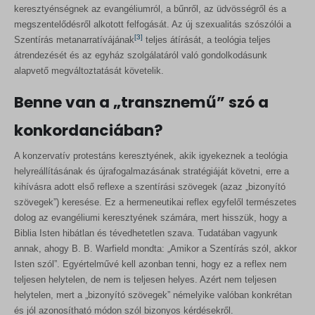
keresztyénségnek az evangéliumról, a bűnről, az üdvösségről és a
megszentelődésről alkotott felfogását. Az új szexualitás szószólói a
[3]
Szentírás metanarratívájának
teljes átírását, a teológia teljes
átrendezését és az egyház szolgálatáról való gondolkodásunk
alapvető megváltoztatását követelik.
Benne van a „transznemű” szó a
konkordanciában?
A konzervatív protestáns keresztyének, akik igyekeznek a teológia
helyreállításának és újrafogalmazásának stratégiáját követni, erre a
kihívásra adott első reflexe a szentírási szövegek (azaz „bizonyító
szövegek”) keresése. Ez a hermeneutikai reflex egyfelől természetes
dolog az evangéliumi keresztyének számára, mert hisszük, hogy a
Biblia Isten hibátlan és tévedhetetlen szava. Tudatában vagyunk
annak, ahogy B. B. Warfield mondta: „Amikor a Szentírás szól, akkor
Isten szól”. Egyértelművé kell azonban tenni, hogy ez a reflex nem
teljesen helytelen, de nem is teljesen helyes. Azért nem teljesen
helytelen, mert a „bizonyító szövegek” némelyike valóban konkrétan
és jól azonosítható módon szól bizonyos kérdésekről.