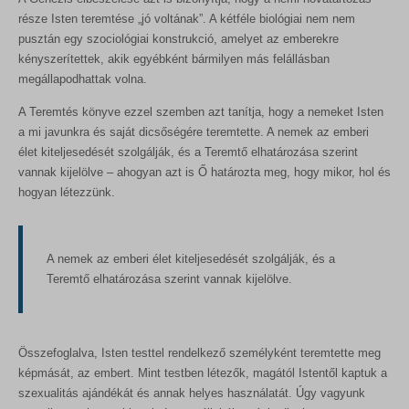
része Isten teremtése „jó voltának”. A kétféle biológiai nem nem
pusztán egy szociológiai konstrukció, amelyet az emberekre
kényszerítettek, akik egyébként bármilyen más felállásban
megállapodhattak volna.
A Teremtés könyve ezzel szemben azt tanítja, hogy a nemeket Isten
a mi javunkra és saját dicsőségére teremtette. A nemek az emberi
élet kiteljesedését szolgálják, és a Teremtő elhatározása szerint
vannak kijelölve – ahogyan azt is Ő határozta meg, hogy mikor, hol és
hogyan létezzünk.
A nemek az emberi élet kiteljesedését szolgálják, és a
Teremtő elhatározása szerint vannak kijelölve.
Összefoglalva, Isten testtel rendelkező személyként teremtette meg
képmását, az embert. Mint testben létezők, magától Istentől kaptuk a
szexualitás ajándékát és annak helyes használatát. Úgy vagyunk