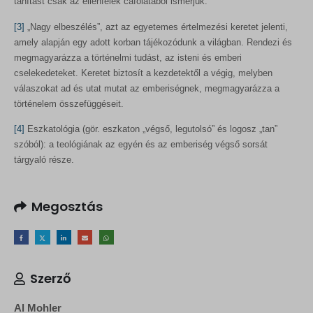
tanítást csak az ellenfelek cáfolatából ismerjük.
[3]
„Nagy elbeszélés”, azt az egyetemes értelmezési keretet jelenti,
amely alapján egy adott korban tájékozódunk a világban. Rendezi és
megmagyarázza a történelmi tudást, az isteni és emberi
cselekedeteket. Keretet biztosít a kezdetektől a végig, melyben
válaszokat ad és utat mutat az emberiségnek, megmagyarázza a
történelem összefüggéseit.
[4]
Eszkatológia (gör. eszkaton „végső, legutolsó” és logosz „tan”
szóból): a teológiának az egyén és az emberiség végső sorsát
tárgyaló része.
Megosztás
Szerző
Al Mohler