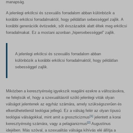
manapság.
A jelenlegi erkölcsi és szexuális forradalom abban különbözik a
korábbi erkölcsi forradalmaktól, hogy példátlan sebességgel zajlik. A
korábbi generációk évtizedek, sőt évszázadok alatt éltek meg erkölcsi
forradalmakat. Ez a mostani azonban „hipersebességgel” zajlik.
A jelenlegi erkölcsi és szexuális forradalom abban
különbözik a korábbi erkölcsi forradalmaktól, hogy példátlan
sebességgel zajlik.
Miközben a keresztyénség igyekszik reagálni ezekre a változásokra,
ne felejtsük el, hogy a szexualitásról szóló jelenlegi viták olyan
válságot jelentenek az egyház számára, amely szükségszerűen és
elkerülhetetlenül teológiai jellegű. Ez a válság felér az olyan típusú
[1]
teológiai válságokkal, mint amit a gnoszticizmus
jelentett a korai
[2]
keresztyénség számára, vagy a pelagianizmus
Augustinus
idejében. Más szóval, a szexualitás válsága kihívás elé állítja a