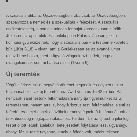
gyűjtenek, amelyek lehetővé teszik számunkra, hogy betekintést
PHPSESSID
nyerjünk abba, hogyan lépnek kapcsolatba látogatóink a
store_notice*
weboldalunkkal.
A szexuális etika az Újszövetségben, akárcsak az Ószövetségben,
szabályozza a nemek és a szexualitás kifejezését. A szexuális
Részletek megjelenítése
wlfmc_session_282a07b02e3ebaca0e6c6db58fe7bf11
erkölcstelenség, a porneia minden formáját kategorikusan elítélik
Egyéb szolgáltatások
woocommerce_cart_hash
Jézus és az apostolok. Hasonlóképpen Pál is világosan jelzi a
_ga
Ez a kategória minden olyan sütit, domaint és szolgáltatást
korintusi gyülekezetnek, hogy a szexuális bűn – a testben elkövetett
woocommerce_items_in_cart
magában foglal, amelyek nem tartoznak a megadott kategóriákba,
_ga_*
bűn (1Kor 6,18) – olyan, ami a Gyülekezetet és az evangéliumot
vagy amelyeket nem kategorizáltak.
woocommerce_recently_viewed
rossz hírbe hozza, mert a figyelő világnak azt hirdeti, hogy az
rs6_overview_pagination
Részletek megjelenítése
evangéliumnak semmi hatása sincs (1Kor 5-6).
wordpress_logged_in_*
sbjs_current
Új teremtés
wordpress_test_cookie
MicrosoftApplicationsTelemetryDeviceId
sbjs_current_add
wp_lang
Végül elérkeztünk a megváltástörténet negyedik és egyben utolsó
MicrosoftApplicationsTelemetryFirstLaunchTime
sbjs_first
felvonásához – az új teremtéshez. Az 1Korintus 15,42-57-ben Pál
wp_woocommerce_session_*
redux_*
nemcsak saját testünk feltámadására irányítja figyelmünket az új
sbjs_first_add
wp-settings-*
teremtésben, hanem arra is, hogy Krisztus testi feltámadása jelenti az
ssm_au_c
sbjs_migrations
ígéretét és erejét ennek a jövőbeli reménységnek. A feltámadásunk az
wp-settings-time-*
wp-*
örök dicsőség megtapasztalása lesz testben. Ez az új test a jelenlegi
sbjs_session
testet öltött létünk átalakult, beteljesedett folytatása lesz, ugyanúgy,
sbjs_udata
ahogy Jézus teste ugyanaz, amely a földön volt, mégis teljesen