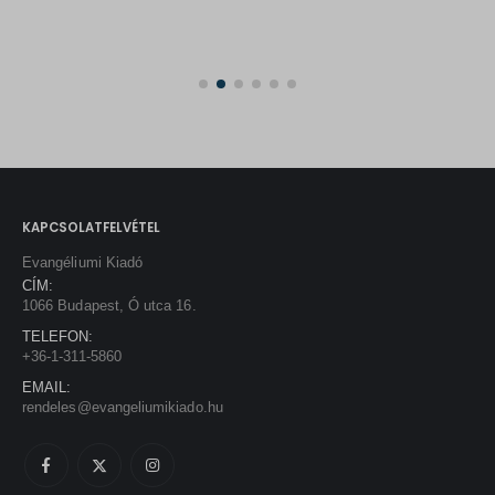
KAPCSOLATFELVÉTEL
Evangéliumi Kiadó
CÍM:
1066 Budapest, Ó utca 16.
TELEFON:
+36-1-311-5860
EMAIL:
rendeles@evangeliumikiado.hu