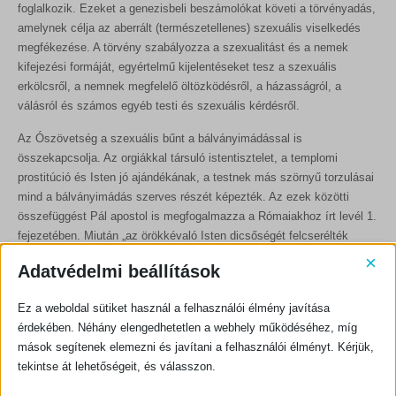
foglalkozik. Ezeket a genezisbeli beszámolókat követi a törvényadás,
amelynek célja az aberrált (természetellenes) szexuális viselkedés
megfékezése. A törvény szabályozza a szexualitást és a nemek
kifejezési formáját, egyértelmű kijelentéseket tesz a szexuális
erkölcsről, a nemnek megfelelő öltözködésről, a házasságról, a
válásról és számos egyéb testi és szexuális kérdésről.
Az Ószövetség a szexuális bűnt a bálványimádással is
összekapcsolja. Az orgiákkal társuló istentisztelet, a templomi
prostitúció és Isten jó ajándékának, a testnek más szörnyű torzulásai
mind a bálványimádás szerves részét képezték. Az ezek közötti
összefüggést Pál apostol is megfogalmazza a Rómaiakhoz írt levél 1.
fejezetében. Miután „az örökkévaló Isten dicsőségét felcserélték
mulandó emberek, madarak, négylábúak és csúszómászók
×
Adatvédelmi beállítások
képmásával” (Róm 1,23), és miután „Isten igazságát hazugsággal
cserélték fel, és a teremtett dolgokat tisztelték és szolgálták a
Ez a weboldal sütiket használ a felhasználói élmény javítása
Teremtő helyett” (Róm 1,25), a férfiak és nők felcserélték természetes
érdekében. Néhány elengedhetetlen a webhely működéséhez, míg
kapcsolataikat a természetellenessel (Róm 1,26-27).
mások segítenek elemezni és javítani a felhasználói élményt. Kérjük,
Megváltás
tekintse át lehetőségeit, és válasszon.