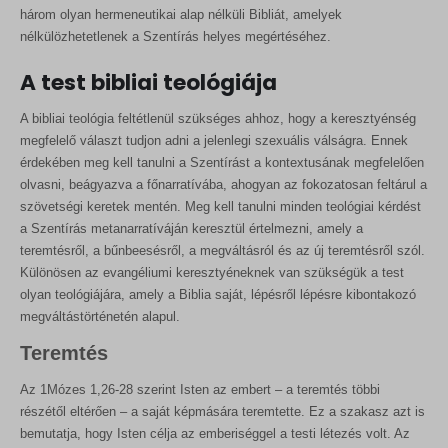
három olyan hermeneutikai alap nélküli Bibliát, amelyek
nélkülözhetetlenek a Szentírás helyes megértéséhez.
A test bibliai teológiája
A bibliai teológia feltétlenül szükséges ahhoz, hogy a keresztyénség
megfelelő választ tudjon adni a jelenlegi szexuális válságra. Ennek
érdekében meg kell tanulni a Szentírást a kontextusának megfelelően
olvasni, beágyazva a főnarratívába, ahogyan az fokozatosan feltárul a
szövetségi keretek mentén. Meg kell tanulni minden teológiai kérdést
a Szentírás metanarratíváján keresztül értelmezni, amely a
teremtésről, a bűnbeesésről, a megváltásról és az új teremtésről szól.
Különösen az evangéliumi keresztyéneknek van szükségük a test
olyan teológiájára, amely a Biblia saját, lépésről lépésre kibontakozó
megváltástörténetén alapul.
Teremtés
Az 1Mózes 1,26-28 szerint Isten az embert – a teremtés többi
részétől eltérően – a saját képmására teremtette. Ez a szakasz azt is
bemutatja, hogy Isten célja az emberiséggel a testi létezés volt. Az