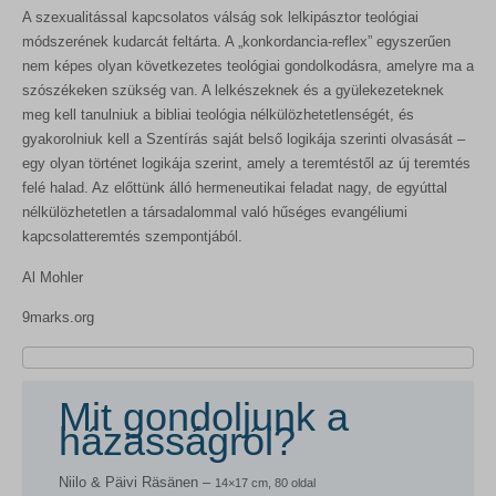
A szexualitással kapcsolatos válság sok lelkipásztor teológiai
módszerének kudarcát feltárta. A „konkordancia-reflex” egyszerűen
nem képes olyan következetes teológiai gondolkodásra, amelyre ma a
szószékeken szükség van. A lelkészeknek és a gyülekezeteknek
meg kell tanulniuk a bibliai teológia nélkülözhetetlenségét, és
gyakorolniuk kell a Szentírás saját belső logikája szerinti olvasását –
egy olyan történet logikája szerint, amely a teremtéstől az új teremtés
felé halad. Az előttünk álló hermeneutikai feladat nagy, de egyúttal
nélkülözhetetlen a társadalommal való hűséges evangéliumi
kapcsolatteremtés szempontjából.
Al Mohler
9marks.org
Mit gondoljunk a
házasságról?
Niilo & Päivi Räsänen –
14×17 cm, 80 oldal