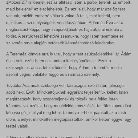
1Mózes 2,7 is kiemeli ezt az állítást: Isten a porból teremti az embert,
majd beleleheli az élet leheletét. Ez azt jelzi, hogy már azelőtt test
voltunk, mielőtt emberré váltunk volna. A test, mint kiderül, nem
mellékes a személyiségünk vonatkozásában. Ádám és Éva azt a
megbízatást kapja, hogy szaporodjanak és hajtsák uralmuk alá a
földet. A testük teszi lehetővé számukra, hogy Isten teremtése és
szuverén terve alapján betöltsék képmáshordozó feladatukat.
A Teremtés könyve arra is utal, hogy a test szükségletekkel jár. Ádám
éhes volt, ezért Isten neki adta a kert gyümölcseit. Ezek a
szükségletek annak kifejeződései, hogy Ádám a teremtés rendje
szerint véges, valakitől függő és származó személy.
Továbbá Ádámnak szüksége volt társaságra, ezért Isten feleséget
adott neki, Évát. Mindkettőjüknek egyaránt teljesíteniük kellett Isten
megbízatását, hogy szaporodjanak és töltsék be a földet Isten
képmásaival azáltal, hogy megfelelően használják testük szaporodási
képességét, mellyel meg lettek teremtve. Ehhez párosult az a testi
öröm, amelyet mindketten megtapasztaltak, amikor ketten eggyé, egy
testté váltak.
A Genezis elbeszélése azt is bizonyítja, hogy a nemi hovatartozás