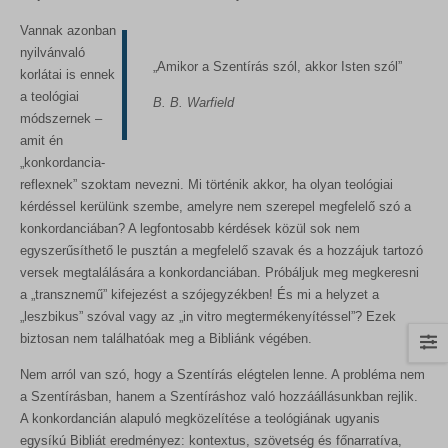
Vannak azonban
nyilvánvaló
„Amikor a Szentírás szól, akkor Isten szól”
korlátai is ennek
a teológiai
B. B. Warfield
módszernek –
amit én
„konkordancia-
reflexnek” szoktam nevezni. Mi történik akkor, ha olyan teológiai
kérdéssel kerülünk szembe, amelyre nem szerepel megfelelő szó a
konkordanciában? A legfontosabb kérdések közül sok nem
egyszerűsíthető le pusztán a megfelelő szavak és a hozzájuk tartozó
versek megtalálására a konkordanciában. Próbáljuk meg megkeresni
a „transznemű” kifejezést a szójegyzékben! És mi a helyzet a
„leszbikus” szóval vagy az „in vitro megtermékenyítéssel”? Ezek
biztosan nem találhatóak meg a Bibliánk végében.
Nem arról van szó, hogy a Szentírás elégtelen lenne. A probléma nem
a Szentírásban, hanem a Szentíráshoz való hozzáállásunkban rejlik.
A konkordancián alapuló megközelítése a teológiának ugyanis
egysíkú Bibliát eredményez: kontextus, szövetség és főnarratíva,