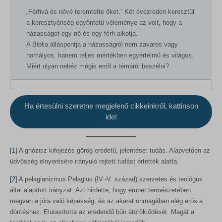
„Férfivá és nővé teremtette őket.” Két évezreden keresztül
a keresztyénség egyöntetű véleménye az volt, hogy a
házasságot egy nő és egy férfi alkotja.
A Biblia álláspontja a házasságról nem zavaros vagy
homályos, hanem teljes mértékben egyértelmű és világos.
Miért olyan nehéz mégis erről a témáról beszélni?
Ha értesülni szeretne megjelenő cikkeinkről, kattinson
ide!
[1]
A gnózisz kifejezés görög eredetű, jelentése: tudás. Alapvetően az
üdvösség elnyerésére irányuló rejtett tudást értették alatta.
[2]
A pelagianizmus Pelagius (IV.-V. század) szerzetes és teológus
által alapított irányzat. Azt hirdette, hogy ember természetében
megvan a jóra való képesség, és az akarat önmagában elég erős a
döntéshez. Elutasította az eredendő bűn átöröklődését. Magát a