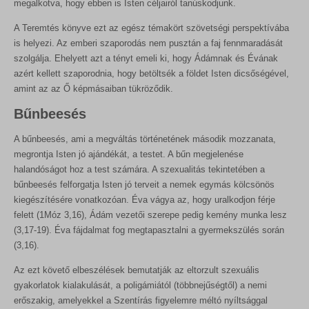
megalkotva, hogy ebben is Isten céljairól tanúskodjunk.
A Teremtés könyve ezt az egész témakört szövetségi perspektívába
is helyezi. Az emberi szaporodás nem pusztán a faj fennmaradását
szolgálja. Ehelyett azt a tényt emeli ki, hogy Ádámnak és Évának
azért kellett szaporodnia, hogy betöltsék a földet Isten dicsőségével,
amint az az Ő képmásaiban tükröződik.
Bűnbeesés
A bűnbeesés, ami a megváltás történetének második mozzanata,
megrontja Isten jó ajándékát, a testet. A bűn megjelenése
halandóságot hoz a test számára. A szexualitás tekintetében a
bűnbeesés felforgatja Isten jó terveit a nemek egymás kölcsönös
kiegészítésére vonatkozóan. Éva vágya az, hogy uralkodjon férje
felett (1Móz 3,16), Ádám vezetői szerepe pedig kemény munka lesz
(3,17-19). Éva fájdalmat fog megtapasztalni a gyermekszülés során
(3,16).
Az ezt követő elbeszélések bemutatják az eltorzult szexuális
gyakorlatok kialakulását, a poligámiától (többnejűségtől) a nemi
erőszakig, amelyekkel a Szentírás figyelemre méltó nyíltsággal