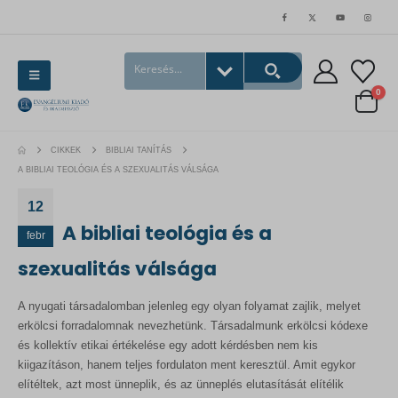
0
CIKKEK
BIBLIAI TANÍTÁS
A BIBLIAI TEOLÓGIA ÉS A SZEXUALITÁS VÁLSÁGA
12
A bibliai teológia és a
febr
szexualitás válsága
A nyugati társadalomban jelenleg egy olyan folyamat zajlik, melyet
erkölcsi forradalomnak nevezhetünk. Társadalmunk erkölcsi kódexe
és kollektív etikai értékelése egy adott kérdésben nem kis
kiigazításon, hanem teljes fordulaton ment keresztül. Amit egykor
elítéltek, azt most ünneplik, és az ünneplés elutasítását elítélik