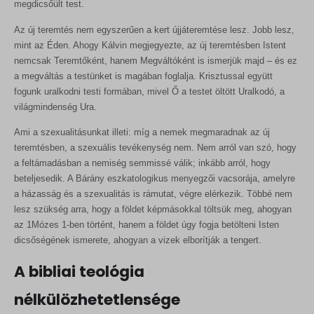
megdicsőült test.
tk_ai
Az új teremtés nem egyszerűen a kert újjáteremtése lesz. Jobb lesz,
mint az Éden. Ahogy Kálvin megjegyezte, az új teremtésben Istent
nemcsak Teremtőként, hanem Megváltóként is ismerjük majd – és ez
a megváltás a testünket is magában foglalja. Krisztussal együtt
fogunk uralkodni testi formában, mivel Ő a testet öltött Uralkodó, a
világmindenség Ura.
Ami a szexualitásunkat illeti: míg a nemek megmaradnak az új
teremtésben, a szexuális tevékenység nem. Nem arról van szó, hogy
a feltámadásban a nemiség semmissé válik; inkább arról, hogy
beteljesedik. A Bárány eszkatologikus menyegzői vacsorája, amelyre
a házasság és a szexualitás is rámutat, végre elérkezik. Többé nem
lesz szükség arra, hogy a földet képmásokkal töltsük meg, ahogyan
az 1Mózes 1-ben történt, hanem a földet úgy fogja betölteni Isten
dicsőségének ismerete, ahogyan a vizek elborítják a tengert.
A bibliai teológia
nélkülözhetetlensége