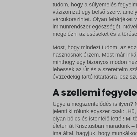
tudom, hogy a súlyemelés fegyelm
vázizomzat egy belső szerv, amely
vércukorszintet. Olyan fehérjéket v
immunrendszer egészségét. Növeli 
megelőzni az eséseket és a törése
Most, hogy mindezt tudom, az edzé
hasznosnak érzem. Most már inkáb
minthogy egy bizonyos módon nézz
lehessek az Úr és a szeretteim s
évtizedekig tartó kitartásra lesz s
A szellemi fegyel
Ugye a megszentelődés is ilyen? 
jelenti ki rólunk egyszer csak: „Hű
olyan bölcs és istenfélő lettél! M
életen át Krisztusban maradunk – 
ima által, hagyjuk, hogy munkálk