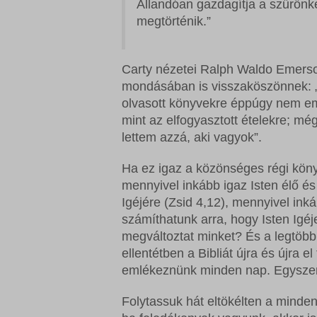
Állandóan gazdagítja a szűrőnk
megtörténik.”
Carty nézetei Ralph Waldo Emerso
mondásában is visszaköszönnek: 
olvasott könyvekre éppúgy nem e
mint az elfogyasztott ételekre; még
lettem azzá, aki vagyok”.
Ha ez igaz a közönséges régi kön
mennyivel inkább igaz Isten élő é
Igéjére (Zsid 4,12), mennyivel ink
számíthatunk arra, hogy Isten Igéj
megváltoztat minket? És a legtöbb
ellentétben a Bibliát újra és újra 
emlékeznünk minden nap. Egyszer
Folytassuk hát eltökélten a minden