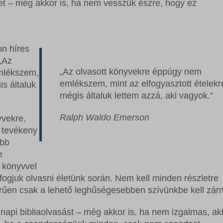
et – még akkor is, ha nem vesszük észre, hogy ez
n híres
„Az
„Az olvasott könyvekre éppúgy nem
mlékszem,
emlékszem, mint az elfogyasztott ételekr
is általuk
mégis általuk lettem azzá, aki vagyok.”
Ralph Waldo Emerson
yvekre,
s tevékeny
ább
e
 könyvvel
el fogjuk olvasni életünk során. Nem kell minden részletre
űen csak a lehető leghűségesebben szívünkbe kell zár
napi bibliaolvasást – még akkor is, ha nem izgalmas, akk