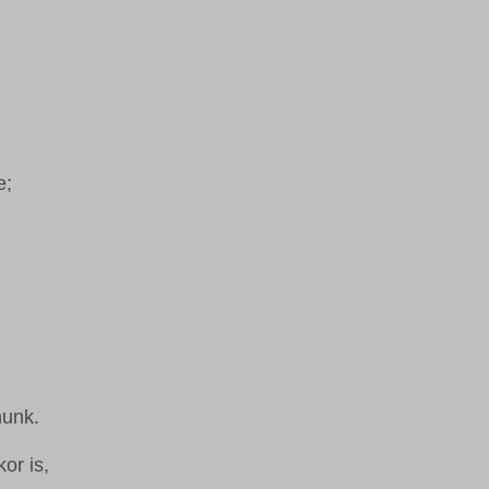
e;
nunk.
or is,