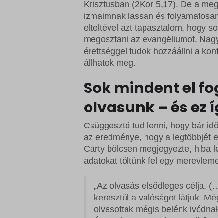
sbjs_cu
Krisztusban (2Kor 5,17). De a meg
wordpre
Microso
izmaimnak lassan és folyamatosan
sbjs_cu
wordpre
Microso
elteltével azt tapasztalom, hogy
sbjs_fir
megosztani az evangéliumot. Nagy
wp_lan
redux_*
érettséggel tudok hozzáállni a ko
sbjs_fi
wp_woo
ssm_au
állhatok meg.
sbjs_mi
wp-sett
wp-*
Sok mindent el fo
sbjs_se
wp-sett
olvasunk – és ez 
sbjs_ud
tk_ai
Csüggesztő tud lenni, hogy bár id
az eredménye, hogy a legtöbbjét e
Carty bölcsen megjegyezte, hiba l
adatokat töltünk fel egy merevlem
„Az olvasás elsődleges célja, 
keresztül a valóságot látjuk. M
olvasottak mégis belénk ivódna