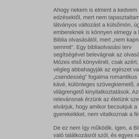
Ahogy nekem is elment a kedvem
edzésektől, mert nem tapasztaltam
látványos változást a külsőmön, ú
embereknek is könnyen elmegy a 
Biblia olvasásától, mert „nem kapn
semmit”. Egy bibliaolvasási terv
segítségével belevágnak az olvas
Mózes első könyvénél, csak azért
végleg abbahagyják az egészet va
„csendesség” fogalma romantikus s
kávé, különleges szövegkiemelő, 
világrengető kinyilatkoztatások. 
relevánsnak érzünk az életünk sze
elvárjuk, hogy amikor becsukjuk a
gyerekeikkel, nem vitatkoznak a f
De ez nem így működik. Igen, a Bi
való találkozásról szól, és egyes 