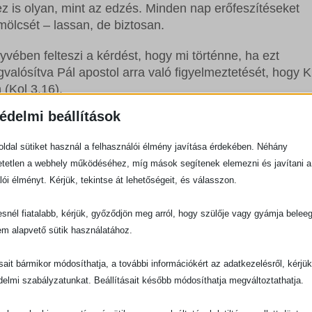
ez is olyan, mint az edzés. Minden nap erőfeszítéseket
ölcsét – lassan, de biztosan.
vében felteszi a kérdést, hogy mi történne, ha ezt
alósítva Pál apostol arra való figyelmeztetését, hogy K
(Kol 3,16).
édelmi beállítások
nk [Jézus] ígéreteiben és parancsaiban, tanácsaiban és
nák belső életünket, megragadnák képzeletünket, és
ldal sütiket használ a felhasználói élmény javítása érdekében. Néhány
ukkannának, amikor valamilyen kihívással szembesülü
tetlen a webhely működéséhez, míg mások segítenek elemezni és javítani a
tönösen, szinte öntudatlanul ismernénk Jézus gondolatai
lói élményt. Kérjük, tekintse át lehetőségeit, és válasszon.
okkal kapcsolatban? (…) Ez persze nem egyik napról a
rtó rendszeres elmélyülés szükséges hozzá. Fegyelmezett
snél fiatalabb, kérjük, győződjön meg arról, hogy szülője vagy gyámja belee
 és -olvasást, barátokkal való megszámlálhatatlan
em alapvető sütik használatához.
 közösséget igényel.”
ásait bármikor módosíthatja, a további információkért az adatkezelésről, kérjü
delmi szabályzatunkat. Beállításait később módosíthatja megváltoztathatja.
a rendszeres igetanulmányozás. Persze vannak izgalmas
s kinyilatkoztatások, bensőséges beszélgetések Istennel