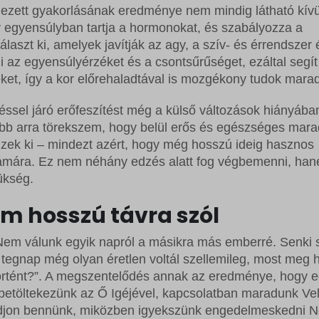
ezett gyakorlásának eredménye nem mindig látható kívül
 egyensúlyban tartja a hormonokat, és szabályozza a
álaszt ki, amelyek javítják az agy, a szív- és érrendszer 
az egyensúlyérzéket és a csontsűrűséget, ezáltal segít
ket, így a kor előrehaladtával is mozgékony tudok marad
ssel járó erőfeszítést még a külső változások hiányában
b arra törekszem, hogy belül erős és egészséges mara
ek ki – mindezt azért, hogy még hosszú ideig hasznos
zámára. Ez nem néhány edzés alatt fog végbemenni, ha
zükség.
em hosszú távra szól
Nem válunk egyik napról a másikra más emberré. Senki
, tegnap még olyan éretlen voltál szellemileg, most meg h
i történt?”. A megszentelődés annak az eredménye, hogy 
betöltekezünk az Ő Igéjével, kapcsolatban maradunk Ve
odjon bennünk, miközben igyekszünk engedelmeskedni N