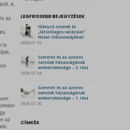
ről. A
LEGFRISSEBB BEJEGYZÉSEK
és az
Hiányzó istenek és
„látszólagos varázslat”
ni.
Nolan Odüsszeiájában
2026.07.31.
 is
djak,
Szeretet és az azonos
neműek házasságának
nem
embertelensége – 2. rész
2026.07.24.
Szeretet és az azonos
neműek házasságának
embertelensége – 1. rész
 sem
2026.07.20.
irtelen
egy
le az
CÍMKÉK
eki.