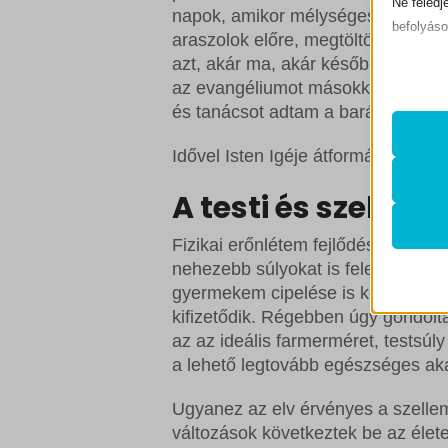
Ne feledj
napok, amikor mélységes hatást gy
befolyáso
araszolok előre, megtöltöm elméme
azt, akár ma, akár később. És Ő h
Alapv
az evangéliumot másokkal, konflik
Az ala
és tanácsot adtam a barátaimnak,
sütik 
Idővel Isten Igéje átformál minket –
Statis
A testi és szellem
mhcook
A stat
lehető
Fizikai erőnlétem fejlődése lassú 
PHPSE
látoga
nehezebb súlyokat is felemelni tö
store_n
gyermekem cipelése is könnyebbé 
kifizetődik. Régebben úgy gondolt
wlfmc_
Egyéb
az az ideális farmerméret, testsúl
_ga
Ez a k
woocom
a lehető legtovább egészséges akar
tartoz
_ga_*
woocom
Ugyanez az elv érvényes a szellem
rs6_ove
woocom
változások következtek be az élet