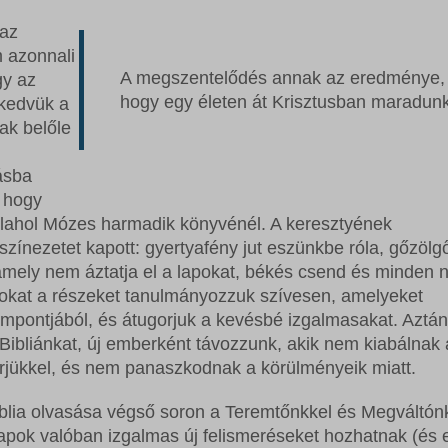
 az
 azonnali
A megszentelődés annak az eredménye,
gy az
hogy egy életen át Krisztusban maradunk
kedvük a
ak belőle
ásba
, hogy
lahol Mózes harmadik könyvénél. A keresztyének
zínezetet kapott: gyertyafény jut eszünkbe róla, gőzölg
amely nem áztatja el a lapokat, békés csend és minden 
Azokat a részeket tanulmányozzuk szívesen, amelyeket
mpontjából, és átugorjuk a kevésbé izgalmasakat. Aztán
 Bibliánkat, új emberként távozzunk, akik nem kiabálnak 
érjükkel, és nem panaszkodnak a körülményeik miatt.
blia olvasása végső soron a Teremtőnkkel és Megváltón
napok valóban izgalmas új felismeréseket hozhatnak (és 