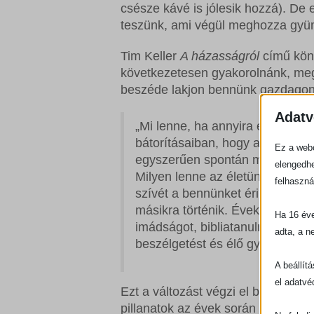
csésze kávé is jólesik hozzá). De 
teszünk, ami végül meghozza gyüm
Tim Keller
A házasságról
című köny
következetesen gyakorolnánk, megv
beszéde lakjon bennünk gazdagon 
Adatv
„Mi lenne, ha annyira elmerülné
bátorításaiban, hogy azok ural
Ez a webo
egyszerűen spontán módon felb
elengedhe
Milyen lenne az életünk, ha ösz
felhaszná
szívét a bennünket érintő dolg
másikra történik. Éveken át ta
Ha 16 éve
imádságot, bibliatanulmányozást
adta, a n
beszélgetést és élő gyülekezeti
A beállít
el adatvé
Ezt a változást végzi el bennem 
pillanatok az évek során – izgalma