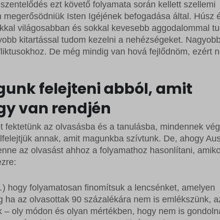
rrent
szentelődés ezt követő folyamata során kellett szellemi
ss_logged_in_*
ftApplicationsTelemetryDeviceId
 megerősödniük Isten Igéjének befogadása által. Húsz 
rrent_add
ss_test_cookie
ftApplicationsTelemetryFirstLaunchTime
 sokkal világosabban és sokkal kevesebb aggodalommal 
st
obb kitartással tudom kezelni a nehézségeket. Nagyob
g
nfliktusokhoz. De még mindig van hová fejlődnöm, ezért 
rst_add
commerce_session_*
_c
grations
ings-*
gunk felejteni abból, amit
ssion
ings-time-*
így van rendjén
ata
őt fektetünk az olvasásba és a tanulásba, mindennek vég
lfelejtjük annak, amit magunkba szívtunk. De, ahogy Aus
enne az olvasást ahhoz a folyamathoz hasonlítani, amiko
ezre:
(…) hogy folyamatosan finomítsuk a lencsénket, amelyen
ég ha az olvasottak 90 százalékára nem is emlékszünk, a
k – oly módon és olyan mértékben, hogy nem is gondoln