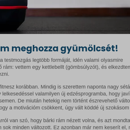
lem meghozza gyümölcsét!
a testmozgás legtöbb formáját, idén valami olyasmire
 rám: vettem egy kettlebellt (gömbsúlyzót), és elkezdte
zni.
itnesz korábban. Mindig is szerettem naponta nagy sétá
 lelkesedéssel valamilyen új edzésprogramba, hogy javí
men. De miután hetekig nem történt észrevehető válto
ogy a motivációm csökkent, úgy vált köddé új szokásom 
ról van szó, hogy bárki rám nézett volna, és azt mondta
em sok minden változott. Ez azonban már nem keserít el, 