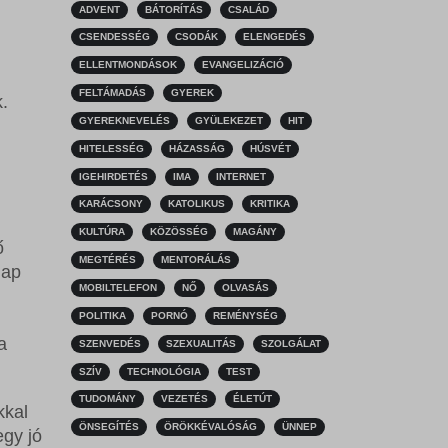
ADVENT
BÁTORÍTÁS
CSALÁD
CSENDESSÉG
CSODÁK
ELENGEDÉS
ELLENTMONDÁSOK
EVANGELIZÁCIÓ
FELTÁMADÁS
GYEREK
.
GYEREKNEVELÉS
GYÜLEKEZET
HIT
HITELESSÉG
HÁZASSÁG
HÚSVÉT
IGEHIRDETÉS
IMA
INTERNET
KARÁCSONY
KATOLIKUS
KRITIKA
KULTÚRA
KÖZÖSSÉG
MAGÁNY
ő
MEGTÉRÉS
MENTORÁLÁS
nap
MOBILTELEFON
NŐ
OLVASÁS
POLITIKA
PORNÓ
REMÉNYSÉG
a
SZENVEDÉS
SZEXUALITÁS
SZOLGÁLAT
SZÍV
TECHNOLÓGIA
TEST
TUDOMÁNY
VEZETÉS
ÉLETÚT
kkal
ÖNSEGÍTÉS
ÖRÖKKÉVALÓSÁG
ÜNNEP
egy jó