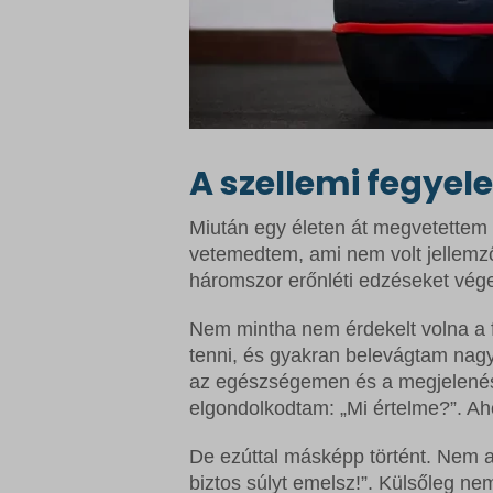
A szellemi fegye
Miután egy életen át megvetettem 
vetemedtem, ami nem volt jellemző
háromszor erőnléti edzéseket vége
Nem mintha nem érdekelt volna a f
tenni, és gyakran belevágtam nagy
az egészségemen és a megjelenése
elgondolkodtam: „Mi értelme?”. Ah
De ezúttal másképp történt. Nem ar
biztos súlyt emelsz!”. Külsőleg n