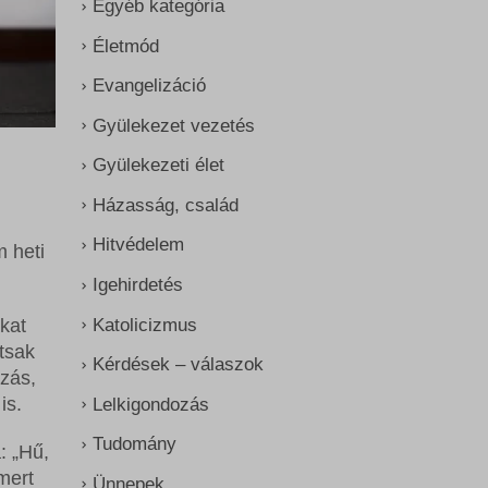
Egyéb kategória
Életmód
Evangelizáció
Gyülekezet vezetés
Gyülekezeti élet
Házasság, család
Hitvédelem
m heti
Igehirdetés
Katolicizmus
kat
tsak
Kérdések – válaszok
zás,
is.
Lelkigondozás
Tudomány
: „Hű,
mert
Ünnepek