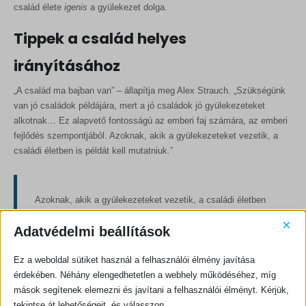
család élete
igenis
a gyülekezet dolga.
Tippek a család helyes
irányításához
„A család ma bajban van” – állapítja meg Alex Strauch. „Szükségünk
van jó családok példájára, mert a jó családok jó gyülekezeteket
alkotnak… Ez alapvető fontosságú az emberi faj számára, az emberi
fejlődés szempontjából. Azoknak, akik a gyülekezeteket vezetik, a
családi életben is példát kell mutatniuk.”
Azoknak, akik a gyülekezeteket vezetik, a családi életben
is példát kell mutatniuk.
×
Adatvédelmi beállítások
Ez a weboldal sütiket használ a felhasználói élmény javítása
A BER csapat tagjai megosztottak néhány olyan szokást, amelyek
érdekében. Néhány elengedhetetlen a webhely működéséhez, míg
meghatározták a családi életüket, amikor a gyermekeik még
mások segítenek elemezni és javítani a felhasználói élményt. Kérjük,
növekedtek:
tekintse át lehetőségeit, és válasszon.