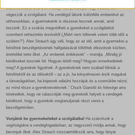
Hívjatok meg gyülekezeti tagokat és misszionáriusokat az
mhcookie
A statisztikai sütik és szolgáltatások felhasználási információkat
otthonotokba!
Bob Deffinbaugh azt javasolja, hogy családként
gyűjtenek, amelyek lehetővé teszik számunkra, hogy betekintést
PHPSESSID
végezzük a szolgálatot. Ha vendégül látunk különféle embereket az
nyerjünk abba, hogyan lépnek kapcsolatba látogatóink a
otthonunkban, a gyermekeink is részesei lesznek annak, amit
store_notice*
weboldalunkkal.
teszünk. Ez a szokás megvédheti a gyerekeket a szolgálattal
Részletek megjelenítése
wlfmc_session_282a07b02e3ebaca0e6c6db58fe7bf11
szembeni neheztelés érzésétől („Miért nem töltenek velem több időt a
szüleim?”). Alex Strauch úgy véli, hogy az az idő, amit a gyermekei a
Egyéb szolgáltatások
woocommerce_cart_hash
felnőttek beszélgetéseinek hallgatásával töltöttek étkezések közben,
_ga
Ez a kategória minden olyan sütit, domaint és szolgáltatást
woocommerce_items_in_cart
érettebbé tette őket. „Az emberek érdekesek” – mondja. „Mindig jó
magában foglal, amelyek nem tartoznak a megadott kategóriákba,
_ga_*
kérdéseket tesznek fel: Hogyan tértél meg? Hogyan ismerkedtetek
vagy amelyeket nem kategorizáltak.
woocommerce_recently_viewed
meg? A gyerekek figyelnek. A gyerekeknek nem szabad félniük a
rs6_overview_pagination
Részletek megjelenítése
wordpress_logged_in_*
felnőttektől és az idősektől – az a jó, ha kényelmesen érzik magukat
sbjs_current
a társaságukban, ha képesek odaülni hozzájuk és a szemükbe nézni;
wordpress_test_cookie
MicrosoftApplicationsTelemetryDeviceId
ez mind része a gyereknevelésnek.” Chuck Gianotti és felesége arra
sbjs_current_add
wp_lang
törekedtek, hogy ne válaszolják meg gyerekeik helyett a vendégek
MicrosoftApplicationsTelemetryFirstLaunchTime
sbjs_first
kérdéseit, hogy a gyerekek megtanuljanak részt venni a
wp_woocommerce_session_*
redux_*
beszélgetésben.
sbjs_first_add
wp-settings-*
ssm_au_c
sbjs_migrations
Vonjátok be gyermekeiteket a szolgálatba!
Ha számítunk a
wp-settings-time-*
segítségükre a vendégfogadásban, az nagyszerű módja annak, hogy
wp-*
sbjs_session
bevonjuk őket. Alex Strauch visszaemlékszik arra, hogy lányai