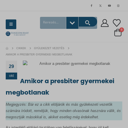
0
CIKKEK
GYÜLEKEZET VEZETÉS
AMIKOR A PRESBITER GYERMEKEI MEGBOTLANAK
29
okt
Amikor a presbiter gyermekei
megbotlanak
Megjegyzés: Bár ez a cikk elöljárók és más gyülekezeti vezetők
számára íródott, reméljük, hogy minden olvasónak hasznára válik, és
megosztják másokkal is, akiket esetleg még érdekelhet.
Az istenfélő elöljáró tisztában van felelősségével, hogy jól kell