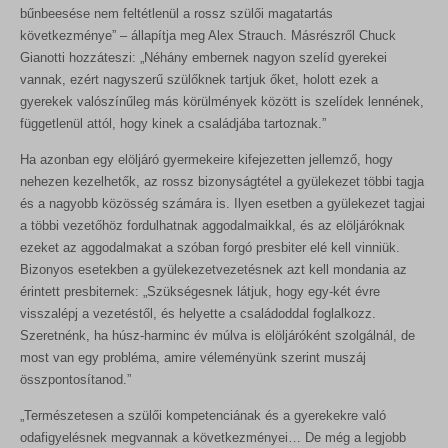
bűnbeesése nem feltétlenül a rossz szülői magatartás
következménye” – állapítja meg Alex Strauch. Másrészről Chuck
Gianotti hozzáteszi: „Néhány embernek nagyon szelíd gyerekei
vannak, ezért nagyszerű szülőknek tartjuk őket, holott ezek a
gyerekek valószínűleg más körülmények között is szelídek lennének,
függetlenül attól, hogy kinek a családjába tartoznak.”
Ha azonban egy elöljáró gyermekeire kifejezetten jellemző, hogy
nehezen kezelhetők, az rossz bizonyságtétel a gyülekezet többi tagja
és a nagyobb közösség számára is. Ilyen esetben a gyülekezet tagjai
a többi vezetőhöz fordulhatnak aggodalmaikkal, és az elöljáróknak
ezeket az aggodalmakat a szóban forgó presbiter elé kell vinniük.
Bizonyos esetekben a gyülekezetvezetésnek azt kell mondania az
érintett presbiternek: „Szükségesnek látjuk, hogy egy-két évre
visszalépj a vezetéstől, és helyette a családoddal foglalkozz.
Szeretnénk, ha húsz-harminc év múlva is elöljáróként szolgálnál, de
most van egy probléma, amire véleményünk szerint muszáj
összpontosítanod.”
„Természetesen a szülői kompetenciának és a gyerekekre való
odafigyelésnek megvannak a következményei… De még a legjobb