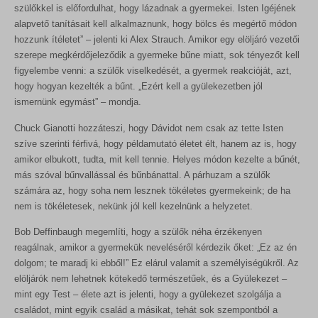
szülőkkel is előfordulhat, hogy lázadnak a gyermekei. Isten Igéjének
alapvető tanításait kell alkalmaznunk, hogy bölcs és megértő módon
hozzunk ítéletet” – jelenti ki Alex Strauch. Amikor egy elöljáró vezetői
szerepe megkérdőjeleződik a gyermeke bűne miatt, sok tényezőt kell
figyelembe venni: a szülők viselkedését, a gyermek reakcióját, azt,
hogy hogyan kezelték a bűnt. „Ezért kell a gyülekezetben jól
ismernünk egymást” – mondja.
Chuck Gianotti hozzáteszi, hogy Dávidot nem csak az tette Isten
szíve szerinti férfivá, hogy példamutató életet élt, hanem az is, hogy
amikor elbukott, tudta, mit kell tennie. Helyes módon kezelte a bűnét,
más szóval bűnvallással és bűnbánattal. A párhuzam a szülők
számára az, hogy soha nem lesznek tökéletes gyermekeink; de ha
nem is tökéletesek, nekünk jól kell kezelnünk a helyzetet.
Bob Deffinbaugh megemlíti, hogy a szülők néha érzékenyen
reagálnak, amikor a gyermekük neveléséről kérdezik őket: „Ez az én
dolgom; te maradj ki ebből!” Ez elárul valamit a személyiségükről. Az
elöljárók nem lehetnek kötekedő természetűek, és a Gyülekezet –
mint egy Test – élete azt is jelenti, hogy a gyülekezet szolgálja a
családot, mint egyik család a másikat, tehát sok szempontból a