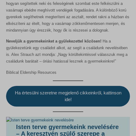
sbjs_udata
hogyan segítettek neki és feleségének szombat este felkészülni a
vasárnapi ebédre meghívott vendégek fogadására. A különböző korú
tk_ai
gyerekek segíthetnek megteríteni az asztalt, rendet rakni a házban és
elkészíteni az ételt, hogy a vasárnap zökkenőmentesen menjen, és
mindannyian úgy érezzék, hogy ők is részesei a dolognak.
Neveljük a gyermekeinket a gyülekezettel közösen!
Ha a
gyülekezetünk egy családot alkot, az segít a családunk nevelésében
is. Alex
Strauch
azt mondja: „Nagy körültekintéssel válasszuk meg a
családunk barátait – óriási hatással lesznek a gyermekeinkre!”
Biblical Eldership Resources
Ha értesülni szeretne megjelenő cikkeinkről, kattinson
ide!
Isten terve gyermekeink nevelésére
– A keresztyén szülő szerepe a