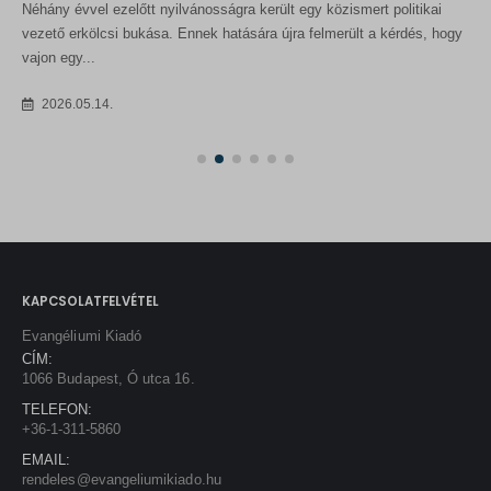
KAPCSOLATFELVÉTEL
Evangéliumi Kiadó
CÍM:
1066 Budapest, Ó utca 16.
TELEFON:
+36-1-311-5860
EMAIL:
rendeles@evangeliumikiado.hu