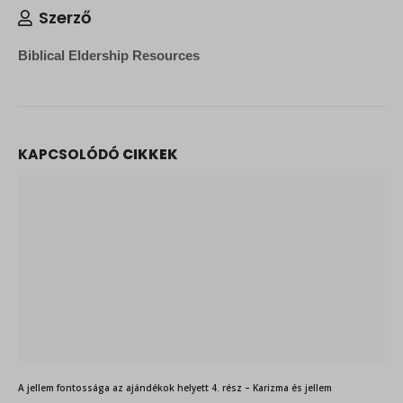
Szerző
Biblical Eldership Resources
KAPCSOLÓDÓ
CIKKEK
A jellem fontossága az ajándékok helyett 4. rész – Karizma és jellem
Néhány évvel ezelőtt nyilvánosságra került egy közismert politikai
vezető erkölcsi bukása. Ennek hatására újra felmerült a kérdés, hogy
vajon egy...
2026.05.14.