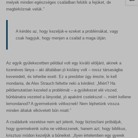
melyek minden egészséges családban felütik a fejüket, de
megbirkóznak velük.”
A kérdés az, hogy kezeljük-e ezeket a problémákat, vagy
csak hagyjuk, hogy menjen a család a maga útján.
Az egyik gyülekezetben például volt egy kiváló elöljáró, akinek a
tizenéves lánya – aki általában jó kislány volt – rossz társaságba
keveredett, és teherbe esett. Ez a presbiter úgy érezte, le kell
mondania, de Alex Strauch feltette neki a kérdést: „Miért? Ha
példamutatóan kezeled a problémát – a gyülekezet elé viszed,
bűnbánatra vezeted a lányodat, jó apaként cselekszel –, miért kellene
lemondanod? A gyermekeink vétkeznek! Nem léphetünk vissza
minden általuk elkövetett bűn miatt.”
A családunk vezetése nem azt jelenti, hogy biztosítani próbáljuk,
hogy gyermekeink soha ne vétkezzenek, hanem azt, hogy biblikus,
krisztusi módon kezeljük a bűneiket. „Ilyen értelemben egy gyerek