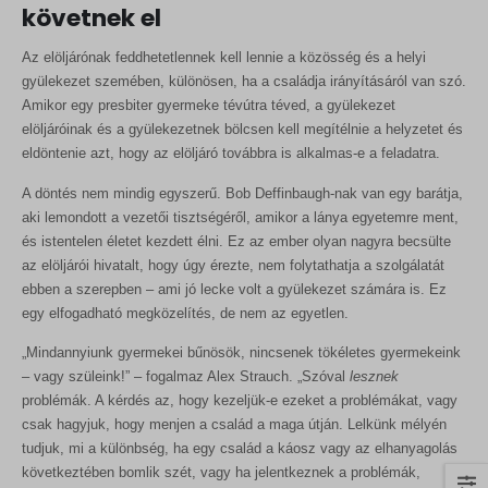
követnek el
Az elöljárónak feddhetetlennek kell lennie a közösség és a helyi
gyülekezet szemében, különösen, ha a családja irányításáról van szó.
Amikor egy presbiter gyermeke tévútra téved, a gyülekezet
elöljáróinak és a gyülekezetnek bölcsen kell megítélnie a helyzetet és
eldöntenie azt, hogy az elöljáró továbbra is alkalmas-e a feladatra.
A döntés nem mindig egyszerű. Bob Deffinbaugh-nak van egy barátja,
aki lemondott a vezetői tisztségéről, amikor a lánya egyetemre ment,
és istentelen életet kezdett élni. Ez az ember olyan nagyra becsülte
az elöljárói hivatalt, hogy úgy érezte, nem folytathatja a szolgálatát
ebben a szerepben – ami jó lecke volt a gyülekezet számára is. Ez
egy elfogadható megközelítés, de nem az egyetlen.
„Mindannyiunk gyermekei bűnösök, nincsenek tökéletes gyermekeink
– vagy szüleink!” – fogalmaz Alex Strauch. „Szóval
lesznek
problémák. A kérdés az, hogy kezeljük-e ezeket a problémákat, vagy
csak hagyjuk, hogy menjen a család a maga útján. Lelkünk mélyén
tudjuk, mi a különbség, ha egy család a káosz vagy az elhanyagolás
következtében bomlik szét, vagy ha jelentkeznek a problémák,