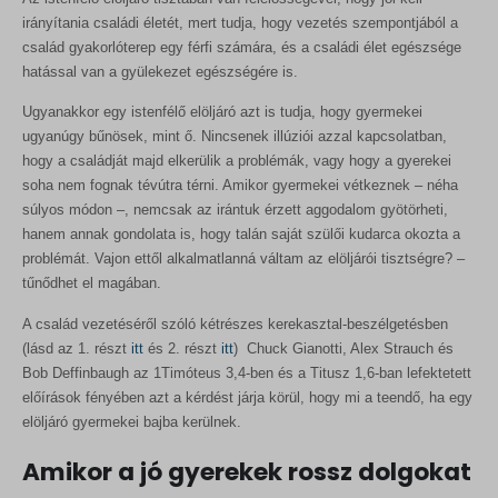
irányítania családi életét, mert tudja, hogy vezetés szempontjából a
család gyakorlóterep egy férfi számára, és a családi élet egészsége
hatással van a gyülekezet egészségére is.
Ugyanakkor egy istenfélő elöljáró azt is tudja, hogy gyermekei
ugyanúgy bűnösek, mint ő. Nincsenek illúziói azzal kapcsolatban,
hogy a családját majd elkerülik a problémák, vagy hogy a gyerekei
soha nem fognak tévútra térni. Amikor gyermekei vétkeznek – néha
súlyos módon –, nemcsak az irántuk érzett aggodalom gyötörheti,
hanem annak gondolata is, hogy talán saját szülői kudarca okozta a
problémát. Vajon ettől alkalmatlanná váltam az elöljárói tisztségre? –
tűnődhet el magában.
A család vezetéséről szóló kétrészes kerekasztal-beszélgetésben
(lásd az 1. részt
itt
és 2. részt
itt
) Chuck Gianotti, Alex Strauch és
Bob Deffinbaugh az 1Timóteus 3,4-ben és a Titusz 1,6-ban lefektetett
előírások fényében azt a kérdést járja körül, hogy mi a teendő, ha egy
elöljáró gyermekei bajba kerülnek.
Amikor a jó gyerekek rossz dolgokat