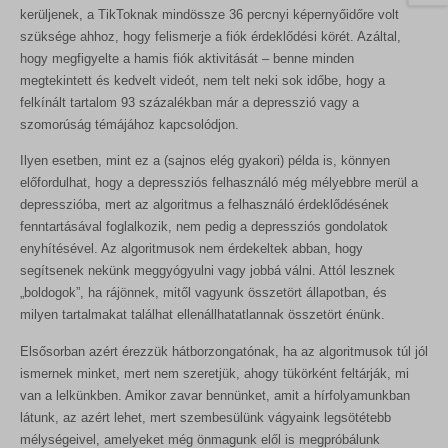
kerüljenek, a TikToknak mindössze 36 percnyi képernyőidőre volt
szüksége ahhoz, hogy felismerje a fiók érdeklődési körét. Azáltal,
hogy megfigyelte a hamis fiók aktivitását – benne minden
megtekintett és kedvelt videót, nem telt neki sok időbe, hogy a
felkínált tartalom 93 százalékban már a depresszió vagy a
szomorúság témájához kapcsolódjon.
Ilyen esetben, mint ez a (sajnos elég gyakori) példa is, könnyen
előfordulhat, hogy a depressziós felhasználó még mélyebbre merül a
depresszióba, mert az algoritmus a felhasználó érdeklődésének
fenntartásával foglalkozik, nem pedig a depressziós gondolatok
enyhítésével. Az algoritmusok nem érdekeltek abban, hogy
segítsenek nekünk meggyógyulni vagy jobbá válni. Attól lesznek
„boldogok”, ha rájönnek, mitől vagyunk összetört állapotban, és
milyen tartalmakat találhat ellenállhatatlannak összetört énünk.
Elsősorban azért érezzük hátborzongatónak, ha az algoritmusok túl jól
ismernek minket, mert nem szeretjük, ahogy tükörként feltárják, mi
van a lelkünkben. Amikor zavar bennünket, amit a hírfolyamunkban
látunk, az azért lehet, mert szembesülünk vágyaink legsötétebb
mélységeivel, amelyeket még önmagunk elől is megpróbálunk