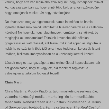
gyűjtenek, amelyek lehetővé teszik számunkra, hogy betekintést
velünk, hogy arra van leginkább szükségünk, hogy ismerjenek minket.
PHPSESSID
nyerjünk abba, hogyan lépnek kapcsolatba látogatóink a
Az igazság azonban az, hogy ennél több kell: arra van szükségünk,
store_notice*
weboldalunkkal.
hogy ismerjenek minket,
és
hogy növekedjünk.
Részletek megjelenítése
wlfmc_session_282a07b02e3ebaca0e6c6db58fe7bf11
Ne tévesszen meg az algoritmusok hamis intimitása és hamis
Egyéb szolgáltatások
ígéretei! Keressünk valódi intimitást a hús-vér barátok és a családunk
woocommerce_cart_hash
_ga
Ez a kategória minden olyan sütit, domaint és szolgáltatást
körében! Ne hagyjuk, hogy algoritmusok formálják a szívünket, és
woocommerce_items_in_cart
magában foglal, amelyek nem tartoznak a megadott kategóriákba,
meglopják az imádatunkat! Töltsünk kevesebb időt céltalan
_ga_*
vagy amelyeket nem kategorizáltak.
görgetéssel és kattintással, azt lesve, mit kínál éppen az algoritmus
woocommerce_recently_viewed
rs6_overview_pagination
nekünk, és szánjunk több időt arra, hogy tudatosan keressük Istent
Részletek megjelenítése
wordpress_logged_in_*
imában, bibliatanulmányozásban és a közösség keretei között!
sbjs_current
wordpress_test_cookie
MicrosoftApplicationsTelemetryDeviceId
Lássuk meg ezt az igazságot a mai online élettel kapcsolatban: bár
sbjs_current_add
azt gondolhatod, hogy te vagy az, aki tartalmat fogyaszt, a
wp_lang
MicrosoftApplicationsTelemetryFirstLaunchTime
sbjs_first
valóságban a tartalom fogyaszt téged!
wp_woocommerce_session_*
redux_*
sbjs_first_add
Chris Martin
wp-settings-*
ssm_au_c
sbjs_migrations
Chris Martin a Moody Kiadó tartalommarketing-szerkesztője,
wp-settings-time-*
wp-*
sbjs_session
valamint közösségi média-, marketing- és kommunikációs
tanácsadó. Rendszeresen ír a Substack hírlevelében, a Terms
sbjs_udata
of Service-ben, továbbá a
Terms of Service: The Real Cost of