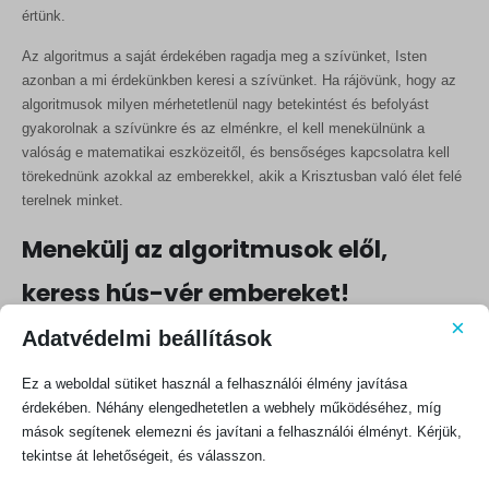
értünk.
Az algoritmus a saját érdekében ragadja meg a szívünket, Isten
azonban a mi érdekünkben keresi a szívünket. Ha rájövünk, hogy az
algoritmusok milyen mérhetetlenül nagy betekintést és befolyást
gyakorolnak a szívünkre és az elménkre, el kell menekülnünk a
valóság e matematikai eszközeitől, és bensőséges kapcsolatra kell
törekednünk azokkal az emberekkel, akik a Krisztusban való élet felé
terelnek minket.
Menekülj az algoritmusok elől,
keress hús-vér embereket!
×
Mennyire vagy nyitott a körülötted lévő emberek felé?
Adatvédelmi beállítások
Elmondod-e a házikörben vagy a bibliakörben, hogy állandóan
Ez a weboldal sütiket használ a felhasználói élmény javítása
irracionális rettegés van benned amiatt, hogy elveszíted a munkádat,
érdekében. Néhány elengedhetetlen a webhely működéséhez, míg
vagy csak mosolyogsz és arról beszélsz, hogy minden rendben van a
mások segítenek elemezni és javítani a felhasználói élményt. Kérjük,
munkahelyeden? Amikor kávézni mész egy barátoddal, megosztod-e
tekintse át lehetőségeit, és válasszon.
vele a tinédzsergyermeked nevelésével kapcsolatos küzdelmeidet