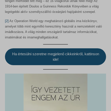
tengeri mérföldet tett meg – ez 16 világkörüli útnak felel meg! Az
1914-ben épített Doulos a Guinness Rekordok Könyvében a világ
legrégebbi aktív személyszállító óceánjáró hajójaként szerepel.
[2]
Az Operation World egy meghatározó globális ima kézikönyv,
amelyet több mint egymillió keresztény használ a nemzetekért való
imádkozásra. A világ minden országáról tartalmaz információkat,
imatémákat és imameghallgatásokat.
Ha értesülni szeretne megjelenő cikkeinkről, kattinson
ide!