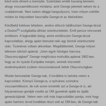
késő este elment a mennybe. Számtalan emlék kavarog bennem,
ahogy visszaemlékszem mindarra, amit George jelentett nekem és a
családomnak. Nem tudom eléggé hangsúlyozni, Isten milyen sokféle
módon és helyzetben használta George-ot az életünkben.
Körülbelül kétéves lehettem, amikor először találkoztam George-dzsal
[1]
a Doulos
szolgálatba állítási istentiszteletén. Erről persze nincsenek
emlékeim. A legkorábbi dolog, amire emlékszem George-dzsal
kapcsolatban, ahogy apám bemutat neki egy bristoli istentisztelet
után. Tizenéves voltam akkoriban. Megdöbbentett, George milyen
lelkesen üdvözli apámat: „Isten egyik hűséges harcosa
Olaszországban!” George meghívása motiválta apámat 1962-ben,
hogy az év nyarán Európába menjen, aminek közvetett
eredményeként szüleim misszionáriusok lettek Olaszországban.
Miután bemutattak George-nak, ő továbbra is tartotta velem a
kapcsolatot. Könnyű George-ra, a nyilvános szónokra
visszaemlékezni, de sok ezren ismerték azt a George-ot is, aki
folyamatosan gondját viselte az OM gyerekek újabb és újabb
generációjának. Velem nem volt más kapcsolódási pontja, mint hogy
apám harminc évvel korábban részt vett az OM-ben, de George-nak