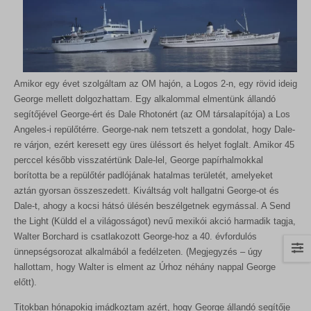
Amikor egy évet szolgáltam az OM hajón, a Logos 2-n, egy rövid ideig
George mellett dolgozhattam. Egy alkalommal elmentünk állandó
segítőjével George-ért és Dale Rhotonért (az OM társalapítója) a Los
Angeles-i repülőtérre. George-nak nem tetszett a gondolat, hogy Dale-
re várjon, ezért keresett egy üres üléssort és helyet foglalt. Amikor 45
perccel később visszatértünk Dale-lel, George papírhalmokkal
borította be a repülőtér padlójának hatalmas területét, amelyeket
aztán gyorsan összeszedett. Kiváltság volt hallgatni George-ot és
Dale-t, ahogy a kocsi hátsó ülésén beszélgetnek egymással. A Send
the Light (Küldd el a világosságot) nevű mexikói akció harmadik tagja,
Walter Borchard is csatlakozott George-hoz a 40. évfordulós
ünnepségsorozat alkalmából a fedélzeten. (Megjegyzés – úgy
hallottam, hogy Walter is elment az Úrhoz néhány nappal George
előtt).
Titokban hónapokig imádkoztam azért, hogy George állandó segítője