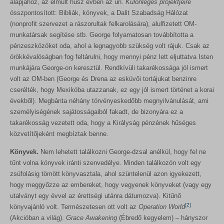
alapjához, az elmúlt húsz évben az ún.
Különleges projektjeire
rs6_overview_pagination
Részletek megjelenítése
wordpress_logged_in_*
összpontosított: Bibliák, könyvek, a Dalit Szabadság Hálózat
sbjs_current
(nonprofit szervezet a rászorultak felkarolására), alulfizetett OM-
wordpress_test_cookie
MicrosoftApplicationsTelemetryDeviceId
munkatársak segítése stb. George folyamatosan továbbította a
sbjs_current_add
wp_lang
pénzeszközöket oda, ahol a legnagyobb szükség volt rájuk. Csak az
MicrosoftApplicationsTelemetryFirstLaunchTime
sbjs_first
örökkévalóságban fog feltárulni, hogy mennyi pénz lett eljuttatva Isten
wp_woocommerce_session_*
redux_*
munkájára George-on keresztül. Rendkívüli takarékossága jól ismert
sbjs_first_add
wp-settings-*
volt az OM-ben (George és Drena az esküvői tortájukat benzinre
ssm_au_c
sbjs_migrations
cserélték, hogy Mexikóba utazzanak, ez egy jól ismert történet a korai
wp-settings-time-*
wp-*
évekből). Megbánta néhány törvényeskedőbb megnyilvánulását, ami
sbjs_session
személyiségének sajátosságaiból fakadt, de bizonyára ez a
sbjs_udata
takarékosság vezetett oda, hogy a Királyság pénzének hűséges
közvetítőjeként megbíztak benne.
tk_ai
Könyvek.
Nem lehetett találkozni George-dzsal anélkül, hogy fel ne
tűnt volna könyvek iránti szenvedélye. Minden találkozón volt egy
zsúfolásig tömött könyvasztala, ahol szüntelenül azon igyekezett,
hogy meggyőzze az embereket, hogy vegyenek könyveket (vagy egy
utalványt egy évvel az érettségi utánra dátumozva). Kitűnő
[2]
könyvajánló volt. Természetesen ott volt az
Operation World
(Akcióban a világ).
Grace Awakening
(Ébredő kegyelem) – hányszor