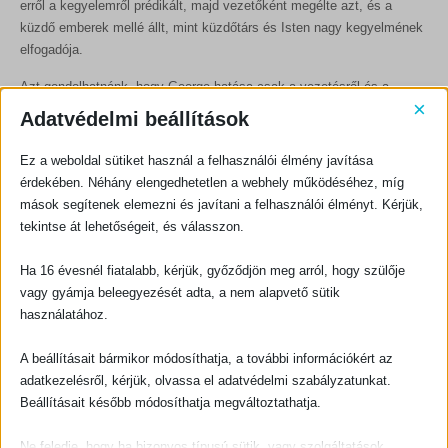
erről a kegyelemről prédikált, majd vezetőként megélte azt, és a
küzdő emberek mellé állt, mint küzdőtárs és Isten nagy kegyelmének
elfogadója.
Azt gondolhatnánk, hogy George hatása csak a vezetésről és a
×
beszédről szólt. Elvégre ő volt az OM nemzetközi igazgatója (2003-
Adatvédelmi beállítások
ig), a globális misszió úttörője, és előadóként állandóan tele volt a
naptárja (az előadásai száma nyugdíjba vonulása után évi 900-ról
Ez a weboldal sütiket használ a felhasználói élmény javítása
mindössze 350-re csökkent!). De még ha egy héten belül több
érdekében. Néhány elengedhetetlen a webhely működéséhez, míg
alkalommal is beszélt, akkor is rengeteg órája maradt ezen kívül –
mások segítenek elemezni és javítani a felhasználói élményt. Kérjük,
aminek minden óráját Jézusra akarta fordítani. Egy ideig a
tekintse át lehetőségeit, és válasszon.
szomszédjában éltem, és ezekben az években mellette dolgoztam,
és több olyan szolgálatot is észrevettem, amelyekről könnyen
Ha 16 évesnél fiatalabb, kérjük, győződjön meg arról, hogy szülője
megfeledkezünk.
vagy gyámja beleegyezését adta, a nem alapvető sütik
használatához.
Imádság.
George imádkozott az emberekért. Megkérte a segítőjét,
hogy tegye fel az emberek fényképeit a telefonjára, hogy akkor is
A beállításait bármikor módosíthatja, a további információkért az
imádkozhasson értük, amikor a londoni metróban utazik, és nincs
adatkezelésről, kérjük, olvassa el adatvédelmi szabályzatunkat.
térerő a telefonján. Ha nem tudott beszélni valakivel, akkor még
Beállításait később módosíthatja megváltoztathatja.
mindig ott volt Isten, akivel beszélhetett valakiről. Voltak fényképpel
teli albumai, tele ősrégi imalistákkal – egy nap bekopogott hozzánk,
Ne feledje, hogy ha bizonyos típusú sütik, vagy szolgáltatások