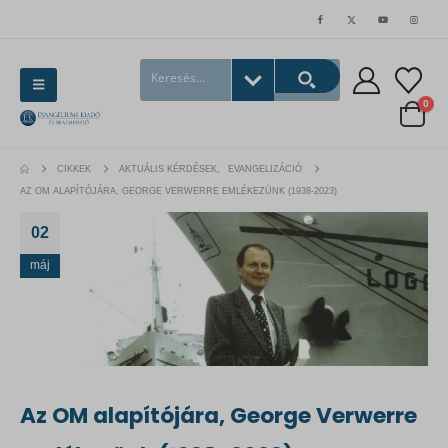
0
CIKKEK
AKTUÁLIS KÉRDÉSEK
,
EVANGELIZÁCIÓ
AZ OM ALAPÍTÓJÁRA, GEORGE VERWERRE EMLÉKEZÜNK (1938-2023)
02
máj
Az OM alapítójára, George Verwerre