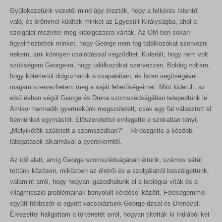
Gyülekezetünk vezetői mind úgy érezték, hogy a felkérés Istentől
való, és örömmel küldtek minket az Egyesült Királyságba, ahol a
szolgálat részletei még kidolgozásra vártak. Az OM-ben sokan
figyelmeztettek minket, hogy George nem fog találkozókat szervezni
nekem, ami könnyen csalódással végződhet. Kiderült, hogy nem volt
szükségem George-ra, hogy találkozókat szervezzen. Boldog voltam,
hogy kötetlenül dolgozhatok a csapatában, és Isten segítségével
magam szervezhetem meg a saját lehetőségeimet. Mint kiderült, az
első évben végül George és Drena szomszédságában telepedtünk le.
Amikor harmadik gyermekünk megszületett, csak egy fal választott el
bennünket egymástól. Előszeretettel emlegette e szokatlan tényt.
„Melyikőtök született a szomszédban?” – kérdezgette a későbbi
látogatások alkalmával a gyerekeimtől.
Az idő alatt, amíg George szomszédságában éltünk, számos sétát
tettünk közösen, miközben az életről és a szolgálatról beszélgettünk,
valamint arról, hogy hogyan igazodhatunk el a teológiai viták és a
világmisszió problémáinak bonyolult kérdései között. Feleségemmel
együtt többször is együtt vacsoráztunk George-dzsal és Drenával.
Élvezettel hallgattam a történetét arról, hogyan tiltották ki Indiából két