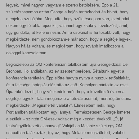
legyek, mivel nagyon vágytam e szerep betöltésére. Épp a 21.
születésnapomon aztán George a hajón tartózkodott és hívott, hogy
menjek a szobájába. Megtudta, hogy születésnapom van, ezért adott
nekem egy féltábla tejcsokit, valamint egy zsáknyi levelezést, amit,
úgy gondolta, át kellene nézni. Ám a csokinál is fontosabb volt, hogy
megkérdezte, nem gondolkoztam-e már azon, hogy a segítője legyek.
Nagyon hálás voltam, és megígértem, hogy tovább imádkozom a
dologgal kapcsolatban.
Legközelebb az OM konferencián találkoztam újra George-dzsal De
Bronban, Hollandiában, az év szeptemberében. Sétáltunk egyet a
konferencia területén. Épp előtte hagyta nyitva a buszuk tetőablakát,
és a felesége laptopját eláztatta az eső. Komolyan bántotta az eset.
Újra rákérdezett, hogy vélekedek arról, hogy a következő évben a
segítője legyek. Talán megérezte a tétovázásomat, mert rögtön utána
megkérdezte: „Megismertél valakit?”. Elmeséltem neki, hogy
Portlandben találkoztam egy lánnyal. Természetesen George ismerte
a szüleit – szintén OM-esek voltak még a kezdeti évekből. „Ó, jó
testvérgyülekezeti alapanyag!” Valójában Melanie szülei egy OM
csapatban találkoztak, így az, hogy Melanie megszületett, valahol