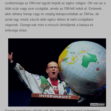
szellemisége az OM-mel együtt terjedt az egész világon. Ott van az a
több száz vagy ezer szolgálat, amely az OM-ből indult el. Emberek,
akik néhány hónap vagy év erejéig bekapcsolódtak az OM-be, de
aztán egy másik zászló alatt egész életen át tartó szolgálatot
végeztek. George-nak mint a misszió úttörőjének a hatása és
öröksége óriási.
George termékeny előadó volt. Ha alapos, magyarázó igehirdetést