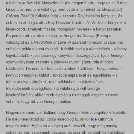
reklámozta Swindoll klasszikusát (és megemlítette, hogy az első rész
kissé unalmas, ami valahogy nem vette el a kedvet az olvasástól!)
Calvary Road
(A Kálvária útja) – szerette Roy Hession könyveit, és
sok éven át dolgozott a Roy Hession Trusttal. A. W. Tozer könyvekre
hivatkozott, amelyek frissen, ropogósan hevertek a könyvasztalon.
És persze ott voltak a sajátjai, a
Hunger for Reality
(Éhség a
valóságra) és a
Revolution of Love
(A szeretet forradalma) csak két
erőteljes példa a korai évekből. Később pedig a
Messiológia
– néhány
legvitatottabb kijelentése egy könyvben összegyűjtve. Igen, George
szenvedélyesen szerette a könyveket, ami sütött róla minden
találkozón. De nem állt le a találkozókon kívül sem. Folyamatosan
könyvcsomagokat küldött, továbbá naptárakat és egyoldalas kis
írásokat olyan témákról, mint például az imaközösségek
működésének elősegítése. Ha valaki rajta volt George
levelezőlistáján, akkor ezek alapján a csomagok alapján biztosra
vehette, hogy ott van George imáiban.
Nagyon szomorú volt hallani, hogy George élete a végéhez közeledik.
Ha még nem láttad az utolsó videoblogját, akkor
ide
kattintva
megnézheted. Egészen a végéig arról beszélt, hogy még mindig
sokaknak van szükségük Jézusra. Százezrek kerültek be különböző