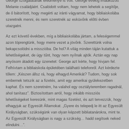
George szolgálatának eredménye is volt. George évekig imádkozott
Melanie családjáért. Csalódott voltam, hogy nem lehetek a segítője,
de ő bátorított, hogy megérti az iránti vágyamat, hogy bibliaiskolába
szeretnék menni, és nem szeretnék az esküvőnk előtti évben
utazgatni.
Az ezt követő években, míg a bibliaiskolába jártam, a feleségemmel
azon töprengtünk, hogy merre vezet a jövőnk. Szerettünk volna
bekapcsolódni a misszióba. De hol? A világ minden táján kutattuk a
lehetőségeket, de úgy tűnt, hogy nem nyílnak ajtók. Aztán egy nap
anyósom átadott egy üzenetet: George azt kérte, hogy hívjam fel.
Felhívtam a bibliaiskola épületében található telefonról. Azt kérdezte
tőlem: „Készen állsz rá, hogy elhagyd Amerikát? Tudom, hogy sok
embernek tetszik az a fizetés, amit egy amerikai gyülekezetben
kaphat. És nem szeretném, ha valahol egy osztályteremben ragadnál,
ahol tanítasz”. Biztosítottam arról, hogy inkább missziós
lehetőségeket keresünk, mint magas fizetést, és azt tervezzük, hogy
elhagyjuk az Egyesült Államokat. „Gyere és telepedj le itt az Egyesült
Királyságban, szükségünk van olyan képzett bibliatanárokra, mint te.
Az Egyesült Királyságban is nagy a szükség… hadd segítsek neked
elindulni…”.