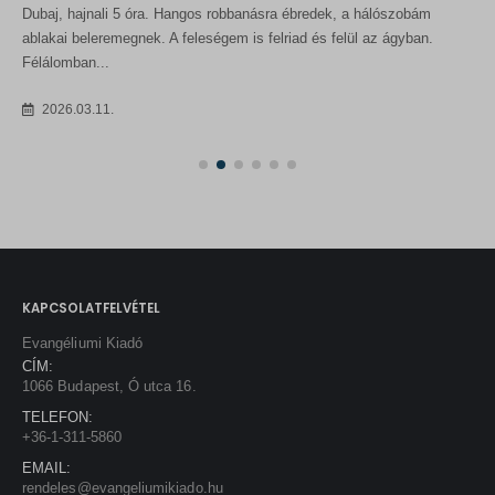
Dubaj, hajnali 5 óra. Hangos robbanásra ébredek, a hálószobám
ablakai beleremegnek. A feleségem is felriad és felül az ágyban.
Félálomban...
2026.03.11.
KAPCSOLATFELVÉTEL
Evangéliumi Kiadó
CÍM:
1066 Budapest, Ó utca 16.
TELEFON:
+36-1-311-5860
EMAIL:
rendeles@evangeliumikiado.hu