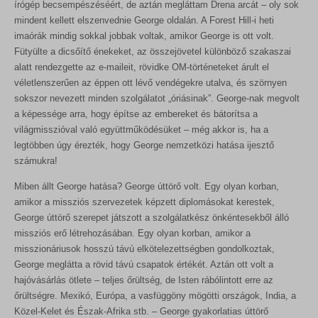
írógép becsempészéséért, de aztán megláttam Drena arcát – oly sok
mindent kellett elszenvednie George oldalán. A Forest Hill-i heti
imaórák mindig sokkal jobbak voltak, amikor George is ott volt.
Fütyülte a dicsőítő énekeket, az összejövetel különböző szakaszai
alatt rendezgette az e-maileit, rövidke OM-történeteket árult el
véletlenszerűen az éppen ott lévő vendégekre utalva, és szörnyen
sokszor nevezett minden szolgálatot „óriásinak”. George-nak megvolt
a képessége arra, hogy építse az embereket és bátorítsa a
világmisszióval való együttműködésüket – még akkor is, ha a
legtöbben úgy érezték, hogy George nemzetközi hatása ijesztő
számukra!
Miben állt George hatása? George úttörő volt. Egy olyan korban,
amikor a missziós szervezetek képzett diplomásokat kerestek,
George úttörő szerepet játszott a szolgálatkész önkéntesekből álló
missziós erő létrehozásában. Egy olyan korban, amikor a
misszionáriusok hosszú távú elkötelezettségben gondolkoztak,
George meglátta a rövid távú csapatok értékét. Aztán ott volt a
hajóvásárlás ötlete – teljes őrültség, de Isten rábólintott erre az
őrültségre. Mexikó, Európa, a vasfüggöny mögötti országok, India, a
Közel-Kelet és Észak-Afrika stb. – George gyakorlatias úttörő