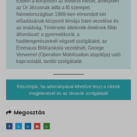
Ebben a könyvben az életéről mesél, amelyben
az Úr Jézusnak adta a fő szerepet.
Németországban 1989-ben elmondott két
előadásának központi témája Isten vezetése és
az imádság. Történetei áttekintik életének főbb
állomásait: a gyermekkorát, a
haditengerészetnél végzett szolgálatot, az
Emmausi Bibliaiskola vezetését, George
Verwerrel (Operation Mobilisation alapítója) való
kapcsolatát, tanítói szolgálatát.
Köszönjük, ha adományával lehetővé teszi a cikkek
megjelenését és az olvasók szolgálatát!
Megosztás