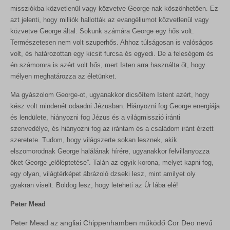
missziókba közvetlenül vagy közvetve George-nak köszönhetően. Ez
azt jelenti, hogy milliók hallották az evangéliumot közvetlenül vagy
közvetve George által. Sokunk számára George egy hős volt.
Természetesen nem volt szuperhős. Ahhoz túlságosan is valóságos
volt, és határozottan egy kicsit furcsa és egyedi. De a feleségem és
én számomra is azért volt hős, mert Isten arra használta őt, hogy
mélyen meghatározza az életünket.
Ma gyászolom George-ot, ugyanakkor dicsőítem Istent azért, hogy
kész volt mindenét odaadni Jézusban. Hiányozni fog George energiája
és lendülete, hiányozni fog Jézus és a világmisszió iránti
szenvedélye, és hiányozni fog az irántam és a családom iránt érzett
szeretete. Tudom, hogy világszerte sokan lesznek, akik
elszomorodnak George halálának hírére, ugyanakkor felvillanyozza
őket George „előléptetése”. Talán az egyik korona, melyet kapni fog,
egy olyan, világtérképet ábrázoló dzseki lesz, mint amilyet oly
gyakran viselt. Boldog lesz, hogy leteheti az Úr lába elé!
Peter Mead
Peter Mead az angliai Chippenhamben működő Cor Deo nevű