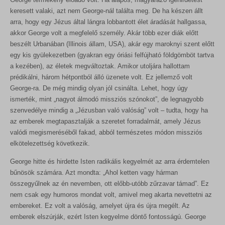
keresett valaki, azt nem George-nál találta meg. De ha készen állt
arra, hogy egy Jézus által lángra lobbantott élet áradását hallgassa,
akkor George volt a megfelelő személy. Akár több ezer diák előtt
beszélt Urbanában (Illinois állam, USA), akár egy maroknyi szent előtt
egy kis gyülekezetben (gyakran egy óriási felfújható földgömböt tartva
a kezében), az életek megváltoztak. Amikor utoljára hallottam
prédikálni, három hétpontból álló üzenete volt. Ez jellemző volt
George-ra. De még mindig olyan jól csinálta. Lehet, hogy úgy
ismerték, mint „nagyot álmodó missziós szónokot”, de legnagyobb
szenvedélye mindig a „Jézusban való valóság” volt – tudta, hogy ha
az emberek megtapasztalják a szeretet forradalmát, amely Jézus
valódi megismeréséből fakad, abból természetes módon missziós
elkötelezettség következik.
George hitte és hirdette Isten radikális kegyelmét az arra érdemtelen
bűnösök számára. Azt mondta: „Ahol ketten vagy hárman
összegyűlnek az én nevemben, ott előbb-utóbb zűrzavar támad”. Ez
nem csak egy humoros mondat volt, amivel meg akarta nevettetni az
embereket. Ez volt a valóság, amelyet újra és újra megélt. Az
emberek elszúrják, ezért Isten kegyelme döntő fontosságú. George