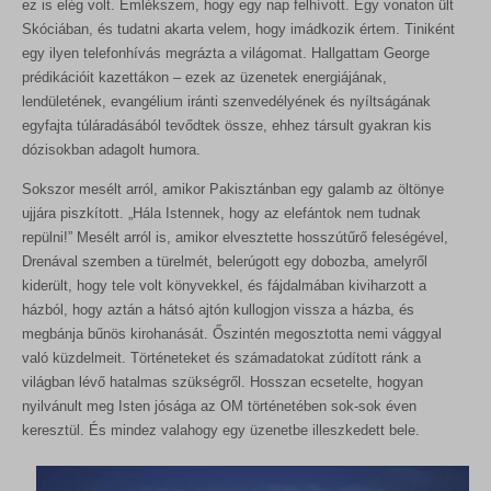
ez is elég volt. Emlékszem, hogy egy nap felhívott. Egy vonaton ült
Skóciában, és tudatni akarta velem, hogy imádkozik értem. Tiniként
egy ilyen telefonhívás megrázta a világomat. Hallgattam George
prédikációit kazettákon – ezek az üzenetek energiájának,
lendületének, evangélium iránti szenvedélyének és nyíltságának
egyfajta túláradásából tevődtek össze, ehhez társult gyakran kis
dózisokban adagolt humora.
Sokszor mesélt arról, amikor Pakisztánban egy galamb az öltönye
ujjára piszkított. „Hála Istennek, hogy az elefántok nem tudnak
repülni!” Mesélt arról is, amikor elvesztette hosszútűrő feleségével,
Drenával szemben a türelmét, belerúgott egy dobozba, amelyről
kiderült, hogy tele volt könyvekkel, és fájdalmában kiviharzott a
házból, hogy aztán a hátsó ajtón kullogjon vissza a házba, és
megbánja bűnös kirohanását. Őszintén megosztotta nemi vággyal
való küzdelmeit. Történeteket és számadatokat zúdított ránk a
világban lévő hatalmas szükségről. Hosszan ecsetelte, hogyan
nyilvánult meg Isten jósága az OM történetében sok-sok éven
keresztül. És mindez valahogy egy üzenetbe illeszkedett bele.