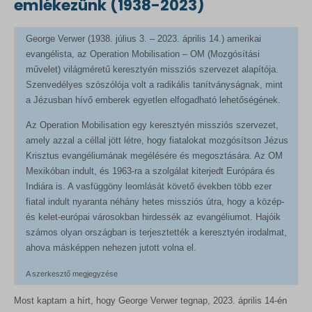
emlékezünk (1938-2023)
George Verwer (1938. július 3. – 2023. április 14.) amerikai
evangélista, az Operation Mobilisation – OM (Mozgósítási
művelet) világméretű keresztyén missziós szervezet alapítója.
Szenvedélyes szószólója volt a radikális tanítványságnak, mint
a Jézusban hívő emberek egyetlen elfogadható lehetőségének.
Az Operation Mobilisation egy keresztyén missziós szervezet,
amely azzal a céllal jött létre, hogy fiatalokat mozgósítson Jézus
Krisztus evangéliumának megélésére és megosztására. Az OM
Mexikóban indult, és 1963-ra a szolgálat kiterjedt Európára és
Indiára is. A vasfüggöny leomlását követő években több ezer
fiatal indult nyaranta néhány hetes missziós útra, hogy a közép-
és kelet-európai városokban hirdessék az evangéliumot. Hajóik
számos olyan országban is terjesztették a keresztyén irodalmat,
ahova másképpen nehezen jutott volna el.
A szerkesztő megjegyzése
Most kaptam a hírt, hogy George Verwer tegnap, 2023. április 14-én