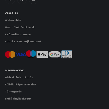
VÁSÁRLÁS
Webáruház
Használati feltételek
A vásárlás menete
Adatkezelési tájékoztató
INFORMÁCIÓK
Hírlevél feliratkozás
Külföldi képviseleteink
Támogatás
Elállási nyilatkozat