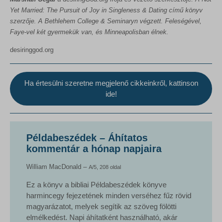
Yet Married: The Pursuit of Joy in Singleness & Dating című könyv
szerzője. A Bethlehem College & Seminaryn végzett. Feleségével,
Faye-vel két gyermekük van, és Minneapolisban élnek.
desiringgod.org
Ha értesülni szeretne megjelenő cikkeinkről, kattinson
ide!
Példabeszédek – Áhítatos
kommentár a hónap napjaira
William MacDonald –
A/5, 208 oldal
Ez a könyv a bibliai Példabeszédek könyve
harmincegy fejezetének minden verséhez fűz rövid
magyarázatot, melyek segítik az szöveg fölötti
elmélkedést. Napi áhítatként használható, akár