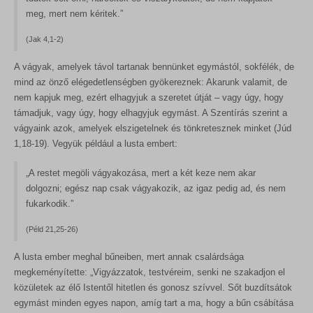
meg, mert nem kéritek.”
(Jak 4,1-2)
A vágyak, amelyek távol tartanak bennünket egymástól, sokfélék, de
mind az önző elégedetlenségben gyökereznek: Akarunk valamit, de
nem kapjuk meg, ezért elhagyjuk a szeretet útját – vagy úgy, hogy
támadjuk, vagy úgy, hogy elhagyjuk egymást. A Szentírás szerint a
vágyaink azok, amelyek elszigetelnek és tönkretesznek minket (Júd
1,18-19). Vegyük például a lusta embert:
„A restet megöli vágyakozása, mert a két keze nem akar
dolgozni; egész nap csak vágyakozik, az igaz pedig ad, és nem
fukarkodik.”
(Péld 21,25-26)
A lusta ember meghal bűneiben, mert annak csalárdsága
megkeményítette: „Vigyázzatok, testvéreim, senki ne szakadjon el
közületek az élő Istentől hitetlen és gonosz szívvel. Sőt buzdítsátok
egymást minden egyes napon, amíg tart a ma, hogy a bűn csábítása