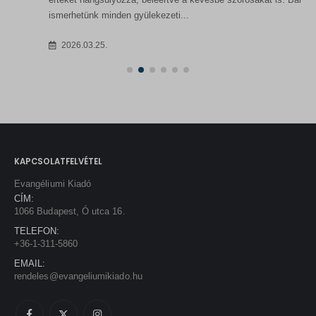
ismerhetünk minden gyülekezeti...
2026.03.25.
KAPCSOLATFELVÉTEL
Evangéliumi Kiadó
CÍM:
1066 Budapest, Ó utca 16.
TELEFON:
+36-1-311-5860
EMAIL:
rendeles@evangeliumikiado.hu