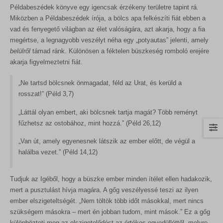
Példabeszédek könyve egy igencsak érzékeny területre tapint rá.
Miközben a Példabeszédek írója, a bölcs apa felkészíti fiát ebben a
vad és fenyegető világban az élet valóságára, azt akarja, hogy a fia
megértse, a legnagyobb veszélyt néha egy „potyautas” jelenti, amely
belülről
támad ránk. Különösen a féktelen büszkeség romboló erejére
akarja figyelmeztetni fiát.
„Ne tartsd bölcsnek önmagadat, féld az Urat, és kerüld a
rosszat!” (Péld 3,7)
„Láttál olyan embert, aki bölcsnek tartja magát? Több reményt
fűzhetsz az ostobához, mint hozzá.” (Péld 26,12)
„Van út, amely egyenesnek látszik az ember előtt, de végül a
halálba vezet.” (Péld 14,12)
Tudjuk az Igéből, hogy a büszke ember minden ítélet ellen hadakozik,
mert a pusztulást hívja magára. A gőg veszélyessé teszi az ilyen
ember elszigeteltségét. „Nem töltök több időt másokkal, mert nincs
szükségem másokra – mert én jobban tudom, mint mások.” Ez a gőg
különbözteti meg az elszigetelődést az értékes egyedülléttől, melyre