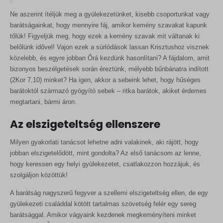
sbjs_current
Ne aszerint ítéljük meg a gyülekezetünket, kisebb csoportunkat vagy
wordpress_test_cookie
MicrosoftApplicationsTelemetryDeviceId
sbjs_current_add
barátságainkat, hogy mennyire fáj, amikor kemény szavakat kapunk
wp_lang
MicrosoftApplicationsTelemetryFirstLaunchTime
tőlük! Figyeljük meg, hogy ezek a kemény szavak mit váltanak ki
sbjs_first
belőlünk idővel! Vajon ezek a súrlódások lassan Krisztushoz visznek
wp_woocommerce_session_*
redux_*
sbjs_first_add
közelebb, és egyre jobban Őrá kezdünk hasonlítani? A fájdalom, amit
wp-settings-*
ssm_au_c
bizonyos beszélgetések során éreztünk, mélyebb bűnbánatra indított
sbjs_migrations
(2Kor 7,10) minket? Ha igen, akkor a sebeink lehet, hogy hűséges
wp-settings-time-*
wp-*
sbjs_session
barátoktól származó gyógyító sebek – ritka barátok, akiket érdemes
megtartani, bármi áron.
sbjs_udata
tk_ai
Az elszigeteltség ellenszere
Milyen gyakorlati tanácsot lehetne adni valakinek, aki rájött, hogy
jobban elszigetelődött, mint gondolta? Az első tanácsom az lenne,
hogy keressen egy helyi gyülekezetet, csatlakozzon hozzájuk, és
szolgáljon közöttük!
A barátság nagyszerű fegyver a szellemi elszigeteltség ellen, de egy
gyülekezeti családdal kötött tartalmas szövetség felér egy sereg
barátsággal. Amikor vágyaink kezdenek megkeményíteni minket