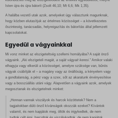
Isten újra és újra bátorít (Zsolt 46,10; Mt 6,6; Mk 1,35).
A halálba vezető utak azok, amelyeket úgy választunk magunknak,
hogy közben elutasítjuk az értelmes közösséget – a következetes
őszinteség, tanácsadás, helyreigazítás és bátorítás által jellemzett
kapcsolatokat.
Egyedül a vágyainkkal
Mi vonz minket az elszigeteltség szellemi homályába? A saját önző
vágyaink. „Aki elszigeteli magát,
a saját vágyait keresi
.” Amikor valaki
elhagyja vagy elkerüli a közösséget, amelyre szüksége van, bűnös
vágyak csábítják el – a magány vagy az önállóság, a kényelem vagy
a gondtalanság, a pénz vagy a szex, sőt az akaratunk érvényesítése
vagy a bosszúállás utáni vágy. Alapvetően a vágyaink azok, amelyek
megosztanak és elszigetelnek minket:
„Honnan vannak viszályok és harcok közöttetek? Nem a
tagjaitokban dúló önző kívánságok okozzák ezeket? Kívántok
valamit, és nem kapjátok meg, öltök és irigykedtek, de nem
tudtok célt érni, harcoltok és viszálykodtok, de nem kapjátok