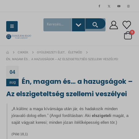
0
CIKKEK
GYÜLEKEZETI ÉLET
,
ÉLETMÓD
ÉN, MAGAM ÉS… A HAZUGSÁGOK – AZ ELSZIGETELTSÉG SZELLEMI VESZÉLYEI
04
Én, magam és… a hazugságok –
aug
Az elszigeteltség szellemi veszélyei
„A különc a maga kívánsága után jár, és hadakozik minden
jóravaló dolog ellen.” (Angol fordításban: Aki
elszigeteli
magát, a
saját vágyait keresi; minden józan ítélőképesség ellen tör.)
(Péld 18,1)