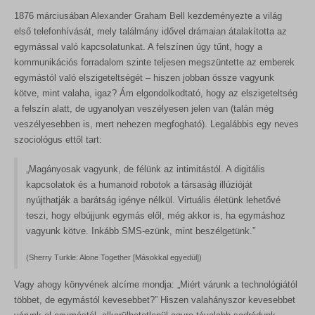
1876 márciusában Alexander Graham Bell kezdeményezte a világ
első telefonhívását, mely találmány idővel drámaian átalakította az
egymással való kapcsolatunkat. A felszínen úgy tűnt, hogy a
kommunikációs forradalom szinte teljesen megszüntette az emberek
egymástól való elszigeteltségét – hiszen jobban össze vagyunk
kötve, mint valaha, igaz? Ám elgondolkodtató, hogy az elszigeteltség
a felszín alatt, de ugyanolyan veszélyesen jelen van (talán még
veszélyesebben is, mert nehezen megfogható). Legalábbis egy neves
szociológus ettől tart:
„Magányosak vagyunk, de félünk az intimitástól. A digitális
kapcsolatok és a humanoid robotok a társaság illúzióját
nyújthatják a barátság igénye nélkül. Virtuális életünk lehetővé
teszi, hogy elbújjunk egymás elől, még akkor is, ha egymáshoz
vagyunk kötve. Inkább SMS-ezünk, mint beszélgetünk.”
(Sherry Turkle: Alone Together [Másokkal egyedül])
Vagy ahogy könyvének alcíme mondja: „Miért várunk a technológiától
többet, de egymástól kevesebbet?” Hiszen valahányszor kevesebbet