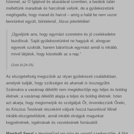
Istennel, az Ő Igéjével és akaratával szemben, a barátok
talán
mellettünk maradnak és harcolnak velünk, de a gyülekezetünk
megfogadta
, hogy marad és harcol – amíg a halál be nem vezet
bennünket együtt, bűntelenül, Jézus jelenlétébe!
„Ügyeljünk arra, hogy egymást szeretetre és jó cselekedetre
buzdítsuk. Saját gyülekezetünket ne hagyjuk el, ahogyan
egyesek szokták, hanem bátorítsuk egymást annál is inkább,
mivel látjátok, hogy közeledik az a nap.”
(Zsid 10,24-25)
Az elszigeteltség megszűnik az olyan gyülekezeti családokban,
amelyek tudják, hogy szükséges és
akarnak is
összegyűlni.
Számukra a vasárnap délelőtt nem megédesítője egy teljes és boldog
életnek; a vasárnap délelőtt alapja a teljes és boldog életnek. Isten
azt akarja, hogy megismerjük és szolgáljuk Őt, örvendezzünk Őneki,
és Krisztus Testének részeként váljunk hozzá hasonlóvá! Minél
inkább elszigetelődünk, annál inkább elvágjuk magunkat
kegyelmének, irgalmának és vezetésének forrásaitól.
Marshall Segal
a desiringGod.org írója és vezető szerkesztője. A Not