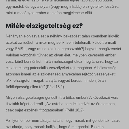
várunk el egymástól, elkerülhetetlenül egyre távolabb sodródunk
egymástól, és ugyanolyan (vagy még inkább) elszigeteltek leszünk,
mint a magányos ember a telefon megjelenése előtt.
Miféle elszigeteltség ez?
Néhányan elolvasva ezt a néhány bekezdést talán csendben irigylik
azokat az időket, amikor még senki sem telefonált, küldött e-mailt
vagy SMS-t, vagy (mind közül a legrosszabb?) hagyott hangüzenetet.
Valóban vonzónak tűnhet az olyan élet, melyben kevesebb ember
vesz körül bennünket. Talán nehézséget okoz meglátnunk, hogy az
elszigeteltség potenciális veszélyeket rejt magában. A bölcsesség
azonban ismeri az elszigeteltség árnyékában rejtőző veszélyeket:
„Aki
elszigeteli
magát, a saját vágyait keresi; minden józan
ítélőképesség ellen tör” (Péld 18,1).
Milyen elszigeteltségre gondolt itt a bölcs ember? A következő vers
tisztább képet ad erről: „Az ostoba nem leli kedvét az értelemben,
csak saját eszének fitogtatásában” (Péld 18,2).
Az ilyen ember nem akarja hallani, hogy mások mit gondolnak; csak
azt akarja, hogy mások hallják, hogy ő mit gondol. Ezzel a