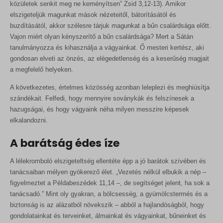
közületek senkit meg ne keményítsen” Zsid 3,12-13). Amikor
elszigeteljük magunkat mások nézeteitől, bátorításától és
buzdításától, akkor szélesre tárjuk magunkat a bűn csalárdsága előtt.
Vajon miért olyan kényszerítő a bűn csalárdsága? Mert a Sátán
tanulmányozza és kihasználja a vágyainkat. Ő mesteri kertész, aki
gondosan elveti az önzés, az elégedetlenség és a keserűség magjait
a megfelelő helyeken.
A következetes, értelmes közösség azonban leleplezi és meghiúsítja
szándékait. Felfedi, hogy mennyire soványkák és felszínesek a
hazugságai, és hogy vágyaink néha milyen messzire képesek
elkalandozni.
A barátság édes íze
A lélekromboló elszigeteltség ellentéte épp a jó barátok szívében és
tanácsaiban mélyen gyökerező élet. „Vezetés nélkül elbukik a nép –
figyelmeztet a Példabeszédek 11,14 –, de segítséget jelent, ha sok a
tanácsadó.” Mint oly gyakran, a bölcsesség, a gyümölcstermés és a
biztonság is az alázatból növekszik – abból a hajlandóságból, hogy
gondolatainkat és terveinket, álmainkat és vágyainkat, bűneinket és