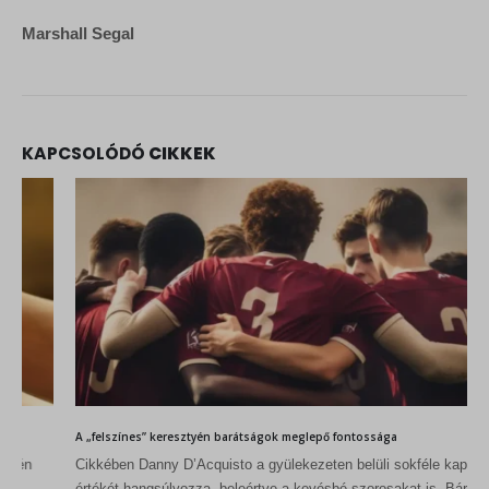
Marshall Segal
KAPCSOLÓDÓ
CIKKEK
A „felszínes” keresztyén barátságok meglepő fontossága
Cikkében Danny D’Acquisto a gyülekezeten belüli sokféle kapcsolat
értékét hangsúlyozza, beleértve a kevésbé szorosakat is. Bár nem