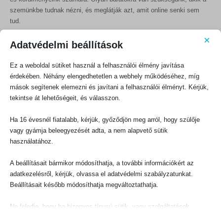
szemünkbe tudnak nézni, és meglátják azt, amit online senki sem
tud.
×
Kik tehát a tanácsadóid? Ki ismer téged elég jól ahhoz, hogy
Adatvédelmi beállítások
megkérdőjelezze a terveidet és döntéseidet? Mikor volt a legutóbbi
alkalom, amikor valaki lebeszélt valamiről az életedben? Ha nem
Ez a weboldal sütiket használ a felhasználói élmény javítása
emlékszel rá, akkor lehet, hogy elszigeteltebben élsz, mint gondolnád,
érdekében. Néhány elengedhetetlen a webhely működéséhez, míg
legalábbis ami az igazán fontos dolgokat illeti.
mások segítenek elemezni és javítani a felhasználói élményt. Kérjük,
tekintse át lehetőségeit, és válasszon.
Az összetartozás sebei
Ha 16 évesnél fiatalabb, kérjük, győződjön meg arról, hogy szülője
Az egyik módja a Sátánnak, hogy elszigeteljen bennünket egymástól,
vagy gyámja beleegyezését adta, a nem alapvető sütik
hogy meggyőz arról: a tanács és a korrekció, ami szükséges
használatához.
számukra, terhes, nem pedig életadó. A Szentírás és a tapasztalat
azonban egyaránt ez ellen tanúskodik:
A beállításait bármikor módosíthatja, a további információkért az
adatkezelésről, kérjük, olvassa el adatvédelmi szabályzatunkat.
„Jobb a nyílt feddés a titkolt szeretetnél. Jó szándékúak a
Beállításait később módosíthatja megváltoztathatja.
baráttól kapott sebek, de csalárd a gyűlölködő csókja. Az, aki
jóllakott, a lépes mézet is eltapossa, de az éhes embernek még
Ne feledje, hogy ha bizonyos típusú sütik, vagy szolgáltatások
a keserű is édes. Mint a madár, amely elhagyja fészkét, olyan az
letiltása mellett dönt, az befolyásolhatja a webhely által nyújtott
az ember, aki elhagyja lakóhelyét. Az olaj és a jó illat vidámít, de