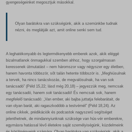
gyengeségeinket megosztjuk másokkal.
Olyan barátokra van szükségünk, akik a szemünkbe tudnak
nézni, és meglátják azt, amit online senki sem tud.
A leghatékonyabb és legtermékenyebb emberek azok, akik eléggé
bizalmatlanok önmagukkal szemben ahhoz, hogy szorgalmasan
keressenek útmutatást – nem háromszor vagy négyszer egy életben,
hanem havonta többször, sőt talán hetente többször is. „Meghiúsulnak
a tervek, ha nincs tanácskozás, de megvalósulnak, ha van sok
tanácsadó” (Péld 15,22; lásd még 20,18) – jegyezzük meg, nemcsak
egy tanácsadó, hanem
sok
tanácsadó! És nemcsak sok, hanem
megfelelő
tanácsadó: „Van ember, aki bajba juttatja felebarátait, de
van olyan barát, aki ragaszkodóbb a testvérnél” (Péld 18,24). Az
online cikkek, prédikációk és podcastok nagyszerű segítséget
jelenthetnek, de mindannyiunknak szüksége van hús-vér emberekre,
egymásra hatással lévő életekre saját személyiségünk, küzdelmeink
és körülményeink számára. Olyan barátokra van szükségünk, akik a