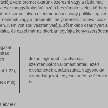
ációja van: örömöt akarunk szerezni vagy a fájdalmat
 Caesar meggyilkolásáról szóló beszámoló széles körben
tarkhosz semmi olyan ellentmondásos vagy politikailag ve
 hírnevének vagy a társadalmi helyzetének. Írásával csak
ben. Nem volt sok vesztenivalója, sőt inkább csak nyert a
oglalta, és ezzel már az ókorban egyfajta könyvszerződés
igazat
udtak
Jézus legkorábbi tanítványai
 és
szemtanúként vallomást tettek, ezért
elveszítették a státuszukat, vagyonukat,
el 1,22),
szabadságukat, egyesek még az életüke
is.
esek még
s érvnek