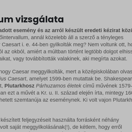
llum vizsgálata
adott esemény és az arról készült eredeti kézirat köz
őintervallum, annál közelebb áll a szerző a tényleges
aesart i. e. 44-ben gyilkolták meg? Nem voltunk ott, h
 az okból, amiért a múltban történt legtöbb dolgot elhis
ikat, vagy továbbították valakinek, aki megírta azokat.
 hogy Caesar meggyilkolták, mert a középiskolában olva
ius Caesart
, amelyet 1599-ben mutattak be. Shakespea
t,
Plutarkhosz
Párhuzamos életek
című művének 1579
n ezt a művét a Kr. u. II. század elején írta, mintegy 16
ehetett szemtanúja az eseménynek. Ki volt vajon Plutark
 készített feljegyzéseit használta forrásként néhány
olt saját meggyilkolásának(!), de kétlem, hogy erről