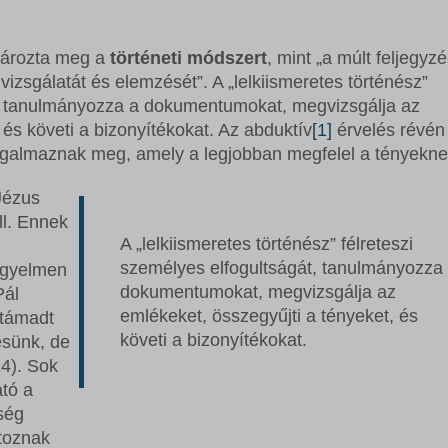
atározta meg a
történeti módszert
, mint „a múlt feljegyz
vizsgálatát és elemzését”. A „lelkiismeretes történész”
át, tanulmányozza a dokumentumokat, megvizsgálja az
 és követi a bizonyítékokat. Az abduktív
[1]
érvelés révén
ogalmaznak meg, amely a legjobban megfelel a tényekne
Jézus
ll. Ennek
A „lelkiismeretes történész” félreteszi
személyes elfogultságát, tanulmányozza
figyelmen
dokumentumokat, megvizsgálja az
Pál
emlékeket, összegyűjti a tényeket, és
 támadt
követi a bizonyítékokat.
ésünk, de
14). Sok
ató a
ség
rtoznak