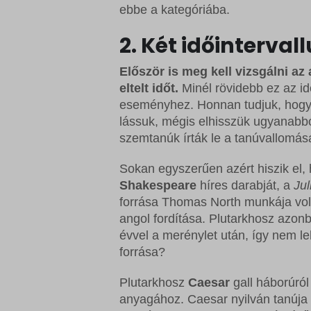
ebbe a kategóriába.
2. Két időinterva
Először is meg kell vizsgálni az 
eltelt időt.
Minél rövidebb ez az id
eseményhez. Honnan tudjuk, hogy C
lássuk, mégis elhisszük ugyanabból
szemtanúk írták le a tanúvallomása
Sokan egyszerűen azért hiszik el,
Shakespeare
híres darabját, a
Jul
forrása Thomas North munkája vol
angol fordítása. Plutarkhosz azonba
évvel a merénylet után, így nem l
forrása?
Plutarkhosz
Caesar
gall háborúról
anyagához. Caesar nyilván tanúja v