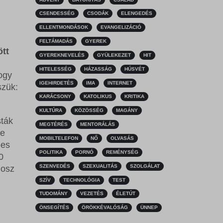
CSENDESSÉG
CSODÁK
ELENGEDÉS
ELLENTMONDÁSOK
EVANGELIZÁCIÓ
FELTÁMADÁS
GYEREK
ött
GYEREKNEVELÉS
GYÜLEKEZET
HIT
HITELESSÉG
HÁZASSÁG
HÚSVÉT
ogy
IGEHIRDETÉS
IMA
INTERNET
szük:
KARÁCSONY
KATOLIKUS
KRITIKA
KULTÚRA
KÖZÖSSÉG
MAGÁNY
sták
MEGTÉRÉS
MENTORÁLÁS
re
MOBILTELEFON
NŐ
OLVASÁS
-es
POLITIKA
PORNÓ
REMÉNYSÉG
0
SZENVEDÉS
SZEXUALITÁS
SZOLGÁLAT
hosz
SZÍV
TECHNOLÓGIA
TEST
TUDOMÁNY
VEZETÉS
ÉLETÚT
ÖNSEGÍTÉS
ÖRÖKKÉVALÓSÁG
ÜNNEP