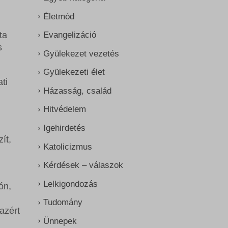
Életmód
Evangelizáció
ta
s
Gyülekezet vezetés
Gyülekezeti élet
ti
Házasság, család
Hitvédelem
Igehirdetés
ít,
Katolicizmus
Kérdések – válaszok
Lelkigondozás
ón,
Tudomány
azért
Ünnepek