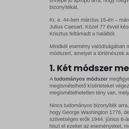
ünnepe jó apropó arra, hogy megvi
bizonyítékát.
Kr. e. 44-ben március 15-én – már
Julius Caesart. Közel 77 évvel kés
Krisztus feltámadt a halálból.
Mindkét esemény valódiságában me
módszert, amelyet a történészek a
1. Két módszer m
A
tudományos módszer
megfigyel
megismételhető kísérleteket vége
megismételhetetlen tény van, mely
Nincs tudományos bizonyíték arra, 
hogy George Washington 1776. dec
szövetséges erők 1944. június 6-
hiszi el ezeket az eseményeket, m