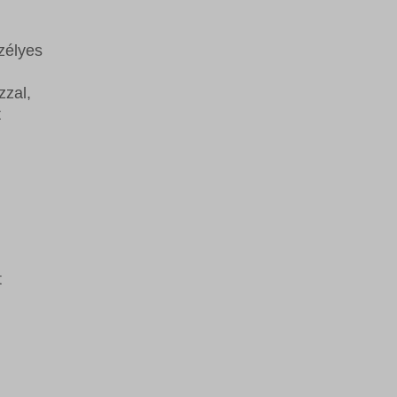
szélyes
zzal,
t
t