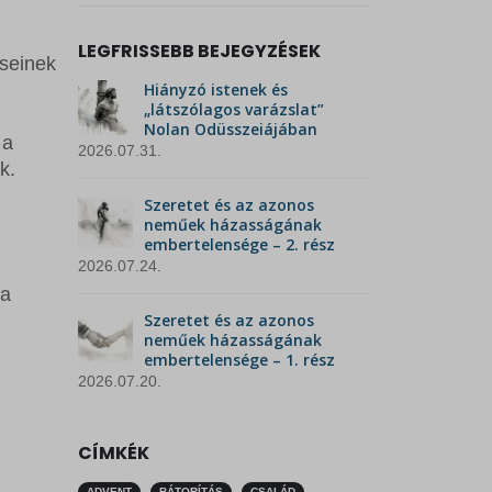
LEGFRISSEBB BEJEGYZÉSEK
éseinek
Hiányzó istenek és
„látszólagos varázslat”
Nolan Odüsszeiájában
 a
2026.07.31.
k.
Szeretet és az azonos
neműek házasságának
embertelensége – 2. rész
2026.07.24.
 a
Szeretet és az azonos
neműek házasságának
embertelensége – 1. rész
2026.07.20.
CÍMKÉK
ADVENT
BÁTORÍTÁS
CSALÁD