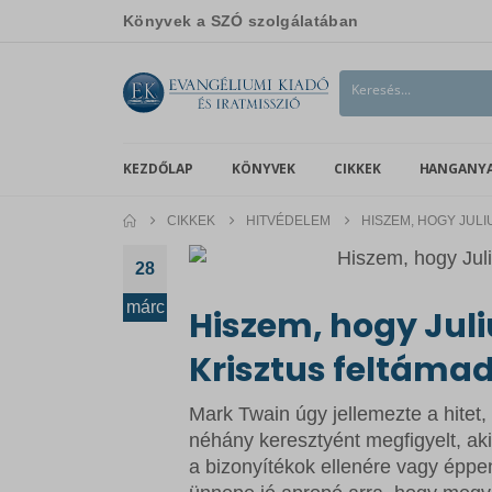
Könyvek a SZÓ szolgálatában
KEZDŐLAP
KÖNYVEK
CIKKEK
HANGANY
CIKKEK
HITVÉDELEM
HISZEM, HOGY JULI
28
márc
Hiszem, hogy Juli
Krisztus feltámad
Mark Twain úgy jellemezte a hitet, 
néhány keresztyént megfigyelt, a
a bizonyítékok ellenére vagy éppe