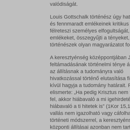
valódiságát.
Louis Gottschalk történész úgy h
és fennmaradt emlékeinek kritikus 
félreteszi személyes elfogultság
emlékeket, összegyűjti a tényeket,
történészek olyan magyarázatot f
A keresztyénség középpontjában 
feltámadásának történelmi ténye á
az állításnak a tudományra való
hivatkozással történő elutasítása 
kívül hagyja a tudomány határait. 
elismerte: „Ha pedig Krisztus nem
fel, akkor hiábavaló a mi igehirdet
hiábavaló a ti hitetek is” (1Kor 15,
vallás nem igazolható vagy cáfolh
történeti módszerrel, a keresztyén
központi állításai azonban nem ta