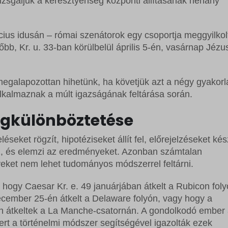
zsgáljuk a keresztyénség központi állításának néhány
cius idusán – római szenátorok egy csoportja meggyilkol
őbb, Kr. u. 33-ban körülbelül április 5-én, vasárnap Jézu
galapozottan hihetünk, ha követjük azt a négy gyakorla
lkalmaznak a múlt igazságának feltárása során.
egkülönböztetése
éseket rögzít, hipotéziseket állít fel, előrejelzéseket kész
z, és elemzi az eredményeket. Azonban számtalan
eket nem lehet tudományos módszerrel feltárni.
hogy Caesar Kr. e. 49 januárjában átkelt a Rubicon foly
ember 25-én átkelt a Delaware folyón, vagy hogy a
án átkeltek a La Manche-csatornán. A gondolkodó ember 
ert a történelmi módszer segítségével igazolták ezek