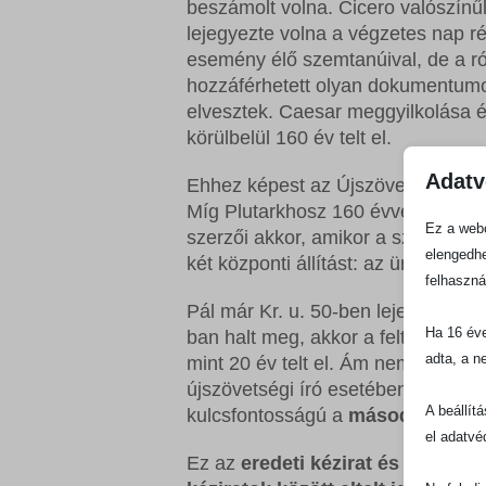
beszámolt volna. Cicero valószínű
lejegyezte volna a végzetes nap ré
esemény élő szemtanúival, de a r
hozzáférhetett olyan dokumentum
elvesztek. Caesar meggyilkolása é
körülbelül 160 év telt el.
Adatv
Ehhez képest az Újszövetséget a f
Míg Plutarkhosz 160 évvel Caesar 
Ez a webo
szerzői akkor, amikor a szemtanúk 
elengedhe
két központi állítást: az üres sírt 
felhaszná
Pál már Kr. u. 50-ben lejegyezte, h
Ha 16 éve
ban halt meg, akkor a feltámadás é
adta, a n
mint 20 év telt el. Ám nem rendelk
újszövetségi író esetében, ami az
A beállít
kulcsfontosságú a
második időin
el adatvé
Ez az
eredeti kézirat és a jelenle