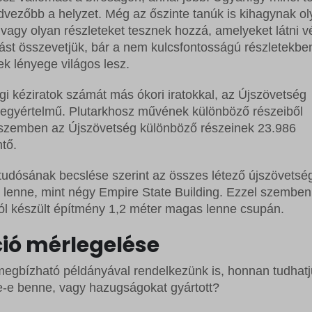
rrent
ss_logged_in_*
ftApplicationsTelemetryDeviceId
edvezőbb a helyzet. Még az őszinte tanúk is kihagynak o
rrent_add
 vagy olyan részleteket tesznek hozzá, amelyeket látni vé
ss_test_cookie
ftApplicationsTelemetryFirstLaunchTime
st összevetjük, bár a nem kulcsfontosságú részletekbe
st
g
ek lényege világos lesz.
rst_add
commerce_session_*
_c
gi kéziratok számát más ókori iratokkal, az Újszövetség
grations
ings-*
e egyértelmű. Plutarkhosz művének különböző részeiből
ssion
 szemben az Újszövetség különböző részeinek 23.986
ings-time-*
tő.
ata
udósának becslése szerint az összes létező újszövetség
b lenne, mint négy Empire State Building. Ezzel szemben
ól készült építmény 1,2 méter magas lenne csupán.
ció mérlegelése
gbízható példányával rendelkezünk is, honnan tudhatj
e-e benne, vagy hazugságokat gyártott?