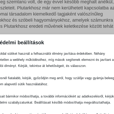
leg szemtanú volt, de egy évvel később meghalt anélkül
szleteit. Plutarkhosz már nem kerülhetett kapcsolatba a
ómai társadalom kiemelkedő tagjaként valószínűleg
okhoz és szóbeli hagyományokhoz, amelyek számunkra
s Plutarkhosz eredeti művének keletkezése között tehát
édelmi beállítások
eltámadás szemtanúi és az esemény közeli résztvevői ír
halála után írta meg beszámolóját, addig az Újszövetsé
ldal sütiket használ a felhasználói élmény javítása érdekében. Néhány
még életben voltak, tehát meg tudták erősíteni vagy cáf
tetlen a webhely működéséhez, míg mások segítenek elemezni és javítani a
és a feltámadt Krisztus megjelenését.
lói élményt. Kérjük, tekintse át lehetőségeit, és válasszon.
ogy Jézus feltámadt a halálból (Gal 1,1). Ha Jézus Kr. u
snél fiatalabb, kérjük, győződjön meg arról, hogy szülője vagy gyámja belee
s az arról szóló legkorábbi eredeti kézirat között keves
em alapvető sütik használatához.
ezünk eredeti kézirattal sem Plutarkhosz, sem bármelyik
 ókori történelemben megszokottnak számít. Ezért
ásait bármikor módosíthatja, a további információkért az adatkezelésről, kérjü
tervallum
.
delmi szabályzatunkat. Beállításait később módosíthatja megváltoztathatja.
g létező