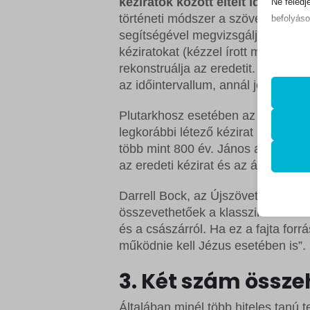
kéziratok között eltelt időt jelenti
Ne feledj
történeti módszer a szövegkritika
befolyáso
segítségével megvizsgálja a megl
kéziratokat (kézzel írott másolatok
Alapv
rekonstruálja az eredetit. Minél rö
Az ala
az időintervallum, annál jobb.
sütik 
Plutarkhosz esetében az eredeti ké
legkorábbi létező kézirat között elte
Statis
mhcook
több mint 800 év. János apostol e
A stat
az eredeti kézirat és az általa írt 
lehető
PHPSE
látoga
Darrell Bock, az Újszövetség tudós
store_n
összevethetőek a klasszikusokkal
wlfmc_
Egyéb
és a császárról. Ha ez a fajta fo
_ga
Ez a k
woocom
működnie kell Jézus esetében is”.
tartoz
_ga_*
woocom
3. Két szám össz
rs6_ove
woocom
Általában minél több hiteles tanú 