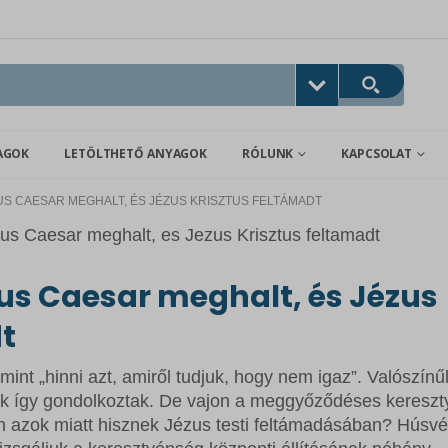
AGOK
LETÖLTHETŐ ANYAGOK
RÓLUNK
KAPCSOLAT
US CAESAR MEGHALT, ÉS JÉZUS KRISZTUS FELTÁMADT
us Caesar meghalt, és Jézus
t
mint „hinni azt, amiről tudjuk, hogy nem igaz”. Valószínű
kik így gondolkoztak. De vajon a meggyőződéses keresz
n azok miatt hisznek Jézus testi feltámadásában? Húsvé