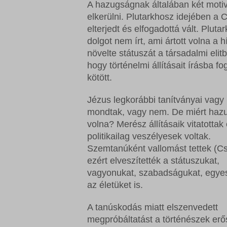
A hazugságnak általában két motiv
elkerülni. Plutarkhosz idejében a
elterjedt és elfogadottá vált. Plu
dolgot nem írt, ami ártott volna a
növelte státuszát a társadalmi elit
hogy történelmi állításait írásba f
kötött.
Jézus legkorábbi tanítványai vagy 
mondtak, vagy nem. De miért haz
volna? Merész állításaik vitatottak
politikailag veszélyesek voltak.
Szemtanúként vallomást tettek (Cs
ezért elveszítették a státuszukat,
vagyonukat, szabadságukat, egy
az életüket is.
A tanúskodás miatt elszenvedett
megpróbáltatást a történészek erő