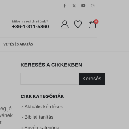
Miben segíthetünk?
0
+36-1-311-5860
VETÉS ÉS ARATÁS
KERESÉS A CIKKEKBEN
Keresés
CIKK KATEGÓRIÁK
Aktuális kérdések
leg jó
tyének
Bibliai tanítás
t
Egyéb kategória