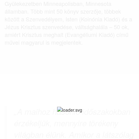
Gyülekezetben Minneapolisban, Minnesota
államban. Több mint 50 könyv szerzője, többek
között a Szenvedélyem, Isten (Koinónia Kiadó) és a
Jézus Krisztus szenvedése, váltsághalála – 50 ok,
amiért Krisztus meghalt (Evangéliumi Kiadó) című
művei magyarul is megjelentek.
„A maihoz hasonló időszakokban
érzékeljük, mennyire törékeny
világban élünk. Amikor a látszólag