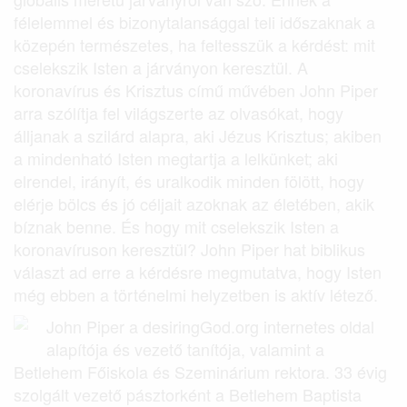
félelemmel és bizonytalansággal teli időszaknak a
közepén természetes, ha feltesszük a kérdést: mit
cselekszik Isten a járványon keresztül. A
koronavírus és Krisztus című művében John Piper
arra szólítja fel világszerte az olvasókat, hogy
álljanak a szilárd alapra, aki Jézus Krisztus; akiben
a mindenható Isten megtartja a lelkünket; aki
elrendel, irányít, és uralkodik minden fölött, hogy
elérje bölcs és jó céljait azoknak az életében, akik
bíznak benne. És hogy mit cselekszik Isten a
koronavíruson keresztül? John Piper hat biblikus
választ ad erre a kérdésre megmutatva, hogy Isten
még ebben a történelmi helyzetben is aktív létező.
John Piper a desiringGod.org internetes oldal
alapítója és vezető tanítója, valamint a
Betlehem Főiskola és Szeminárium rektora. 33 évig
szolgált vezető pásztorként a Betlehem Baptista