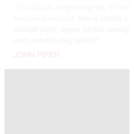
erős alapok megremegnek, fel kell
tennünk a kérdést:
Van-e Szikla a
lábunk alatt, olyan Szikla, amely
nem rendül meg soha?
”
JOHN PIPER