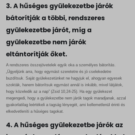
3. A hűséges gyülekezetbe járók
bátorítják a többi, rendszeres
gyülekezetbe járót, míg a
gyülekezetbe nem járók
eltántorítják őket.
A rendszeres összejövetelek egyik oka a személyes bátorítás.
„Ügyeljünk arra, hogy egymást szeretetre és jó cselekedetre
buzdítsuk. Saját gyülekezetünket ne hagyjuk el, ahogyan egyesek
szokták, hanem bátorítsuk egymást annál is inkább, mivel látjátok,
hogy közeledik az a nap” (Zsid 10,24-25). Ha egy gyülekezet
megengedi, hogy a gyülekezetbe nem járók tagok maradjanak, azzal
gyakorlatilag leértékeli a tagság lényegét, ami kellemetlenül érinti és
elkedvetleníti a hűséges tagokat.
4. A hűséges gyülekezetbe járók az