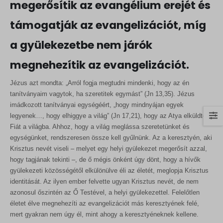
megerősítik az evangélium erejét és
támogatják az evangelizációt, míg
a gyülekezetbe nem járók
megnehezítik az evangelizációt.
Jézus azt mondta: „Arról fogja megtudni mindenki, hogy az én
tanítványaim vagytok, ha szeretitek egymást” (Jn 13,35). Jézus
imádkozott tanítványai egységéért, „hogy mindnyájan egyek
legyenek…, hogy elhiggye a világ” (Jn 17,21), hogy az Atya elküldte a
Fiát a világba. Ahhoz, hogy a világ meglássa szeretetünket és
egységünket, rendszeresen össze kell gyűlnünk. Az a keresztyén, aki
Krisztus nevét viseli – melyet egy helyi gyülekezet megerősít azzal,
hogy tagjának tekinti –, de ő mégis önként úgy dönt, hogy a hívők
gyülekezeti közösségétől elkülönülve éli az életét, meglopja Krisztus
identitását. Az ilyen ember felvette ugyan Krisztus nevét, de nem
azonosul őszintén az Ő Testével, a helyi gyülekezettel. Felelőtlen
életet élve megnehezíti az evangelizációt más keresztyének felé,
mert gyakran nem úgy él, mint ahogy a keresztyéneknek kellene.