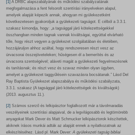
[1]
A DRBC alapszabályának és működési szabályzatának
megfogalmazása a fent felsorolt szentírási irányelveken alapul,
amelyek alapját képezik annak, ahogyan mi gyülekezetként
következetesen gyakoroljuk a gyülekezeti tagságot. E célból a 3.3.1.
szakasz kimondja, hogy: „a tagsággal járó kötelezettségekkel
összhangban minden tagnak vannak kiváltságai, egyúttal elvárható
tőle, hogy részt vegyen a gyülekezet szolgálatában és életében,
hozzájáruljon ahhoz azáltal, hogy rendszeresen részt vesz az
úrvacsorai összejöveteleken; hűségesen él a bemerítés és az
úrvacsora szentségével; aláveti magát a gyülekezeti fegyelmezésnek
és tanításnak; és részt vesz és szavaz minden olyan ügyben,
amelyet a gyülekezet taggyűlésein szavazásra bocsátanak.” Lásd Del
Ray Baptista Gyülekezet alapszabálya és működési szabályzata,
3.3.1. szakasz (A tagsággal járó kötelezettségek és kiváltságok)
(2013. augusztus 11.).
[2]
Számos szerző és lelkipásztor foglalkozott már a távolmaradás
veszélyeinek szentírási alapjaival, de a legvilágosabb és legtömörebb
anyagokat Mark Dever és Matt Schmucker lelkipásztorok készítettek,
akiknek írásos munkái adták az alapját ennek a nyilatkozatnak az
elkészítéséhez. Lásd pl. Mark Dever:
A gyülekezeti tagság bibliai