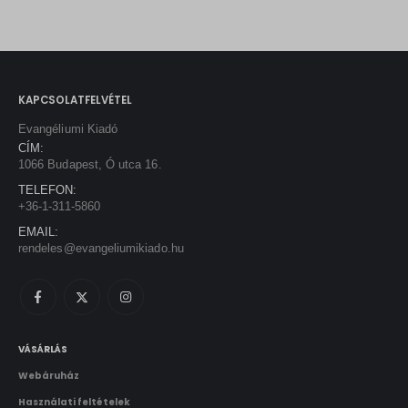
KAPCSOLATFELVÉTEL
Evangéliumi Kiadó
CÍM:
1066 Budapest, Ó utca 16.
TELEFON:
+36-1-311-5860
EMAIL:
rendeles@evangeliumikiado.hu
VÁSÁRLÁS
Webáruház