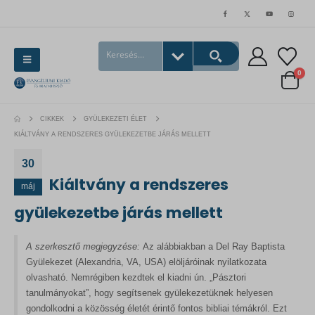
0
CIKKEK
GYÜLEKEZETI ÉLET
KIÁLTVÁNY A RENDSZERES GYÜLEKEZETBE JÁRÁS MELLETT
30
Kiáltvány a rendszeres
máj
gyülekezetbe járás mellett
A szerkesztő megjegyzése:
Az alábbiakban a Del Ray Baptista
Gyülekezet (Alexandria, VA, USA) elöljáróinak nyilatkozata
olvasható. Nemrégiben kezdtek el kiadni ún. „Pásztori
tanulmányokat”, hogy segítsenek gyülekezetüknek helyesen
gondolkodni a közösség életét érintő fontos bibliai témákról. Ezt