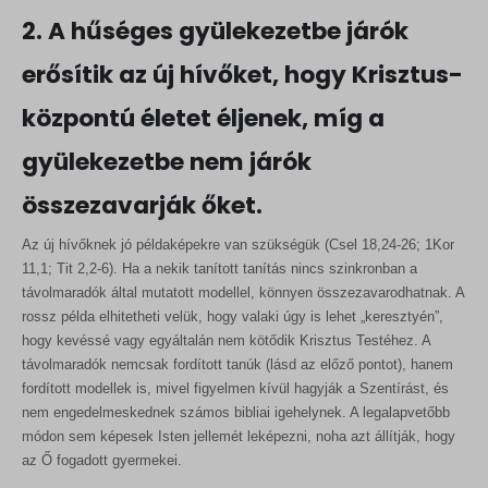
2. A hűséges gyülekezetbe járók
erősítik az új hívőket, hogy Krisztus-
központú életet éljenek, míg a
gyülekezetbe nem járók
összezavarják őket.
Az új hívőknek jó példaképekre van szükségük (Csel 18,24-26; 1Kor
11,1; Tit 2,2-6). Ha a nekik tanított tanítás nincs szinkronban a
távolmaradók által mutatott modellel, könnyen összezavarodhatnak. A
rossz példa elhitetheti velük, hogy valaki úgy is lehet „keresztyén”,
hogy kevéssé vagy egyáltalán nem kötődik Krisztus Testéhez. A
távolmaradók nemcsak fordított tanúk (lásd az előző pontot), hanem
fordított modellek is, mivel figyelmen kívül hagyják a Szentírást, és
nem engedelmeskednek számos bibliai igehelynek. A legalapvetőbb
módon sem képesek Isten jellemét leképezni, noha azt állítják, hogy
az Ő fogadott gyermekei.