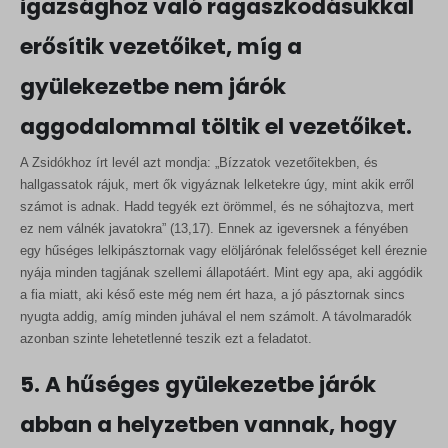
igazsághoz való ragaszkodásukkal
erősítik vezetőiket, míg a
gyülekezetbe nem járók
aggodalommal töltik el vezetőiket.
A Zsidókhoz írt levél azt mondja: „Bízzatok vezetőitekben, és
hallgassatok rájuk, mert ők vigyáznak lelketekre úgy, mint akik erről
számot is adnak. Hadd tegyék ezt örömmel, és ne sóhajtozva, mert
ez nem válnék javatokra” (13,17). Ennek az igeversnek a fényében
egy hűséges lelkipásztornak vagy elöljárónak felelősséget kell éreznie
nyája minden tagjának szellemi állapotáért. Mint egy apa, aki aggódik
a fia miatt, aki késő este még nem ért haza, a jó pásztornak sincs
nyugta addig, amíg minden juhával el nem számolt. A távolmaradók
azonban szinte lehetetlenné teszik ezt a feladatot.
5. A hűséges gyülekezetbe járók
abban a helyzetben vannak, hogy