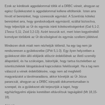
wp_lang
MicrosoftApplicationsTelemetryFirstLaunchTime
sbjs_first
Ezek az kérdések aggodalommal töltik el a DRBC véneit, ahogyan az
wp_woocommerce_session_*
redux_*
egész Gyülekezetet is aggodalommal kellene eltölteniük. Isten arra
sbjs_first_add
wp-settings-*
hívott el bennünket, hogy szeressük egymást. A Szentírás kötelez
ssm_au_c
sbjs_migrations
bennünket arra, hogy gondoskodjunk egymásról, ezáltal biztosítva,
wp-settings-time-*
wp-*
hogy teljesítjük az Úr és egymás iránti kötelezettségeinket (Gal 6,1-2;
sbjs_session
1Tessz 5,11; Zsid 3,2-13). Azért tesszük ezt, mert Isten kegyelméből
sbjs_udata
komolyan törődünk az Úr dicsőségével és egymás szellemi jólétével.
tk_ai
Mindezen okok miatt nem nézhetjük tétlenül, ha egy tag nem jár
rendszeresen a gyülekezetbe (1Pét 5,1-3). Egy ilyen helyzetben a
gyülekezet élén álló elöljárók először érdeklődnek az illető személy
állapotáról, és ha szükséges, bátorítják, hogy tartsa tiszteletben az
istentiszteletek látogatásával kapcsolatos felelősségét. Ha a tag nem
válaszol a vének érdeklődésére, vagy nem ad megfelelő
magyarázatot a távolmaradásra, akkor követjük az Úr Jézus
parancsát, ahogyan az a DRBC irányadó dokumentumaiban is
szerepel, és a gyülekezet elé terjesztjük a tagot, hogy
egyházfegyelmi eljárás keretében eltávolítsuk tagságából (Mt 18,15-
18).