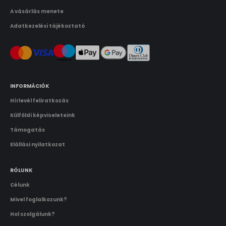
Használati feltételek
A vásárlás menete
Adatkezelési tájékoztató
INFORMÁCIÓK
Hírlevél feliratkozás
Külföldi képviseleteink
Támogatás
Elállási nyilatkozat
RÓLUNK
Célunk
Mivel foglalkozunk?
Hol szolgálunk?