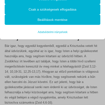
Alapvető
Az alapvető sütik és szolgáltatások biztosítják az oldal megfelelő
segítséget kapnak, hogy
Csak a szükségesek elfogadása
működéséhez. Ezek a sütik és szolgáltatások a GDPR szerint nem
kitartsanak a hitben, míg a
igénylik a felhasználó hozzájárulását.
Beállítások mentése
Részletek megjelenítése
gyülekezetbe nem járók – ennek
Statisztikai
Adatvédelmi irányelvek
hiányában – lelküket veszélyeztetik.
mhcookie
A statisztikai sütik és szolgáltatások felhasználási információkat
gyűjtenek, amelyek lehetővé teszik számunkra, hogy betekintést
PHPSESSID
Bár igaz, hogy egyedül kegyelemből, egyedül a Krisztusba vetett hit
nyerjünk abba, hogyan lépnek kapcsolatba látogatóink a
által üdvözülünk, egyúttal az is igaz, hogy Isten a helyi gyülekezetet
store_notice*
weboldalunkkal.
használja arra, hogy segítsen kitartani az üdvözítő hitben. A
Részletek megjelenítése
wlfmc_session_282a07b02e3ebaca0e6c6db58fe7bf11
Zsidókhoz írt levélben azt találjuk, hogy Isten a többi hívő szellemi
Egyéb szolgáltatások
megerősítésén keresztül óv meg minket a hitehagyástól (Zsid 3,12-
woocommerce_cart_hash
_ga
Ez a kategória minden olyan sütit, domaint és szolgáltatást
14; 10,19-31, 12,25-13,17). Ahogyan az előző pontokban is világossá
woocommerce_items_in_cart
magában foglal, amelyek nem tartoznak a megadott kategóriákba,
vált, szükségünk van más hívőkre, hogy segítsenek nekünk a bűn
_ga_*
vagy amelyeket nem kategorizáltak.
ellen harcolni és Jézust követni. Ez azt jelenti, hogy bár a
woocommerce_recently_viewed
rs6_overview_pagination
gyülekezetbe járással senki nem érdemli ki az üdvösséget, de Isten
Részletek megjelenítése
wordpress_logged_in_*
felhasználja a helyi közösséget arra, hogy segítsen kitartani a hitben
sbjs_current
és végül belépni a végső nyugalomba, amely Krisztusban lett
wordpress_test_cookie
MicrosoftApplicationsTelemetryDeviceId
sbjs_current_add
biztosítva számunkra (Zsid 4,6-16).