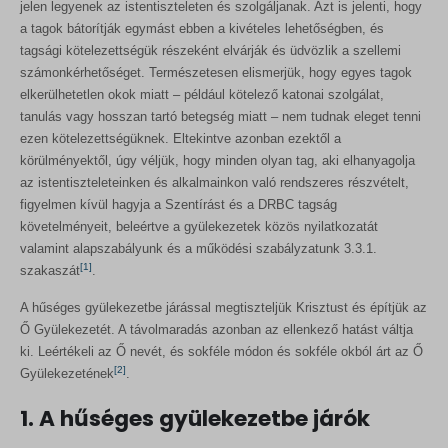
jelen legyenek az istentiszteleten és szolgáljanak. Azt is jelenti, hogy
a tagok bátorítják egymást ebben a kivételes lehetőségben, és
tagsági kötelezettségük részeként elvárják és üdvözlik a szellemi
számonkérhetőséget. Természetesen elismerjük, hogy egyes tagok
elkerülhetetlen okok miatt – például kötelező katonai szolgálat,
tanulás vagy hosszan tartó betegség miatt – nem tudnak eleget tenni
ezen kötelezettségüknek. Eltekintve azonban ezektől a
körülményektől, úgy véljük, hogy minden olyan tag, aki elhanyagolja
az istentiszteleteinken és alkalmainkon való rendszeres részvételt,
figyelmen kívül hagyja a Szentírást és a DRBC tagság
követelményeit, beleértve a gyülekezetek közös nyilatkozatát
valamint alapszabályunk és a működési szabályzatunk 3.3.1.
[1]
szakaszát
.
A hűséges gyülekezetbe járással megtiszteljük Krisztust és építjük az
Ő Gyülekezetét. A távolmaradás azonban az ellenkező hatást váltja
ki. Leértékeli az Ő nevét, és sokféle módon és sokféle okból árt az Ő
[2]
Gyülekezetének
.
1. A hűséges gyülekezetbe járók