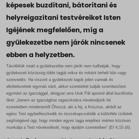
képesek buzdítani, bátorítani és
helyreigazítani testvéreiket Isten
Igéjének megfelelően, míg a
gyülekezetbe nem járók nincsenek
ebben a helyzetben.
Távollétük miatt a gyülekezetbe nem járók nem tudhatják, hogy
gyülekezeti közösség többi tagját mikor és miként terheli bűn vagy
szenvedés. Ha viszont a gyülekezeti tagok jelen vannak és
elkötelezettek egymás iránt, akkor szeretettel tudják szembesíteni
egymást az igazsággal, ahogyan arra Uruk Pál apostol által buzdította
őket: „hanem az igazsághoz ragaszkodva növekedjünk fel
szeretetben mindenestől Őhozzá, aki a fej, a Krisztus, akiből az
egész Test egybeilleszkedik és összekapcsolódik a különféle ízületek
segítségével úgy, hogy minden egyes tagja erejéhez mérten közösen
munkálja a Test növekedését, hogy épüljön szeretetben” (Ef 4,15-16).