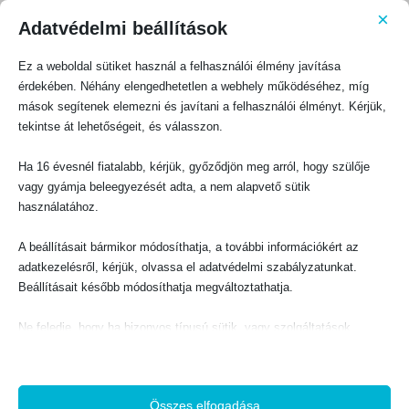
6. A hűséges gyülekezetbe járók
×
Adatvédelmi beállítások
folyamatosan növekedni fognak
Ez a weboldal sütiket használ a felhasználói élmény javítása
üdvösségük szempontjából, míg a
érdekében. Néhány elengedhetetlen a webhely működéséhez, míg
mások segítenek elemezni és javítani a felhasználói élményt. Kérjük,
gyülekezetbe nem járók nem
tekintse át lehetőségeit, és válasszon.
fognak.
Ha 16 évesnél fiatalabb, kérjük, győződjön meg arról, hogy szülője
„…mint újszülött csecsemők a hamisítatlan lelki tejet kívánjátok, hogy
vagy gyámja beleegyezését adta, a nem alapvető sütik
azon növekedjetek az üdvösségre” (1Pét 2,2). Isten bizonyos
használatához.
eszközöket jelölt ki, amelyek segítségével a keresztyének
növekedhetnek hitükben, ezért ezen eszközök figyelmen kívül
A beállításait bármikor módosíthatja, a további információkért az
hagyása elfojtja a szellemi egészséget és növekedést. Prédikációt
adatkezelésről, kérjük, olvassa el adatvédelmi szabályzatunkat.
hallgatni Isten Igéjéről, közösen énekelni Isten Igéjéről az
Beállításait később módosíthatja megváltoztathatja.
istentiszteleten és szolgálni Krisztus Testének Isten Igéje szerint
csak néhány példa azokra a kegyelmi ajándékokra, melyek
Ne feledje, hogy ha bizonyos típusú sütik, vagy szolgáltatások
megszentelődésünkre adattak. Ezek elsősorban azok számára állnak
letiltása mellett dönt, az befolyásolhatja a webhely által nyújtott
rendelkezésre, akik hűségesen összegyűlnek a gyülekezetben.
élményét és az általunk kínált szolgáltatásokat.
7. A hűséges gyülekezetbe járók
Összes elfogadása