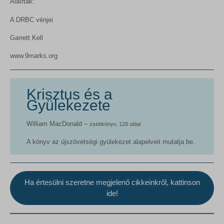
Aláírták:
A DRBC vénjei
Garrett Kell
www.9marks.org
Krisztus és a
Gyülekezete
William MacDonald –
zsebkönyv, 128 oldal
A könyv az újszövetségi gyülekezet alapelveit mutatja be.
Ha értesülni szeretne megjelenő cikkeinkről, kattinson
ide!