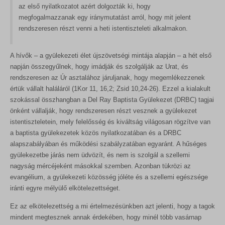
az első nyilatkozatot azért dolgozták ki, hogy
megfogalmazzanak egy iránymutatást arról, hogy mit jelent
rendszeresen részt venni a heti istentiszteleti alkalmakon.
A hívők – a gyülekezeti élet újszövetségi mintája alapján – a hét első
napján összegyűlnek, hogy imádják és szolgálják az Urat, és
rendszeresen az Úr asztalához járuljanak, hogy megemlékezzenek
értük vállalt haláláról (1Kor 11, 16,2; Zsid 10,24-26). Ezzel a kialakult
szokással összhangban a Del Ray Baptista Gyülekezet (DRBC) tagjai
önként vállalják, hogy rendszeresen részt vesznek a gyülekezet
istentiszteletein, mely felelősség és kiváltság világosan rögzítve van
a baptista gyülekezetek közös nyilatkozatában és a DRBC
alapszabályában és működési szabályzatában egyaránt. A hűséges
gyülekezetbe járás nem üdvözít, és nem is szolgál a szellemi
nagyság mércéjeként másokkal szemben. Azonban tükrözi az
evangélium, a gyülekezeti közösség jóléte és a szellemi egészsége
iránti egyre mélyülő elkötelezettséget.
Ez az elkötelezettség a mi értelmezésünkben azt jelenti, hogy a tagok
mindent megtesznek annak érdekében, hogy minél több vasárnap