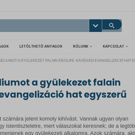
AGOK
LETÖLTHETŐ ANYAGOK
RÓLUNK
KAPCSOLAT
NGÉLIUMOT A GYÜLEKEZET FALAIN KÍVÜLRE: KÁVÉHÁZI EVANGELIZÁCIÓ HAT
liumot a gyülekezet falain
 evangelizáció hat egyszerű
 számára jelent komoly kihívást. Vannak ugyan olyan
y istentiszteletre, mert válaszokat keresnek; de a legtö
menjenek egy gyülekezeti alkalomra. Azok számára, aki