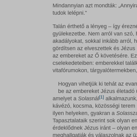
Mindannyian azt mondták: „Annyira
tudok lelépni.”
Talán érthető a lényeg – így érezn
gyülekezetbe. Nem arról van szó, 
akadályokat, sokkal inkább arról,
gördítsen az elveszettek és Jézus
az embereket az Ő követésére. Ez
cselekedeteiben: emberekkel talál
vitafórumokon, tárgyalótermekben
Hogyan vihetjük ki tehát az evan
be az embereket Jézus életadó ü
[1]
amelyet a
Solas
nál
alkalmazunk, 
kávézó, kocsma, közösségi terem i
ilyen helyeken, gyakran a
Solas
sz
Tapasztalataik szerint sok olyan 
érdeklődnek Jézus iránt – olyan em
meghallgatják és válaszolnak az ü