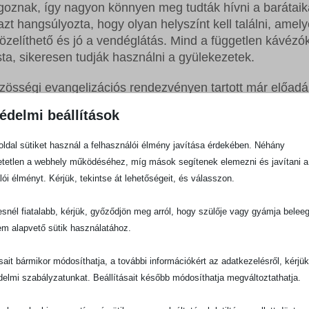
goznak, így nagyon könnyen meg tudták hívni a barátaik
zt hangsúlyozta, hogy olyan helyszínt kell találni, amely
elíthető és jó a vendéglátás. Mind a független kávézók
ta, sikeresen tudják használni a gyülekezetek.
zösségi evangelizációs rendezvényen tartott már előadá
angélistaként beszélt, jó étel és ital volt (a vendéglátá
édelmi beállítások
a barátokat egy étkezésre, kávéra és süteményre stb.),
egy jól ismert helyszínen – így olyan helyre lehet elhívni
ldal sütiket használ a felhasználói élmény javítása érdekében. Néhány
tetlen a webhely működéséhez, míg mások segítenek elemezni és javítani a
lói élményt. Kérjük, tekintse át lehetőségeit, és válasszon.
felvenni a kapcsolatot a
nnel.
snél fiatalabb, kérjük, győződjön meg arról, hogy szülője vagy gyámja belee
em alapvető sütik használatához.
lőször, elvégre sokan gyanakvóak minden gyülekezettel
a keresztyének joggal tartanak attól, hogy esetleg elkül
ásait bármikor módosíthatja, a további információkért az adatkezelésről, kérjü
utatja, hogy a gyakorlatban a legtöbb helyszín örömmel 
delmi szabályzatunkat. Beállításait később módosíthatja megváltoztathatja.
amely hajlandó fizetni a szolgáltatásaiért egy estére va