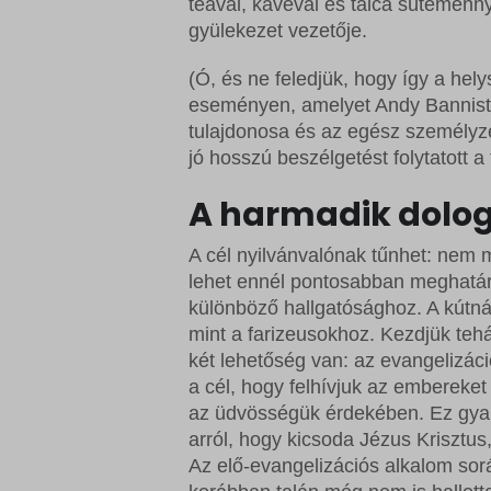
teával, kávéval és tálca süteménn
sbjs_cu
wordpre
Microso
gyülekezet vezetője.
sbjs_cu
wordpre
Microso
(Ó, és ne feledjük, hogy így a hel
sbjs_fir
wp_lan
redux_*
eseményen, amelyet Andy Bannister
sbjs_fi
wp_woo
ssm_au
tulajdonosa és az egész személyzet
jó hosszú beszélgetést folytatott a
sbjs_mi
wp-sett
wp-*
sbjs_se
A harmadik dolog:
wp-sett
sbjs_ud
A cél nyilvánvalónak tűnhet: nem 
tk_ai
lehet ennél pontosabban meghatáro
különböző hallgatósághoz. A kútn
mint a farizeusokhoz. Kezdjük teh
két lehetőség van: az evangelizác
a cél, hogy felhívjuk az embereket
az üdvösségük érdekében. Ez gyakr
arról, hogy kicsoda Jézus Krisztus
Az elő-evangelizációs alkalom so