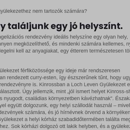
 gyülekezethez nem tartozók számára?
y találjunk egy jó helyszínt.
ngelizációs rendezvény ideális helyszíne egy olyan hely,
önnyen megközelíthető, és mindenki számára kellemes, 
rlegelni kell az anyagiakat, egy étterem természetesen t
yülekezet férfiközössége egy ideje már rendszeresen
ában rendezett curry-esten, így észszerűnek tűnt, hogy u
grendezvényre is. Kinrossban a Loch Leven Gyülekezet 
lasztott. Úgy jellemzik, mint „jól ismert helyet Kinross-s
és nyugodt, családias környezetben kávézhatnak”. Észa
el együtt dolgozunk, egy helyi szállodát használ – mivel
dezvények számára, és jó hírnévnek örvend a környéken
 Gyülekezet a helyi kórház szabadidőtermében találta me
hez. Sok kórházi dolgozó ott lakik helyben, és a gyüleke