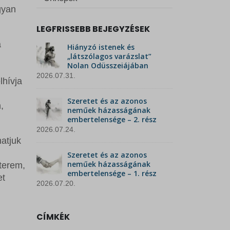
gyan
LEGFRISSEBB BEJEGYZÉSEK
a
Hiányzó istenek és
„látszólagos varázslat”
Nolan Odüsszeiájában
2026.07.31.
lhívja
Szeretet és az azonos
,
neműek házasságának
embertelensége – 2. rész
2026.07.24.
hatjuk
Szeretet és az azonos
neműek házasságának
tterem,
embertelensége – 1. rész
et
2026.07.20.
CÍMKÉK