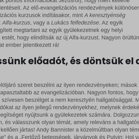
k pontos információkat Jézusról), hogy miért kellene
elentéseit. Az elő-evangelizációs rendezvények különöse
zációs kurzusok indításakor, mint
A keresztyénség
z
Alfa-kurzus
, vagy a
Lukács felfedezése
. Az egyik
ített megtartani az egyik gyülekezetnek egy helyi
 estét, hogy elindítsák az új Alfa-kurzust. Nagyon örültün
t ember jelentkezett rá!
sünk előadót, és döntsük el 
elöljáró szeret beszélni az ilyen rendezvényeken; mások
tapasztaltabb az evangelizációban. Nagyon fontos, hogy
s szívesen beszélget a nem keresztyén hallgatósággal. M
őadókat az ilyen jellegű rendezvényekhez, melynek érdek
segítséget nyújtsunk a gyülekezetek számára. Dolgozzu
en, és válasszunk olyan témát, amely releváns a hallgató
kellően jártas! Andy Bannister a közelmúltban olyan tém
se” és a „Fertőző betegségek, járványok és Putyin: Hol 