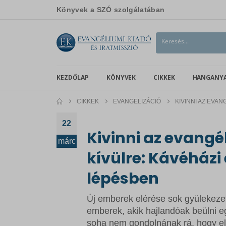
Könyvek a SZÓ szolgálatában
KEZDŐLAP
KÖNYVEK
CIKKEK
HANGANY
CIKKEK
EVANGELIZÁCIÓ
KIVINNI AZ EVA
22
Kivinni az evangé
márc
kívülre: Kávéházi
lépésben
Új emberek elérése sok gyülekezet
emberek, akik hajlandóak beülni eg
soha nem gondolnának rá, hogy el