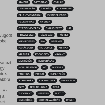
ADVENT
BÁTORÍTÁS
CSALÁD
CSENDESSÉG
CSODÁK
ELENGEDÉS
ELLENTMONDÁSOK
EVANGELIZÁCIÓ
FELTÁMADÁS
GYEREK
GYEREKNEVELÉS
GYÜLEKEZET
HIT
nyugodt
HITELESSÉG
HÁZASSÁG
HÚSVÉT
öbbe
IGEHIRDETÉS
IMA
INTERNET
KARÁCSONY
KATOLIKUS
KRITIKA
KULTÚRA
KÖZÖSSÉG
MAGÁNY
MEGTÉRÉS
MENTORÁLÁS
gyanezt
egy
MOBILTELEFON
NŐ
OLVASÁS
hire-
POLITIKA
PORNÓ
REMÉNYSÉG
kabbra
SZENVEDÉS
SZEXUALITÁS
SZOLGÁLAT
SZÍV
TECHNOLÓGIA
TEST
. Az
TUDOMÁNY
VEZETÉS
ÉLETÚT
g a
ÖNSEGÍTÉS
ÖRÖKKÉVALÓSÁG
ÜNNEP
zet