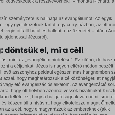
yel kedveskedtek a résztvevőknek!” – mondta Richard, a
rrent
ss_logged_in_*
ftApplicationsTelemetryDeviceId
rrent_add
ss_test_cookie
ftApplicationsTelemetryFirstLaunchTime
yszín személyzete is hallhatja az evangéliumot! Az egyik
st
g
 egy gyülekezetnek tartott egy curry-házban, az étter
rst_add
commerce_session_*
_c
 végig ott állt hátul és hallgatta az üzenetet – utána A
 tulajdonossal Jézusról).
grations
ings-*
ssion
 döntsük el, mi a cél!
ings-time-*
ata
más, mint az „evangélium hirdetése”. Ez kitűnő, de hasz
zni a céljainkat. Jézus is nagyon eltérő módon beszélt 
ál lévő asszonyhoz például egészen más hangnemben sz
át azzal, hogy meghatározzuk a célközönséget! Itt nagyj
ió vagy elő-evangelizációs alkalom. Az evangelizáció so
 arra, hogy ott helyben azonnal vessék bizalmukat Krisz
an feltételezi, hogy a hallgatóságnak van némi ismere
, és készen áll a hívásra, hogy elkötelezze magát Őmelle
rán az a cél, hogy elmagyarázzuk az embereknek (akik