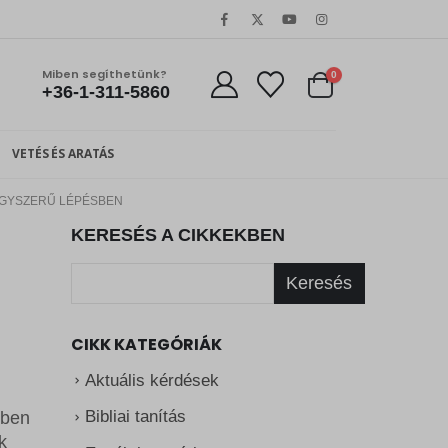
Miben segíthetünk?
0
+36-1-311-5860
VETÉS ÉS ARATÁS
 EGYSZERŰ LÉPÉSBEN
KERESÉS A CIKKEKBEN
Keresés
CIKK KATEGÓRIÁK
Aktuális kérdések
Bibliai tanítás
bben
k