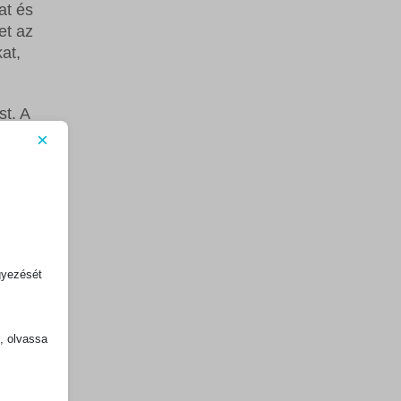
at és
et az
at,
st. A
s
×
 a
gyezését
dik
k, olvassa
fogad
gy