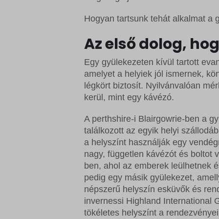
Hogyan tartsunk tehát alkalmat a
Az első dolog, hog
Egy gyülekezeten kívül tartott eva
amelyet a helyiek jól ismernek, k
légkört biztosít. Nyilvánvalóan mé
kerül, mint egy kávézó.
A perthshire-i Blairgowrie-ben a g
találkozott az egyik helyi szállod
a helyszínt használják egy vendé
nagy, független kávézót és boltot vá
ben, ahol az emberek leülhetnek 
pedig egy másik gyülekezet, amelly
népszerű helyszín esküvők és ren
invernessi Highland International
tökéletes helyszínt a rendezvényei