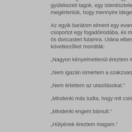
gyülekezeti tagok, egy istentiszte
megérteniük, hogy mennyire idegen
Az egyik barátom elment egy evang
csoportot egy fogadóirodába, és 
ös doncasteri futamra. Utána elbes
következőket mondták:
„Nagyon kényelmetlenül éreztem
„Nem igazán ismertem a szakzsargo
„Nem értettem az utasításokat.”
„Mindenki más tudta, hogy mit csin
„Mindenki engem bámult.”
„Hülyének éreztem magam.”