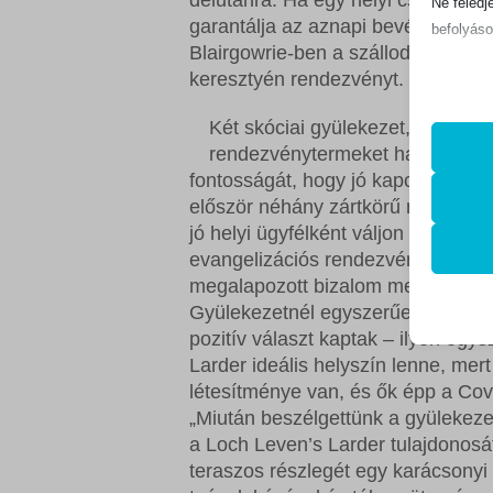
délutánra. Ha egy helyi csoport, 
Ne feledj
garantálja az aznapi bevételt, mivel
befolyáso
Blairgowrie-ben a szálloda tulajd
keresztyén rendezvényt.
Alapv
Az ala
Két skóciai gyülekezet, melyekk
sütik 
rendezvénytermeket használtak 
fontosságát, hogy jó kapcsolatot k
először néhány zártkörű rendezvén
Statis
jó helyi ügyfélként váljon ismertté
mhcook
A stat
evangelizációs rendezvényre haszn
lehető
PHPSE
megalapozott bizalom megnyitja az 
látoga
Gyülekezetnél egyszerűen küldtek
store_n
pozitív választ kaptak – ilyen egy
wlfmc_
Egyéb
Larder ideális helyszín lenne, me
_ga
Ez a k
woocom
létesítménye van, és ők épp a Covi
tartoz
„Miután beszélgettünk a gyülekeze
_ga_*
woocom
a Loch Leven’s Larder tulajdonos
rs6_ove
woocom
teraszos részlegét egy karácsony