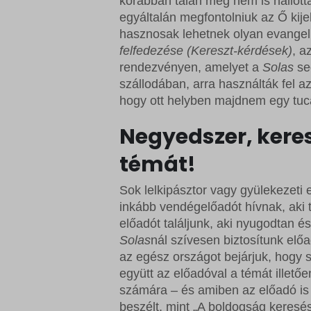
korábban talán még nem is hallotta
egyáltalán megfontolniuk az Ő kij
hasznosak lehetnek olyan evangeli
felfedezése (Kereszt-kérdések)
, a
rendezvényen, amelyet a
Solas
seg
szállodában, arra használták fel az
hogy ott helyben majdnem egy tuca
Negyedszer, keres
témát!
Sok lelkipásztor vagy gyülekezeti 
inkább vendégelőadót hívnak, aki 
előadót találjunk, aki nyugodtan é
Solas
nál szívesen biztosítunk el
az egész országot bejárjuk, hogy 
együtt az előadóval a témát illető
számára – és amiben az előadó is 
beszélt, mint „A boldogság keresé