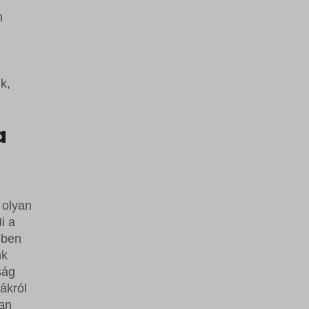
n
k,
a
 olyan
i a
ében
nk
ság
ákról
van