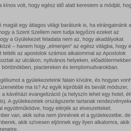
 kínos volt, hogy egész idő alatt kerestem a módját, ho
é magát egy átlagos világi barátunk is, ha elrángatnánk 
hogy a Szent Szellem nem tudja legyőzni ezeket az
 hogy a Gyülekezet feladata nem az, hogy akadályokat
 közé – hanem hogy „elmenjen” az egész világba, hogy e
t tették az apostolok számos alkalommal az Apostolok
koztak az utcákon, nyilvános helyeken, előadótermekben
, börtönökben, piactereken és templomudvarokban.
géliumot a gyülekezeteink falain kívülre, és hogyan von
zenetébe ma is? Az egyik kipróbált és bevált módszer,
a kávéházi evangelizáció (a helyszín lehet egy hotel, é
s). A gyülekezetek országszerte tartanak rendezvények
al együttműködve, hogy elérjék az elveszetteket.
ember van, akik soha nem jönnének el a gyülekezetbe, de
berek, akik szívesen eljönnek egy ilyen alkalomra, akik
zenetre.