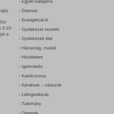
Egyéb kategória
ajta.
Életmód
Evangelizáció
gész
 3:15-
Gyülekezet vezetés
jai a
Gyülekezeti élet
Házasság, család
Hitvédelem
Igehirdetés
Katolicizmus
Kérdések – válaszok
Lelkigondozás
Tudomány
Ünnepek