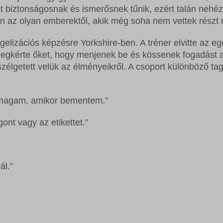
let biztonságosnak és ismerősnek tűnik, ezért talán nehéz
 az olyan emberektől, akik még soha nem vettek részt r
elizációs képzésre Yorkshire-ben. A tréner elvitte az e
megkérte őket, hogy menjenek be és kössenek fogadást a
zélgetett velük az élményeikről. A csoport különböző tag
 magam, amikor bementem.”
nt vagy az etikettet.”
ál.”