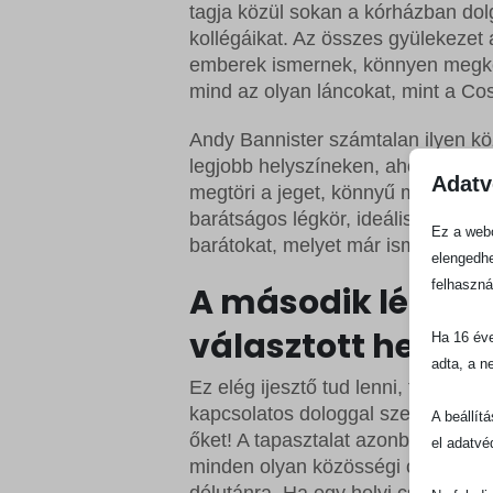
tagja közül sokan a kórházban dol
kollégáikat. Az összes gyülekezet a
emberek ismernek, könnyen megköz
mind az olyan láncokat, mint a Cos
Andy Bannister számtalan ilyen kö
legjobb helyszíneken, ahol vendégev
Adatv
megtöri a jeget, könnyű meghívni 
barátságos légkör, ideális esetben 
Ez a webo
barátokat, melyet már ismernek.
elengedhe
felhaszná
A második lépés: 
választott helyszí
Ha 16 éve
adta, a n
Ez elég ijesztő tud lenni, főleg e
kapcsolatos dologgal szemben, így 
A beállít
őket! A tapasztalat azonban azt m
el adatvé
minden olyan közösségi csoportot, 