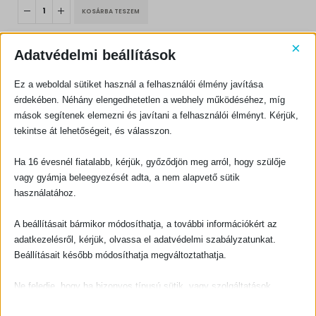
KOSÁRBA TESZEM
×
Adatvédelmi beállítások
Ez a weboldal sütiket használ a felhasználói élmény javítása
érdekében. Néhány elengedhetetlen a webhely működéséhez, míg
mások segítenek elemezni és javítani a felhasználói élményt. Kérjük,
KAPCSOLATFELVÉTEL
tekintse át lehetőségeit, és válasszon.
Evangéliumi Kiadó
Ha 16 évesnél fiatalabb, kérjük, győződjön meg arról, hogy szülője
CÍM:
1066 Budapest, Ó utca 16.
vagy gyámja beleegyezését adta, a nem alapvető sütik
használatához.
TELEFON:
+36-1-311-5860
A beállításait bármikor módosíthatja, a további információkért az
EMAIL:
adatkezelésről, kérjük, olvassa el adatvédelmi szabályzatunkat.
rendeles@evangeliumikiado.hu
Beállításait később módosíthatja megváltoztathatja.
Ne feledje, hogy ha bizonyos típusú sütik, vagy szolgáltatások
letiltása mellett dönt, az befolyásolhatja a webhely által nyújtott