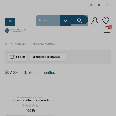
0
KÖNYVEK
BAYERLE KORNÉL
FILTER
BIBLIAI TANÍTÁS, HITERŐSÍTŐ
A Szent Szellembe merülés
0
out of 5
400
Ft