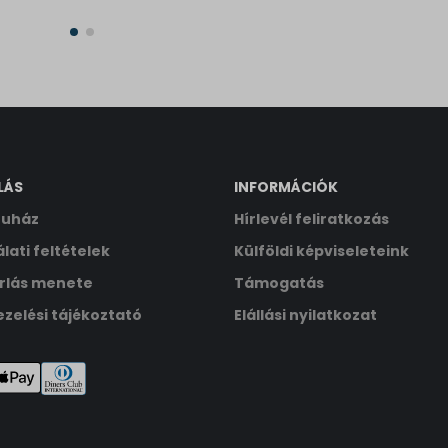
2026.03.11.
LÁS
INFORMÁCIÓK
uház
Hírlevél feliratkozás
lati feltételek
Külföldi képviseleteink
rlás menete
Támogatás
zelési tájékoztató
Elállási nyilatkozat