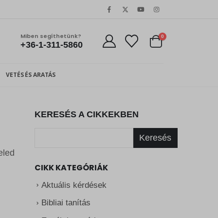
Miben segíthetünk?
0
+36-1-311-5860
VETÉS ÉS ARATÁS
KERESÉS A CIKKEKBEN
Keresés
eled
CIKK KATEGÓRIÁK
Aktuális kérdések
Bibliai tanítás