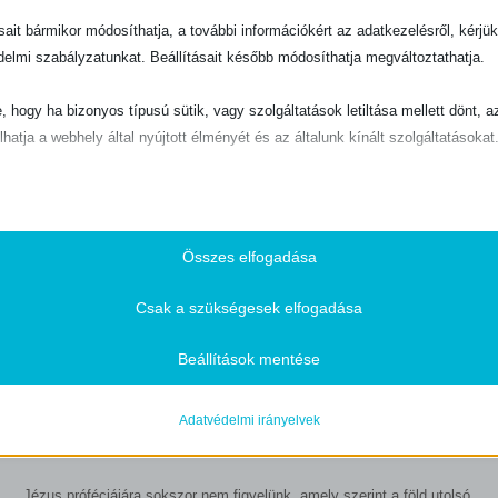
a abban, hogy Ő üdvözít.
ásait bármikor módosíthatja, a további információkért az adatkezelésről, kérjü
k ismeri, biztonságban van a tombolás közepette, mert I
delmi szabályzatunkat. Beállításait később módosíthatja megváltoztathatja.
yugodtak lehetünk, és tudhatjuk, hogy Ő az Isten.
ik Isten igazságos ítélete, és azok, akik pusztulást hozn
e, hogy ha bizonyos típusú sütik, vagy szolgáltatások letiltása mellett dönt, a
utalmat kap.
lhatja a webhely által nyújtott élményét és az általunk kínált szolgáltatásokat
dnek nem kell háborognia, mert Isten a mi menedékünk.
ető
pvető sütik és szolgáltatások biztosítják az oldal megfelelő működéséhez. E
és szolgáltatások a GDPR szerint nem igénylik a felhasználó hozzájárulását.
Összes elfogadása
-nations-rage
Részletek megjelenítése
Csak a szükségesek elfogadása
ztikai
ie
isztikai sütik és szolgáltatások felhasználási információkat gyűjtenek, amelye
Ahogy Noé napjaiban
Beállítások mentése
vé teszik számunkra, hogy betekintést nyerjünk abba, hogyan lépnek kapcsol
történt
SSID
tóink a weboldalunkkal.
Adatvédelmi irányelvek
otice*
Részletek megjelenítése
Jeff Kinley –
A/5, 184 oldal
session_282a07b02e3ebaca0e6c6db58fe7bf11
 szolgáltatások
Jézus próféciájára sokszor nem figyelünk, amely szerint a föld utolsó
ategória minden olyan sütit, domaint és szolgáltatást magában foglal, amely