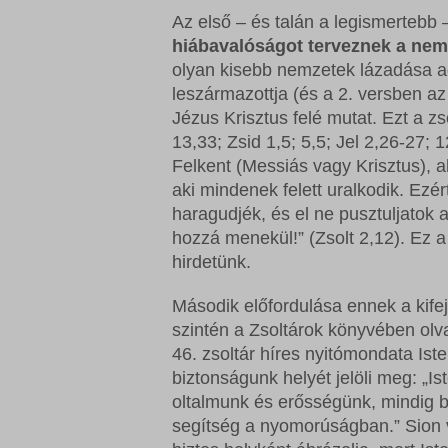
Az első – és talán a legismertebb –
hiábavalóságot terveznek a ne
olyan kisebb nemzetek lázadása ad
leszármazottja (és a 2. versben a
Jézus Krisztus felé mutat. Ezt a zs
13,33; Zsid 1,5; 5,5; Jel 2,26-27;
Felkent (Messiás vagy Krisztus), a
aki mindenek felett uralkodik. Ezé
haragudjék, és el ne pusztuljatok 
hozzá menekül!” (Zsolt 2,12). Ez 
hirdetünk.
Második előfordulása ennek a kif
szintén a Zsoltárok könyvében olv
46. zsoltár híres nyitómondata Iste
biztonságunk helyét jelöli meg: „Is
oltalmunk és erősségünk, mindig b
segítség a nyomorúságban.” Sion 