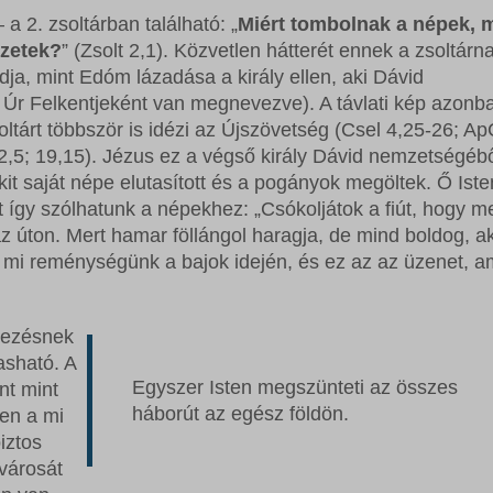
 a 2. zsoltárban található: „
Miért tombolnak a népek, 
mzetek?
” (Zsolt 2,1). Közvetlen hátterét ennek a zsoltárn
ja, mint Edóm lázadása a király ellen, aki Dávid
z Úr Felkentjeként van megnevezve). A távlati kép azonb
oltárt többször is idézi az Újszövetség (Csel 4,25-26; Ap
 12,5; 19,15). Jézus ez a végső király Dávid nemzetségébő
kit saját népe elutasított és a pogányok megöltek. Ő Iste
rt így szólhatunk a népekhez: „Csókoljátok a fiút, hogy 
az úton. Mert hamar föllángol haragja, de mind boldog, ak
a mi reménységünk a bajok idején, és ez az az üzenet, a
ejezésnek
asható. A
Egyszer Isten megszünteti az összes
nt mint
háborút az egész földön.
ten a mi
iztos
városát