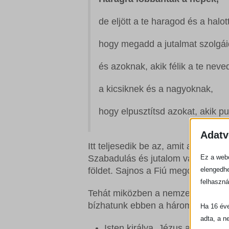
de eljött a te haragod és a halotta
hogy megadd a jutalmat szolgái
és azoknak, akik félik a te neve
a kicsiknek és a nagyoknak,
hogy elpusztítsd azokat, akik pus
Adatv
Itt teljesedik be az, amit a zsoltáro
Ez a webo
Szabadulás és jutalom vár Isten né
elengedhe
földet. Sajnos a Fiú megcsókolásán
felhaszná
Tehát miközben a nemzetek tombol
bízhatunk ebben a három igazság
Ha 16 éve
adta, a n
Isten királya, Jézus az Ő trónj