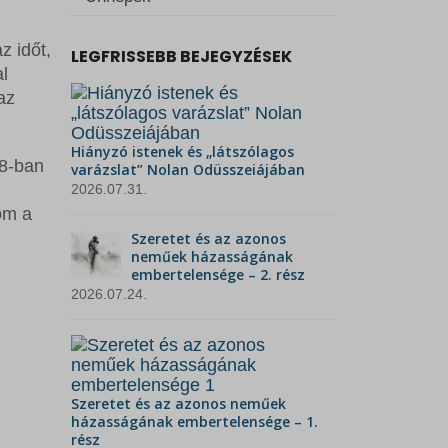
az időt,
LEGFRISSEBB BEJEGYZÉSEK
l
az
Hiányzó istenek és „látszólagos
18-ban
varázslat” Nolan Odüsszeiájában
2026.07.31.
lom a
Szeretet és az azonos
neműek házasságának
embertelensége – 2. rész
2026.07.24.
Szeretet és az azonos neműek
házasságának embertelensége – 1.
rész