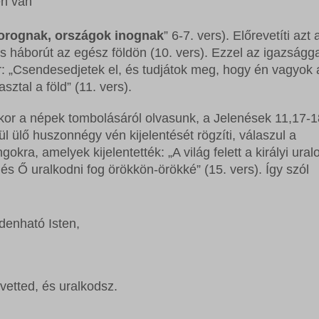
en van
orognak, országok inognak
” 6-7. vers). Előrevetíti azt 
s háborút az egész földön (10. vers). Ezzel az igazságga
ár: „Csendesedjetek el, és tudjátok meg, hogy én vagyok 
ztal a föld” (11. vers).
kor a népek tombolásáról olvasunk, a Jelenések 11,17-
rül ülő huszonnégy vén kijelentését rögzíti, válaszul a
ra, amelyek kijelentették: „A világ felett a királyi ura
 és Ő uralkodni fog örökkön-örökké” (15. vers). Így szól
denható Isten,
etted, és uralkodsz.