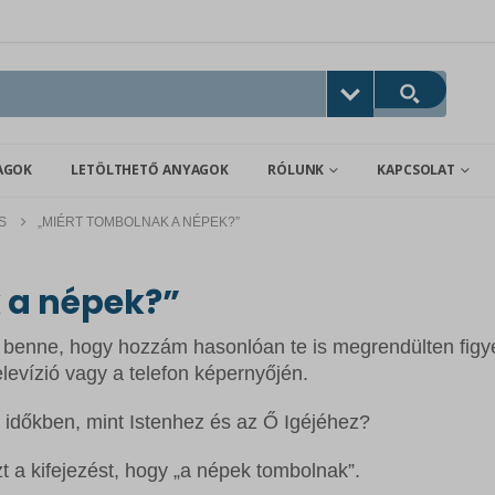
AGOK
LETÖLTHETŐ ANYAGOK
RÓLUNK
KAPCSOLAT
S
„MIÉRT TOMBOLNAK A NÉPEK?”
 a népek?”
 benne, hogy hozzám hasonlóan te is megrendülten figy
 televízió vagy a telefon képernyőjén.
 időkben, mint Istenhez és az Ő Igéjéhez?
t a kifejezést, hogy „a népek tombolnak”.