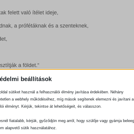
k felett való ítélet ideje,
dnak, a prófétáknak és a szenteknek,
det,
ztítják a földet.”
édelmi beállítások
k előre jeleztek. Eljött Isten ítélete. Nincs többé tomboló 
ldal sütiket használ a felhasználói élmény javítása érdekében. Néhány
pére. És bekövetkezik azok elpusztítása, akik elpusztíto
tetlen a webhely működéséhez, míg mások segítenek elemezni és javítani a
ak ideje lejárt.
lói élményt. Kérjük, tekintse át lehetőségeit, és válasszon.
nak, és sok mindent nem értünk körülöttünk, mégis erő
ban:
snél fiatalabb, kérjük, győződjön meg arról, hogy szülője vagy gyámja belee
em alapvető sütik használatához.
án ül, és mi arra vagyunk felhívva, hogy „csókoljuk” Őt –