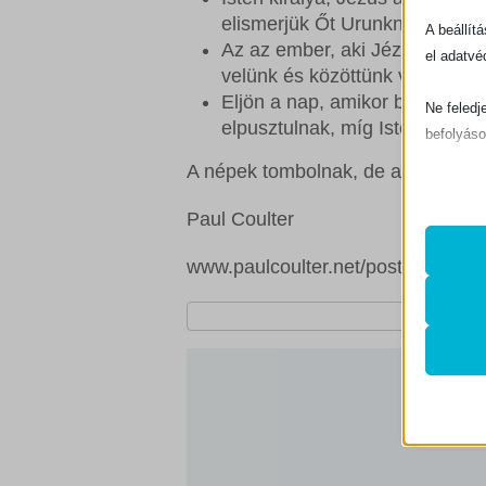
elismerjük Őt Urunknak – bízv
A beállít
Az az ember, aki Jézust Urána
el adatvé
velünk és közöttünk van, így n
Eljön a nap, amikor bekövetkez
Ne feledj
elpusztulnak, míg Isten népe j
befolyáso
A népek tombolnak, de a te szíve
Alapv
Paul Coulter
Az ala
sütik 
www.paulcoulter.net/post/when-the
Statis
mhcook
A stat
lehető
PHPSE
látoga
store_n
wlfmc_
Egyéb
_ga
Ez a k