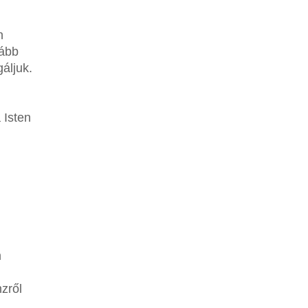
n
kább
áljuk.
 Isten
m
zről