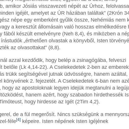
, amikor Jósiás visszavezeti népét az Úrhoz, felolvassa
inden igéjét, amelyet az ÚR házában találtak” (2Krón 34
egész népe egy emberként gyűlik össze, Nehémiás nem 
 vagy a keresztút állomásain való hosszas elmélkedésre 
 egy fából készült emelvényre (Neh 8,4), és miközben a né
írástudók „érthetően olvastak a könyvből, Isten törvényé
ék az olvasottakat” (8,8).
ál azzal kezdődik, hogy belép a zsinagógába, felveszi
nít belőle (Lk 4,14-22). A Cselekedetek 2-ben az embere
s trükk segítségével jutnak üdvösségre, hanem azáltal,
l könyvének 2. fejezetét. A Cselekedetek 6-ban nem azé
t, hogy az apostoloknak legyen idejük megtanulni a legú
ltözködést, hanem azért, hogy szabadon hirdethessék Is
a Timóteust, hogy hirdesse az Igét (2Tim 4,2).
ngerel, de a fül megerősít. Nincs szükségünk a mennyors
[4]
zel-féle
képeire. Isten népének Isten Igéjének
.