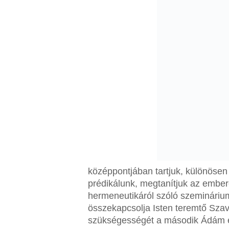
középpontjában tartjuk, különösen
prédikálunk, megtanítjuk az ember
hermeneutikáról szóló szeminárium
összekapcsolja Isten teremtő Sza
szükségességét a második Ádám és