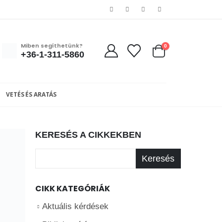
Miben segíthetünk?
0
+36-1-311-5860
VETÉS ÉS ARATÁS
KERESÉS A CIKKEKBEN
Keresés
CIKK KATEGÓRIÁK
Aktuális kérdések