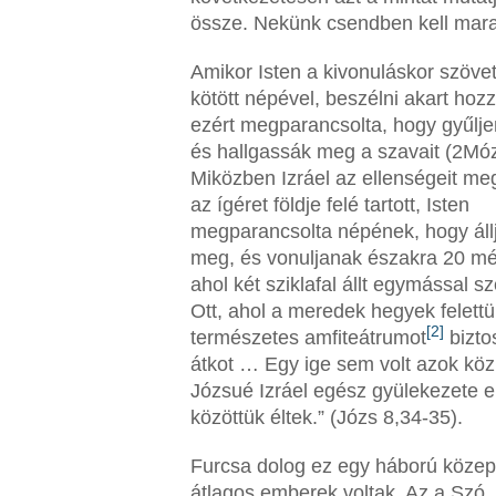
össze. Nekünk csendben kell mar
Amikor Isten a kivonuláskor szöve
kötött népével, beszélni akart hozz
ezért megparancsolta, hogy gyűlj
és hallgassák meg a szavait (2Móz
Miközben Izráel az ellenségeit me
az ígéret földje felé tartott, Isten
megparancsolta népének, hogy áll
meg, és vonuljanak északra 20 mér
ahol két sziklafal állt egymással 
Ott, ahol a meredek hegyek felettü
[2]
természetes amfiteátrumot
biztos
átkot … Egy ige sem volt azok köz
Józsué Izráel egész gyülekezete e
közöttük éltek.” (Józs 8,34-35).
Furcsa dolog ez egy háború közep
átlagos emberek voltak. Az a Szó