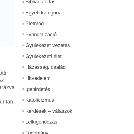
Bibliai tanítás
Egyéb kategória
Életmód
Evangelizáció
Gyülekezet vezetés
Gyülekezeti élet
Házasság, család
tti
Hitvédelem
Az
yarázva
Igehirdetés
Katolicizmus
uritán
Kérdések – válaszok
Lelkigondozás
Tudomány