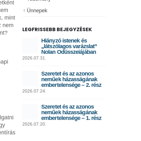
etként
ekem
Ünnepek
, mint
Ez nem
LEGFRISSEBB BEJEGYZÉSEK
nt?
Hiányzó istenek és
„látszólagos varázslat”
Nolan Odüsszeiájában
2026.07.31.
napi
Szeretet és az azonos
neműek házasságának
embertelensége – 2. rész
2026.07.24.
Szeretet és az azonos
neműek házasságának
lgatni
embertelensége – 1. rész
2026.07.20.
egy
ntírás