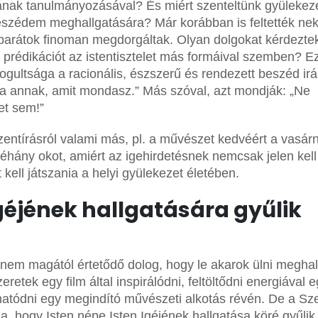
avának tanulmányozásával? És miért szenteltünk gyülekez
beszédem meghallgatására? Már korábban is feltették n
barátok finoman megdorgáltak. Olyan dolgokat kérdeztek
a prédikációt az istentisztelet más formáival szemben? 
ogultsága a racionális, észszerű és rendezett beszéd irá
 annak, amit mondasz.” Más szóval, azt mondják: „Ne
et sem!”
ntírásról valami más, pl. a művészet kedvéért a vasár
hány okot, amiért az igehirdetésnek nemcsak jelen kell
kell játszania a helyi gyülekezet életében.
Igéjének hallgatására gyűlik
 nem magától értetődő dolog, hogy le akarok ülni meghal
zeretek egy film által inspirálódni, feltöltődni energiával 
atódni egy megindító művészeti alkotás révén. De a Sze
a, hogy Isten népe Isten Igéjének hallgatása köré gyűlik