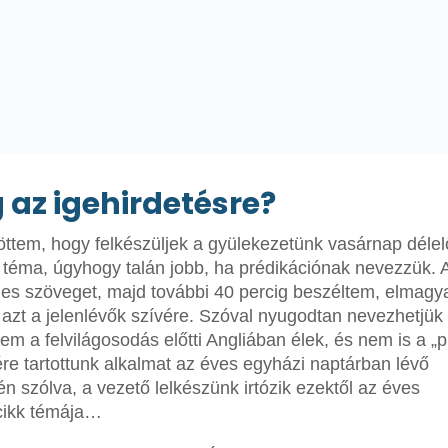
 az igehirdetésre?
töttem, hogy felkészüljek a gyülekezetünk vasárnap délelő
 téma, úgyhogy talán jobb, ha prédikációnak nevezzük. 
eljes szöveget, majd további 40 percig beszéltem, elmag
 azt a jelenlévők szívére. Szóval nyugodtan nevezhetjük
 a felvilágosodás előtti Angliában élek, és nem is a „p
ére tartottunk alkalmat az éves egyházi naptárban lévő
 szólva, a vezető lelkészünk irtózik ezektől az éves
 cikk témája…