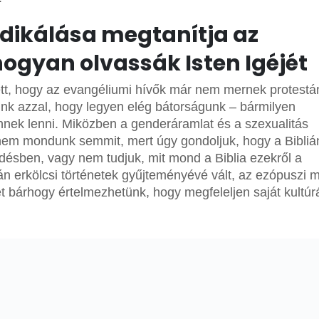
édikálása megtanítja az
ogyan olvassák Isten Igéjét
t, hogy az evangéliumi hívők már nem mernek protestá
ünk azzal, hogy legyen elég bátorságunk – bármilyen
nnek lenni. Miközben a genderáramlat és a szexualitás
 nem mondunk semmit, mert úgy gondoljuk, hogy a Bibli
rdésben, vagy nem tudjuk, mit mond a Biblia ezekről a
pán erkölcsi történetek gyűjteményévé vált, az ezópuszi 
et bárhogy értelmezhetünk, hogy megfeleljen saját kultúr