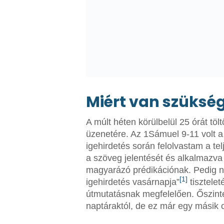
Miért van szükség
A múlt héten körülbelül 25 órát töl
üzenetére. Az 1Sámuel 9-11 volt a
igehirdetés során felolvastam a t
a szöveg jelentését és alkalmazva
magyarázó prédikációnak. Pedig nem
[1]
igehirdetés vasárnapja”
tisztelet
útmutatásnak megfelelően. Őszintén
naptáraktól, de ez már egy másik