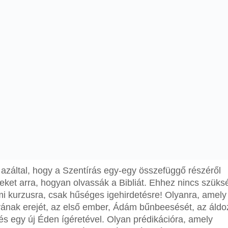
 azáltal, hogy a Szentírás egy-egy összefüggő részéről
eket arra, hogyan olvassák a Bibliát. Ehhez nincs szük
i kurzusra, csak hűséges igehirdetésre! Olyanra, amely
vának erejét, az első ember, Ádám bűnbeesését, az áldo
 egy új Éden ígéretével. Olyan prédikációra, amely