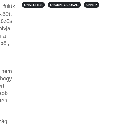
ÖNSEGÍTÉS
ÖRÖKKÉVALÓSÁG
ÜNNEP
 „fülük
,30).
közös
hívja
p a
ből,
k nem
 hogy
rt
jabb
ten
zág