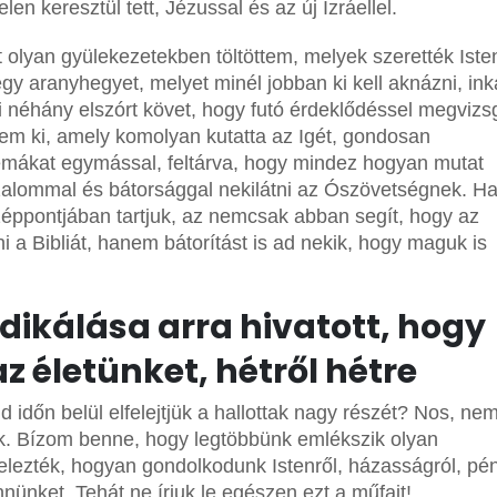
len keresztül tett, Jézussal és az új Izráellel.
 olyan gyülekezetekben töltöttem, melyek szerették Iste
egy aranyhegyet, melyet minél jobban ki kell aknázni, in
ni néhány elszórt követ, hogy futó érdeklődéssel megvizsg
em ki, amely komolyan kutatta az Igét, gondosan
témákat egymással, feltárva, hogy mindez hogyan mutat
zalommal és bátorsággal nekilátni az Ószövetségnek. Ha
özéppontjában tartjuk, az nemcsak abban segít, hogy az
i a Bibliát, hanem bátorítást is ad nekik, hogy maguk is
édikálása arra hivatott, hogy
 életünket, hétről hétre
id időn belül elfelejtjük a hallottak nagy részét? Nos, ne
unk. Bízom benne, hogy legtöbbünk emlékszik olyan
lezték, hogyan gondolkodunk Istenről, házasságról, pén
nnünket. Tehát ne írjuk le egészen ezt a műfajt!