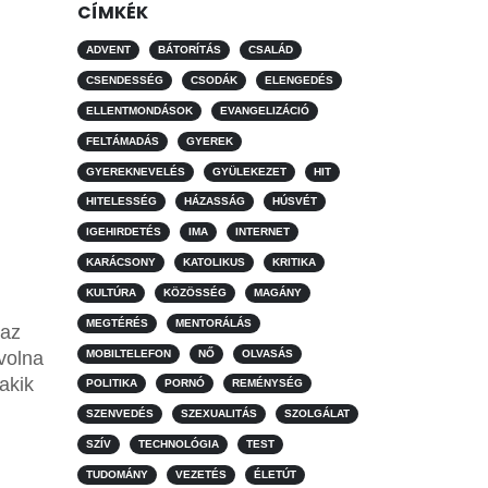
CÍMKÉK
ADVENT
BÁTORÍTÁS
CSALÁD
CSENDESSÉG
CSODÁK
ELENGEDÉS
ELLENTMONDÁSOK
EVANGELIZÁCIÓ
FELTÁMADÁS
GYEREK
GYEREKNEVELÉS
GYÜLEKEZET
HIT
HITELESSÉG
HÁZASSÁG
HÚSVÉT
IGEHIRDETÉS
IMA
INTERNET
KARÁCSONY
KATOLIKUS
KRITIKA
KULTÚRA
KÖZÖSSÉG
MAGÁNY
MEGTÉRÉS
MENTORÁLÁS
 az
MOBILTELEFON
NŐ
OLVASÁS
volna
akik
POLITIKA
PORNÓ
REMÉNYSÉG
SZENVEDÉS
SZEXUALITÁS
SZOLGÁLAT
SZÍV
TECHNOLÓGIA
TEST
TUDOMÁNY
VEZETÉS
ÉLETÚT