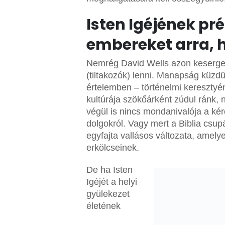
Isten Igéjének pr
embereket arra, h
Nemrég David Wells azon keserget
(tiltakozók) lenni. Manapság küzd
értelemben – történelmi keresztyé
kultúrája szökőárként zúdul ránk,
végül is nincs mondanivalója a ké
dolgokról. Vagy mert a Biblia csu
egyfajta vallásos változata, amely
erkölcseinek.
De ha Isten
Igéjét a helyi
gyülekezet
életének