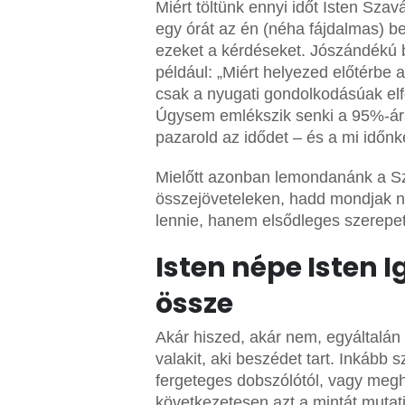
Miért töltünk ennyi időt Isten Sz
egy órát az én (néha fájdalmas) 
ezeket a kérdéseket. Jószándékú 
például: „Miért helyezed előtérbe 
csak a nyugati gondolkodásúak elf
Úgysem emlékszik senki a 95%-ára
pazarold az idődet – és a mi időnk
Mielőtt azonban lemondanánk a Sze
összejöveteleken, hadd mondjak né
lennie, hanem elsődleges szerepet 
Isten népe Isten 
össze
Akár hiszed, akár nem, egyáltalán
valakit, aki beszédet tart. Inkább s
fergeteges dobszólótól, vagy megh
következetesen azt a mintát mutatj