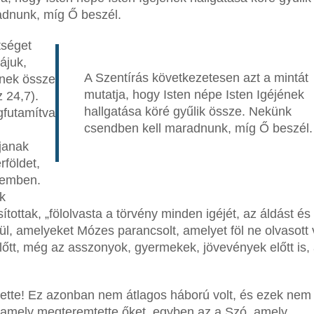
adnunk, míg Ő beszél.
tséget
ájuk,
A Szentírás következetesen azt a mintát
enek össze
mutatja, hogy Isten népe Isten Igéjének
 24,7).
hallgatása köré gyűlik össze. Nekünk
gfutamítva
csendben kell maradnunk, míg Ő beszél.
janak
földet,
szemben.
k
ítottak, „fölolvasta a törvény minden igéjét, az áldást és
ül, amelyeket Mózes parancsolt, amelyet föl ne olvasott 
lőtt, még az asszonyok, gyermekek, jövevények előtt is, 
ette! Ez azonban nem átlagos háború volt, és ezek nem
, amely megteremtette őket, egyben az a Szó, amely