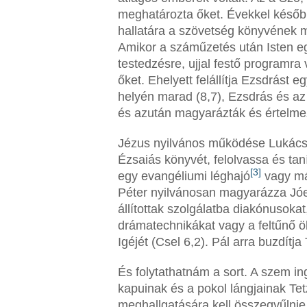
meghatározta őket. Évekkel később
hallatára a szövetség könyvének m
Amikor a száműzetés után Isten 
testedzésre, ujjal festő programra
őket. Ehelyett felállítja Ezsdrást
helyén marad (8,7), Ezsdrás és az 
és azután magyarázták és értelmezt
Jézus nyilvános működése Lukácsn
Ézsaiás könyvét, felolvassa és ta
[3]
egy evangéliumi léghajó
vagy má
Péter nyilvánosan magyarázza Jóe
állítottak szolgálatba diakónusoka
drámatechnikákat vagy a feltűnő ö
Igéjét (Csel 6,2). Pál arra buzdítj
És folytathatnám a sort. A szem i
kapuinak és a pokol lángjainak Tet
meghallgatására kell összegyűlnie