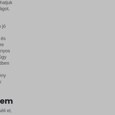
hatjuk
ágot,
 jó
 és
re
ányos
 úgy
ndben
ény
y
elem
li el,