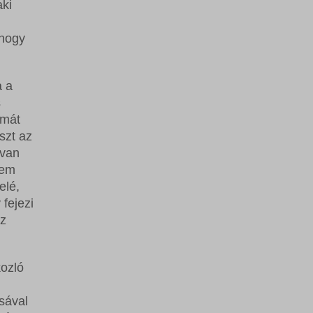
aki
 hogy
a a
s
omát
szt az
 van
Nem
elé,
fejezi
ez
kozló
sával