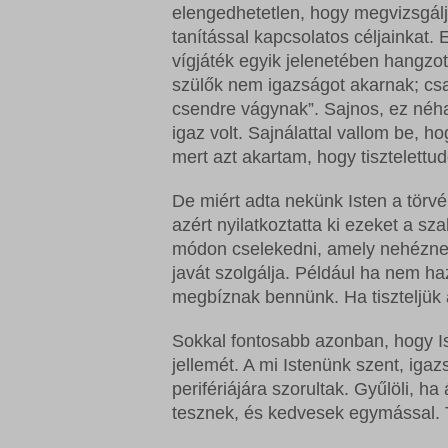
elengedhetetlen, hogy megvizsgál
tanítással kapcsolatos céljainkat. 
vígjáték egyik jelenetében hangzott
szülők nem igazságot akarnak; cs
csendre vágynak”. Sajnos, ez néh
igaz volt. Sajnálattal vallom be, 
mert azt akartam, hogy tisztelett
De miért adta nekünk Isten a törvé
azért nyilatkoztatta ki ezeket a s
módon cselekedni, amely nehéznek 
javát szolgálja. Például ha nem 
megbíznak bennünk. Ha tiszteljük a
Sokkal fontosabb azonban, hogy I
jellemét. A mi Istenünk szent, iga
perifériájára szorultak. Gyűlöli, h
tesznek, és kedvesek egymással. T