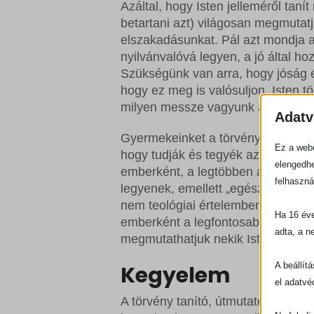
Azáltal, hogy Isten jelleméről taní
betartani azt) világosan megmutatj
elszakadásunkat. Pál azt mondja a
nyilvánvalóvá legyen, a jó által ho
Szükségünk van arra, hogy jóság é
hogy ez meg is valósuljon. Isten t
milyen messze vagyunk attól, hogy 
Adatv
Gyermekeinket a törvény követésér
Ez a webo
hogy tudják és tegyék azt, ami a 
elengedhe
emberként, a legtöbben azt szere
felhaszná
legyenek, emellett „egészségesek,
nem teológiai értelemben – törvény
Ha 16 éve
emberként a legfontosabb célunk a
adta, a n
megmutathatjuk nekik Isten jellem
A beállít
Kegyelem
el adatvé
A törvény tanító, útmutató és út, a