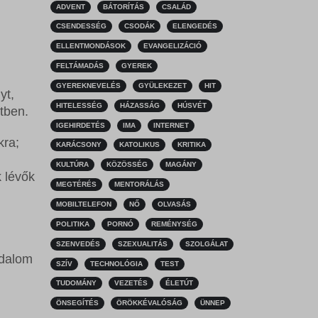
ADVENT
BÁTORÍTÁS
CSALÁD
CSENDESSÉG
CSODÁK
ELENGEDÉS
ELLENTMONDÁSOK
EVANGELIZÁCIÓ
FELTÁMADÁS
GYEREK
GYEREKNEVELÉS
GYÜLEKEZET
HIT
yt,
HITELESSÉG
HÁZASSÁG
HÚSVÉT
tben.
IGEHIRDETÉS
IMA
INTERNET
kra;
KARÁCSONY
KATOLIKUS
KRITIKA
KULTÚRA
KÖZÖSSÉG
MAGÁNY
 lévők
MEGTÉRÉS
MENTORÁLÁS
MOBILTELEFON
NŐ
OLVASÁS
POLITIKA
PORNÓ
REMÉNYSÉG
SZENVEDÉS
SZEXUALITÁS
SZOLGÁLAT
adalom
SZÍV
TECHNOLÓGIA
TEST
TUDOMÁNY
VEZETÉS
ÉLETÚT
ÖNSEGÍTÉS
ÖRÖKKÉVALÓSÁG
ÜNNEP