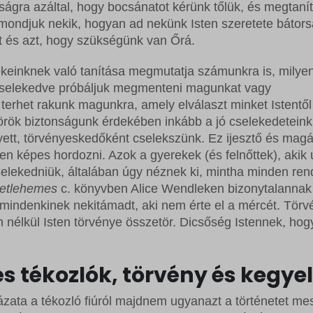
rrent
ságra azáltal, hogy bocsánatot kérünk tőlük, és megtanít
ss_logged_in_*
ftApplicationsTelemetryDeviceId
lmondjuk nekik, hogyan ad nekünk Isten szeretete bátors
rrent_add
ss_test_cookie
ftApplicationsTelemetryFirstLaunchTime
t és azt, hogy szükségünk van Őrá.
st
g
einknek való tanítása megmutatja számunkra is, milyen
rst_add
commerce_session_*
_c
t cselekedve próbáljuk megmenteni magunkat vagy
grations
terhet rakunk magunkra, amely elválaszt minket Istentől
ings-*
örök biztonságunk érdekében inkább a jó cselekedeteink
ssion
ings-time-*
ett, törvényeskedőként cselekszünk. Ez ijesztő és mag
ata
ten képes hordozni. Azok a gyerekek (és felnőttek), akik
cselekedniük, általában úgy néznek ki, mintha minden re
betlehemes
c. könyvben Alice Wendleken bizonytalannak
t mindenkinek nekitámadt, aki nem érte el a mércét. Törv
 nélkül Isten törvénye összetör. Dicsőség Istennek, hog
s tékozlók, törvény és kegy
ata a tékozló fiúról majdnem ugyanazt a történetet mesé