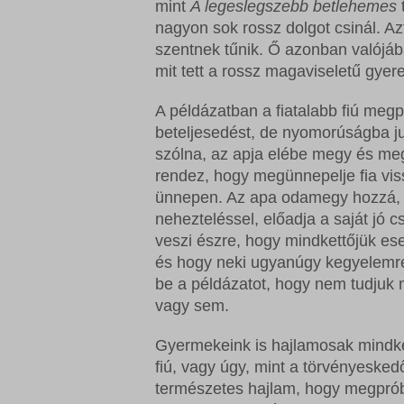
mint
A legeslegszebb betlehemes
nagyon sok rossz dolgot csinál. Az
szentnek tűnik. Ő azonban valójába
mit tett a rossz magaviseletű gyere
A példázatban a fiatalabb fiú megpró
beteljesedést, de nyomorúságba jut
szólna, az apja elébe megy és megö
rendez, hogy megünnepelje fia vis
ünnepen. Az apa odamegy hozzá, h
nehezteléssel, előadja a saját jó c
veszi észre, hogy mindkettőjük ese
és hogy neki ugyanúgy kegyelemre
be a példázatot, hogy nem tudjuk 
vagy sem.
Gyermekeink is hajlamosak mindkét
fiú, vagy úgy, mint a törvényesk
természetes hajlam, hogy megpróbá