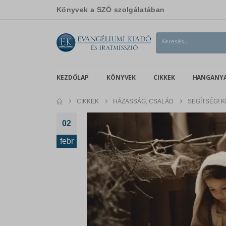
Könyvek a SZÓ szolgálatában
KEZDŐLAP
KÖNYVEK
CIKKEK
HANGANY
CIKKEK
HÁZASSÁG, CSALÁD
SEGÍTSÉG! 
02
febr