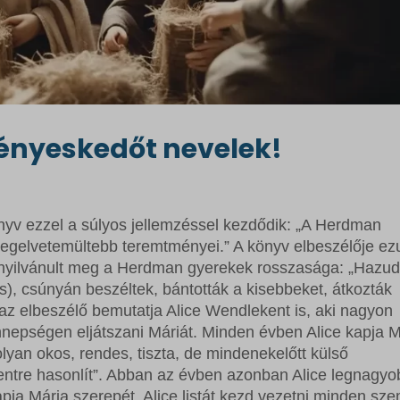
vényeskedőt nevelek!
nyv ezzel a súlyos jellemzéssel kezdődik: „A Herdman
 legelvetemültebb teremtményei.” A könyv elbeszélője ez
n nyilvánult meg a Herdman gyerekek rosszasága: „Hazud
is), csúnyán beszéltek, bántották a kisebbeket, átkozták
az elbeszélő bemutatja Alice Wendlekent is, aki nagyon
nepségen eljátszani Máriát. Minden évben Alice kapja M
lyan okos, rendes, tiszta, de mindenekelőtt külső
ntre hasonlít”. Abban az évben azonban Alice legnagyo
a Mária szerepét. Alice listát kezd vezetni minden sze