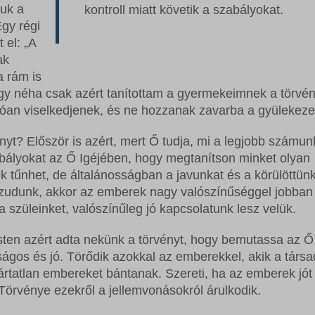
juk a
kontroll miatt követik a szabályokat.
Egy régi
 el: „A
ak
a rám is
hogy néha csak azért tanítottam a gyermekeimnek a törvén
udóan viselkedjenek, és ne hozzanak zavarba a gyülekeze
nyt? Először is azért, mert Ő tudja, mi a legjobb számun
zabályokat az Ő Igéjében, hogy megtanítson minket olyan
tűnhet, de általánosságban a javunkat és a körülöttünk
hazudunk, akkor az emberek nagy valószínűséggel jobban
 szüleinket, valószínűleg jó kapcsolatunk lesz velük.
sten azért adta nekünk a törvényt, hogy bemutassa az Ő
zságos és jó. Törődik azokkal az emberekkel, akik a társ
a ártatlan embereket bántanak. Szereti, ha az emberek jót
örvénye ezekről a jellemvonásokról árulkodik.