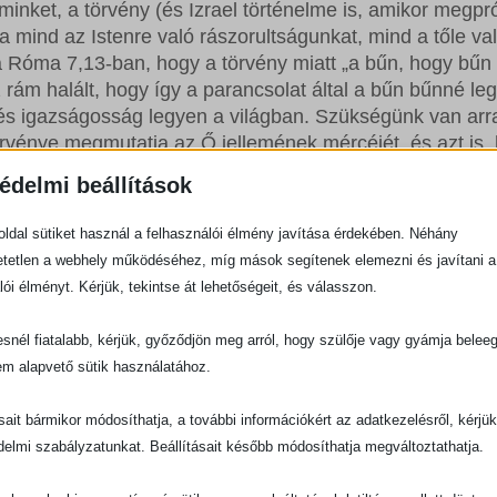
t minket, a törvény (és Izrael történelme is, amikor megpr
a mind az Istenre való rászorultságunkat, mind a tőle va
 Róma 7,13-ban, hogy a törvény miatt „a bűn, hogy bűn 
z rám halált, hogy így a parancsolat által a bűn bűnné le
s igazságosság legyen a világban. Szükségünk van arra
örvénye megmutatja az Ő jellemének mércéjét, és azt is,
elérjük azt.
édelmi beállítások
e akarjuk tanítani, abban az értelemben, hogy azt szer
ldal sütiket használ a felhasználói élmény javítása érdekében. Néhány
helyes. Keresztyén szülőként, vagy egyszerűen csak
tetlen a webhely működéséhez, míg mások segítenek elemezni és javítani a
tnénk, hogy gyermekeink eleget tudjanak ahhoz, hogy b
lói élményt. Kérjük, tekintse át lehetőségeit, és válasszon.
 gazdagok és bölcsek” (ahogy Benjamin Franklin, a nag
alkotó tanácsolja). De víz és Szellem által megkeresztel
snél fiatalabb, kérjük, győződjön meg arról, hogy szülője vagy gyámja belee
 gyermekeink törvényre tanításával az, hogy ezáltal
em alapvető sütik használatához.
ét és azt, hogy nekik is szükségük van Isten kegyelmére.
ásait bármikor módosíthatja, a további információkért az adatkezelésről, kérjü
delmi szabályzatunkat. Beállításait később módosíthatja megváltoztathatja.
mely a
Azáltal, hogy Isten jelleméről tanít minket