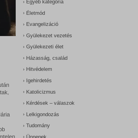
Egyéb kategória
Életmód
Evangelizáció
Gyülekezet vezetés
Gyülekezeti élet
Házasság, család
Hitvédelem
Igehirdetés
után
Katolicizmus
tak,
Kérdések – válaszok
Lelkigondozás
ária
Tudomány
bb
mtelen
Ünnepek