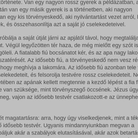
története. Van egy nagyon rossz gyerek a példázatban, 
tán van egy másik gyerek is a történetben, aki nagyon
n egy kis törvényeskedő, aki nyilvántartást vezet arról,
k, és összehasonlítja azt a saját jó cselekedeteivel.
bálja a saját útját járni az apjától távol, hogy megtalálj
. Végül legyőzötten tér haza, de még mielőtt egy szót i
leli. A fiatalabb fiú bocsánatot kér, és az apa nagy lak
szatérését. Az idősebb fiú, a törvényeskedő nem vesz ré
ogy meghívja a lakomára. Az idősebb fiú azonban tele
selekedeteit, és felsorolja testvére rossz cselekedeteit. 
tében az apának kellett megtennie a kezdő lépést a fia f
 van szüksége, mint törvényszegő öccsének. Jézus úgy 
meg, vajon az idősebb testvér csatlakozott-e az ünneph
 magatartásra: arra, hogy úgy viselkedjenek, mint a té
edő idősebb testvér. Ugyanis mindannyiunkban megvan a
ljuk akár a szabályok elutasításával, akár azok betartá