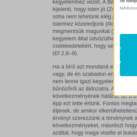
Ne feledj
kegyelemhez vezet. A Biblia világ
befolyáso
kijelenti, hogy Isten jó (Zsolt 118,1
soha nem lehetünk elég jók ahhoz
Istenhez közeledjünk (Róm 3,23) 
Alapv
megmentsük magunkat (Ef 2,4-5).
Az ala
kegyelem által üdvözülhetünk, „n
sütik 
cselekedetekért, hogy senki se di
(Ef 2,8–9).
Statis
mhcook
A stat
Ha a bíró azt mondaná egy lopásér
lehető
vagy, de én szabadon engedlek. Tar
PHPSE
látoga
nem lenne igazi kegyelem, mert n
store_n
bűnözőről az áldozatra. A kegyele
következményének határai, de a bí
wlfmc_
Egyéb
épp ezt tette értünk. Fontos megt
_ga
Ez a k
woocom
éljenek, de amikor elkerülhetetlen
tartoz
_ga_*
érvényt szerezzünk a törvénynek a
woocom
következményeket, másrészt hogy I
rs6_ove
woocom
azáltal, hogy maga viselte el buk