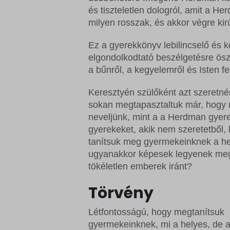
és tiszteletlen dologról, amit a H
milyen rosszak, és akkor végre ki
Ez a gyerekkönyv lebilincselő és k
elgondolkodtató beszélgetésre ös
a bűnről, a kegyelemről és Isten felt
Keresztyén szülőként azt szeretn
sokan megtapasztaltuk már, hogy 
neveljünk, mint a a Herdman gyere
gyerekeket, akik nem szeretetből, 
tanítsuk meg gyermekeinknek a hel
ugyanakkor képesek legyenek megm
tökéletlen emberek iránt?
Törvény
Létfontosságú, hogy megtanítsuk
gyermekeinknek, mi a helyes, de a