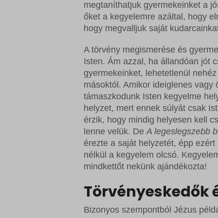
sbjs_cu
megtaníthatjuk gyermekeinket a jó
wordpre
Microso
őket a kegyelemre azáltal, hogy e
sbjs_cu
wordpre
Microso
hogy megvalljuk saját kudarcainka
sbjs_fir
wp_lan
redux_*
A törvény megismerése és gyermek
sbjs_fi
wp_woo
ssm_au
Isten. Ám azzal, ha állandóan jó
sbjs_mi
gyermekeinket, lehetetlenül nehéz 
wp-sett
wp-*
másoktól. Amikor ideiglenes vagy 
sbjs_se
wp-sett
támaszkodunk Isten kegyelme hely
sbjs_ud
helyzet, mert ennek súlyát csak Is
érzik, hogy mindig helyesen kell 
tk_ai
lenne velük. De
A legeslegszebb 
érezte a saját helyzetét, épp ezér
nélkül a kegyelem olcsó. Kegyelem
mindkettőt nekünk ajándékozta!
Törvényeskedők é
Bizonyos szempontból Jézus példáz