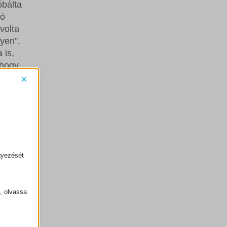
óbálta
ló
volta
gyen”.
 is,
 hogy
×
etnénk,
oldogok
y – de
t
gyezését
k, olvassa
,