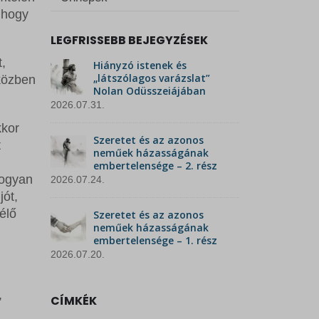
, hogy
LEGFRISSEBB BEJEGYZÉSEK
t,
Hiányzó istenek és
„látszólagos varázslat”
közben
Nolan Odüsszeiájában
2026.07.31.
kkor
Szeretet és az azonos
t
neműek házasságának
n
embertelensége – 2. rész
Hogyan
2026.07.24.
jót,
élő
Szeretet és az azonos
neműek házasságának
embertelensége – 1. rész
2026.07.20.
,
CÍMKÉK