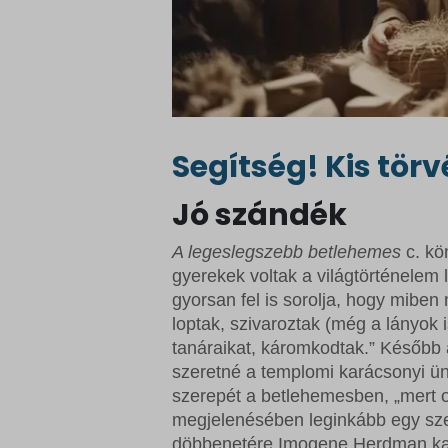
Segítség! Kis tör
Jó szándék
A legeslegszebb betlehemes
c. kö
gyerekek voltak a világtörténelem
gyorsan fel is sorolja, hogy mibe
loptak, szivaroztak (még a lányok 
tanáraikat, káromkodtak.” Később 
szeretné a templomi karácsonyi ün
szerepét a betlehemesben, „mert o
megjelenésében leginkább egy sze
döbbenetére Imogene Herdman kapj