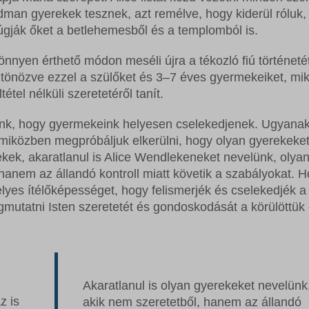
erdman gyerekek tesznek, azt remélve, hogy kiderül róluk
rúgják őket a betlehemesből és a templomból is.
önnyen érthető módon meséli újra a tékozló fiú történeté
ztönözve ezzel a szülőket és 3–7 éves gyermekeiket, mi
étel nélküli szeretetéről tanít.
énk, hogy gyermekeink helyesen cselekedjenek. Ugyana
miközben megpróbáljuk elkerülni, hogy olyan gyerekeke
kek, akaratlanul is Alice Wendlekeneket nevelünk, olya
hanem az állandó kontroll miatt követik a szabályokat. 
yes ítélőképességet, hogy felismerjék és cselekedjék a 
utatni Isten szeretetét és gondoskodását a körülöttük 
Akaratlanul is olyan gyerekeket nevelünk
z is
akik nem szeretetből, hanem az állandó