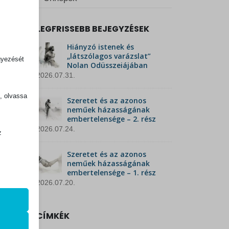
LEGFRISSEBB BEJEGYZÉSEK
Hiányzó istenek és
„látszólagos varázslat”
gyezését
Nolan Odüsszeiájában
2026.07.31.
k, olvassa
Szeretet és az azonos
neműek házasságának
embertelensége – 2. rész
2026.07.24.
z
.
Szeretet és az azonos
neműek házasságának
embertelensége – 1. rész
2026.07.20.
zek a
CÍMKÉK