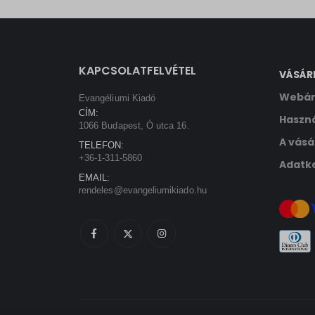
sbjs_ud
tk_ai
KAPCSOLATFELVÉTEL
VÁSÁR
Webár
Evangéliumi Kiadó
CÍM:
Haszná
1066 Budapest, Ó utca 16.
A vásá
TELEFON:
+36-1-311-5860
Adatke
EMAIL:
rendeles@evangeliumikiado.hu