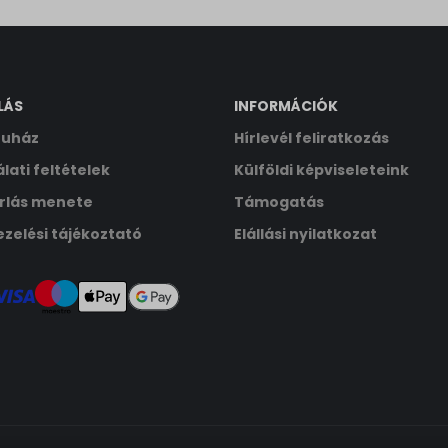
ata
LÁS
INFORMÁCIÓK
uház
Hírlevél feliratkozás
lati feltételek
Külföldi képviseleteink
rlás menete
Támogatás
zelési tájékoztató
Elállási nyilatkozat