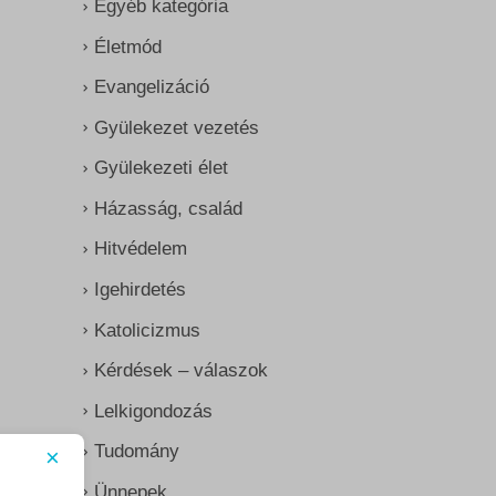
Egyéb kategória
Életmód
Evangelizáció
Gyülekezet vezetés
Gyülekezeti élet
Házasság, család
Hitvédelem
Igehirdetés
Katolicizmus
Kérdések – válaszok
Lelkigondozás
Tudomány
×
Ünnepek