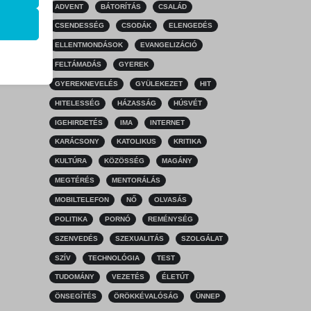
ADVENT
BÁTORÍTÁS
CSALÁD
k
CSENDESSÉG
CSODÁK
ELENGEDÉS
atba
ELLENTMONDÁSOK
EVANGELIZÁCIÓ
FELTÁMADÁS
GYEREK
GYEREKNEVELÉS
GYÜLEKEZET
HIT
HITELESSÉG
HÁZASSÁG
HÚSVÉT
ek nem
IGEHIRDETÉS
IMA
INTERNET
KARÁCSONY
KATOLIKUS
KRITIKA
KULTÚRA
KÖZÖSSÉG
MAGÁNY
MEGTÉRÉS
MENTORÁLÁS
MOBILTELEFON
NŐ
OLVASÁS
POLITIKA
PORNÓ
REMÉNYSÉG
SZENVEDÉS
SZEXUALITÁS
SZOLGÁLAT
SZÍV
TECHNOLÓGIA
TEST
TUDOMÁNY
VEZETÉS
ÉLETÚT
ÖNSEGÍTÉS
ÖRÖKKÉVALÓSÁG
ÜNNEP