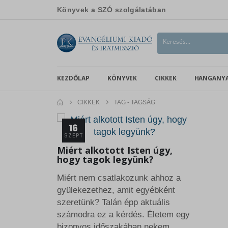
Könyvek a SZÓ szolgálatában
KEZDŐLAP
KÖNYVEK
CIKKEK
HANGANY
CIKKEK
TAG -
TAGSÁG
16
SZEPT
Miért alkotott Isten úgy,
hogy tagok legyünk?
Miért nem csatlakozunk ahhoz a
gyülekezethez, amit egyébként
szeretünk? Talán épp aktuális
számodra ez a kérdés. Életem egy
bizonyos időszakában nekem...