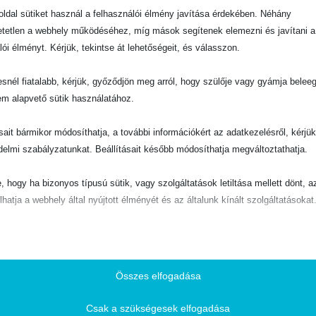
ldal sütiket használ a felhasználói élmény javítása érdekében. Néhány
tetlen a webhely működéséhez, míg mások segítenek elemezni és javítani a
lói élményt. Kérjük, tekintse át lehetőségeit, és válasszon.
snél fiatalabb, kérjük, győződjön meg arról, hogy szülője vagy gyámja belee
em alapvető sütik használatához.
ásait bármikor módosíthatja, a további információkért az adatkezelésről, kérjü
delmi szabályzatunkat. Beállításait később módosíthatja megváltoztathatja.
e, hogy ha bizonyos típusú sütik, vagy szolgáltatások letiltása mellett dönt, a
lhatja a webhely által nyújtott élményét és az általunk kínált szolgáltatásokat
ető
pvető sütik és szolgáltatások biztosítják az oldal megfelelő működéséhez. E
és szolgáltatások a GDPR szerint nem igénylik a felhasználó hozzájárulását.
Összes elfogadása
Részletek megjelenítése
Csak a szükségesek elfogadása