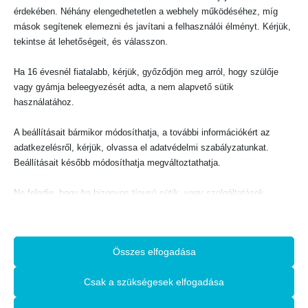
érdekében. Néhány elengedhetetlen a webhely működéséhez, míg
0
out of 5
300
Ft
mások segítenek elemezni és javítani a felhasználói élményt. Kérjük,
KOSÁRBA TESZEM
tekintse át lehetőségeit, és válasszon.
Ha 16 évesnél fiatalabb, kérjük, győződjön meg arról, hogy szülője
vagy gyámja beleegyezését adta, a nem alapvető sütik
használatához.
A beállításait bármikor módosíthatja, a további információkért az
adatkezelésről, kérjük, olvassa el adatvédelmi szabályzatunkat.
EVANGELIZÁCIÓ
Isten válasza az ember kérdéseire – Az üdvösség útja
Beállításait később módosíthatja megváltoztathatja.
0
out of 5
300
Ft
Ne feledje, hogy ha bizonyos típusú sütik, vagy szolgáltatások
KOSÁRBA TESZEM
letiltása mellett dönt, az befolyásolhatja a webhely által nyújtott
EVANGELIZÁCIÓ
Keresztyénség: Illúziók vagy tények?
élményét és az általunk kínált szolgáltatásokat.
0
out of 5
900
Ft
Összes elfogadása
Alapvető
KOSÁRBA TESZEM
Az alapvető sütik és szolgáltatások biztosítják az oldal megfelelő
Csak a szükségesek elfogadása
működéséhez. Ezek a sütik és szolgáltatások a GDPR szerint nem
igénylik a felhasználó hozzájárulását.