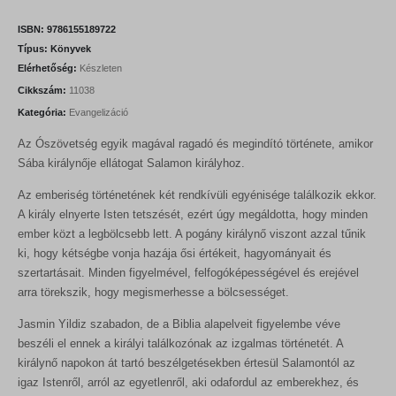
i
e
n
n
ISBN:
9786155189722
a
t
Típus:
Könyvek
l
p
Elérhetőség:
Készleten
p
r
r
i
Cikkszám:
11038
i
c
Kategória:
Evangelizáció
c
e
e
i
Az Ószövetség egyik magával ragadó és megindító története, amikor
w
s
a
:
Sába királynője ellátogat Salamon királyhoz.
s
1
:
0
Az emberiség történetének két rendkívüli egyénisége találkozik ekkor.
1
8
A király elnyerte Isten tetszését, ezért úgy megáldotta, hogy minden
2
0
ember közt a legbölcsebb lett. A pogány királynő viszont azzal tűnik
0
0
F
ki, hogy kétségbe vonja hazája ősi értékeit, hagyományait és
t
szertartásait. Minden figyelmével, felfogóképességével és erejével
F
.
arra törekszik, hogy megismerhesse a bölcsességet.
t
.
Jasmin Yildiz szabadon, de a Biblia alapelveit figyelembe véve
beszéli el ennek a királyi találkozónak az izgalmas történetét. A
királynő napokon át tartó beszélgetésekben értesül Salamontól az
igaz Istenről, arról az egyetlenről, aki odafordul az emberekhez, és