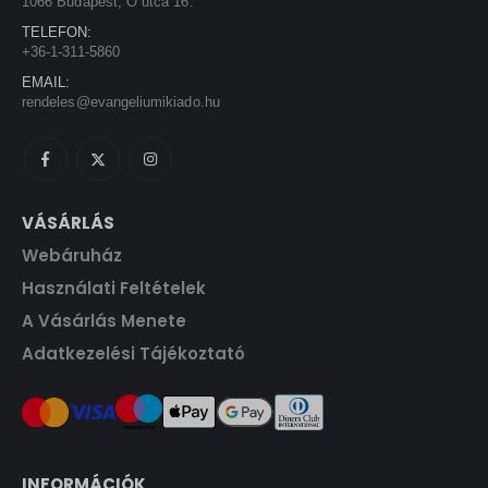
1066 Budapest, Ó utca 16.
5
0
TELEFON:
0
+36-1-311-5860
0
F
EMAIL:
t
rendeles@evangeliumikiado.hu
F
.
t
.
VÁSÁRLÁS
Webáruház
Használati Feltételek
A Vásárlás Menete
Adatkezelési Tájékoztató
INFORMÁCIÓK