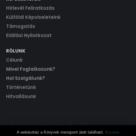
Hírlevél Feliratkozás
Külföldi Képviseleteink
Támogatás
Elállási Nyilatkozat
RÓLUNK
Célunk
Mivel Foglalkozunk?
Hol Szolgálunk?
Történetünk
Hitvallásunk
© Evangéliumi Kiadó 2021. All Rights Reserved.
A webáruház a Könyvek menüpont alatt található.
Bezárás