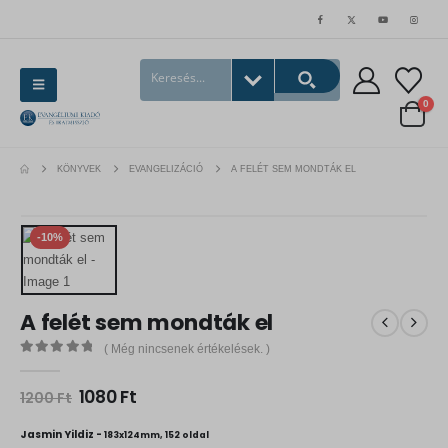
0
KÖNYVEK
EVANGELIZÁCIÓ
A FELÉT SEM MONDTÁK EL
-10%
A felét sem mondták el
( Még nincsenek értékelések. )
0
out of 5
O
C
1080
Ft
1200
Ft
r
u
i
r
Jasmin Yildiz -
183x124mm, 152 oldal
g
r