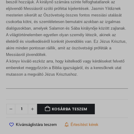
beszél hozzájuk. A királynő számára szinte felfoghatatlanok az
eljövendő Messiásról szóló prófétai kijelentések. Jasmin Yildiznek
mesterien sikerült az Ószövetség összes fontos messiási utalását
csokorba kötni, és szemléletesen bemutatni azokban az izgalmas
dialógusokban, amelyek Salamon és Sába királynője között zajlanak.
A világtörténelemben egyetlen olyan személy létezik, akinek az
életéről és viselkedéséről konkrét jövendölés van. Ez Jézus Krisztus,
akire minden pontosan ráillik, amit az ószövetségi próféták a
Messiásról jövendöltek.
A könyv kiváló eszköz arra, hogy kételkedő vagy kérdéseket felvető
embereket meggyőzzön a Biblia igazságáról, és a keresőknek utat
mutasson a megváltó Jézus Krisztushoz.
KOSÁRBA TESZEM
Kívánságlistára teszem
Értesítést kérek