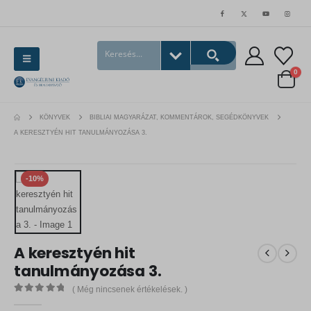
0
KÖNYVEK
BIBLIAI MAGYARÁZAT, KOMMENTÁROK, SEGÉDKÖNYVEK
A KERESZTYÉN HIT TANULMÁNYOZÁSA 3.
-10%
A keresztyén hit
tanulmányozása 3.
( Még nincsenek értékelések. )
0
out of 5