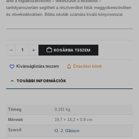
ahol a foglalkozásvezető – felkészülve a leckékből –
tanfolyamszerűen segítheti a résztvevőket hitük meggyökerezésében
és növekedésükben. Biblia iskolák számára kiváló könyvsorozat.
KOSÁRBA TESZEM
Kívánságlistára teszem
Értesítést kérek
TOVÁBBI INFORMÁCIÓK
Tömeg
0,191 kg
Méretek
19,7 × 14,2 × 0,9 cm
Szerző
O. J. Gibson