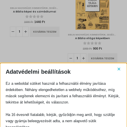
BIBLIAI MAGYARÁZAT, KOMMENTÁROK, SEGÉDKÖNYVEK
A Biblia képei és szimbólumai
0
out of 5
O
C
1440
Ft
1600
Ft
r
u
i
r
g
r
KOSÁRBA TESZEM
i
e
BIBLIAI MAGYARÁZAT, KOMMENTÁROK, SEGÉDKÖNYVEK
n
n
A Biblia világa képekben
a
t
l
p
p
r
r
i
0
out of 5
O
C
900
Ft
1000
Ft
i
c
r
u
c
e
i
r
e
i
g
r
KOSÁRBA TESZEM
w
s
i
e
a
:
n
n
s
1
a
t
:
4
×
l
p
1
4
Adatvédelmi beállítások
p
r
6
0
r
i
0
i
c
0
F
-10%
c
e
t
e
i
Ez a weboldal sütiket használ a felhasználói élmény javítása
F
.
w
s
t
a
:
érdekében. Néhány elengedhetetlen a webhely működéséhez, míg
.
s
9
:
0
mások segítenek elemezni és javítani a felhasználói élményt. Kérjük,
1
0
0
tekintse át lehetőségeit, és válasszon.
0
F
BIBLIAI MAGYARÁZAT, KOMMENTÁROK, SEGÉDKÖNYVEK
0
t
A Filemonhoz írt levél
.
F
t
Ha 16 évesnél fiatalabb, kérjük, győződjön meg arról, hogy szülője
.
0
out of 5
600
Ft
vagy gyámja beleegyezését adta, a nem alapvető sütik