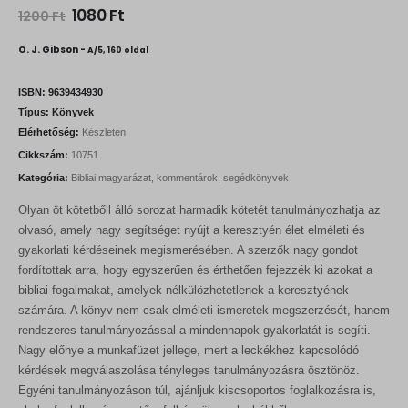
O
C
1080
Ft
1200
Ft
r
u
i
r
O. J. Gibson -
A/5, 160 oldal
g
r
i
e
n
n
ISBN:
9639434930
a
t
Típus:
Könyvek
l
p
Elérhetőség:
Készleten
p
r
r
i
Cikkszám:
10751
i
c
Kategória:
Bibliai magyarázat, kommentárok, segédkönyvek
c
e
e
i
Olyan öt kötetbőll álló sorozat harmadik kötetét tanulmányozhatja az
w
s
a
:
olvasó, amely nagy segítséget nyújt a keresztyén élet elméleti és
s
1
gyakorlati kérdéseinek megismerésében. A szerzők nagy gondot
:
0
fordítottak arra, hogy egyszerűen és érthetően fejezzék ki azokat a
1
8
2
0
bibliai fogalmakat, amelyek nélkülözhetetlenek a keresztyének
0
számára. A könyv nem csak elméleti ismeretek megszerzését, hanem
0
F
rendszeres tanulmányozással a mindennapok gyakorlatát is segíti.
t
Nagy előnye a munkafüzet jellege, mert a leckékhez kapcsolódó
F
.
t
kérdések megválaszolása tényleges tanulmányozásra ösztönöz.
.
Egyéni tanulmányozáson túl, ajánljuk kiscsoportos foglalkozásra is,