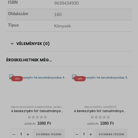
ISBN
9639434930
Oldalszám
160
Típus
Könyvek
VÉLEMÉNYEK (0)
ÉRDEKELHETNEK MÉG…
-10%
-10%
BIBLIAI MAGYARÁZAT, KOMMENTÁROK, SEGÉDKÖNYVEK
BIBLIAI TANÍTÁS, HITERŐSÍTŐ
A keresztyén hit tanulmányozása 4.
A keresztyén hit tanulmányozása 5.
0
out of 5
0
out of 5
O
C
O
C
1080
Ft
1080
Ft
1200
Ft
1200
Ft
r
u
r
u
i
r
i
r
KOSÁRBA TESZEM
KOSÁRBA TESZEM
g
r
g
r