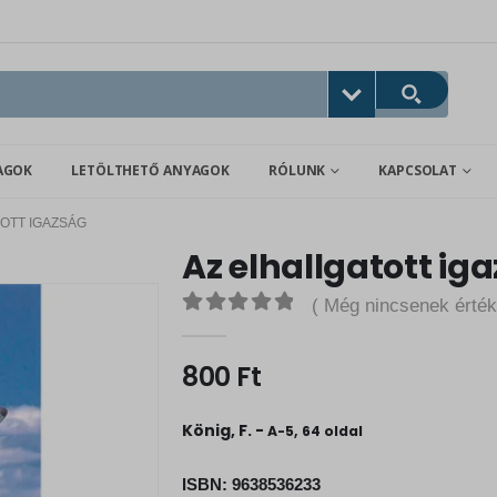
AGOK
LETÖLTHETŐ ANYAGOK
RÓLUNK
KAPCSOLAT
OTT IGAZSÁG
Az elhallgatott ig
( Még nincsenek érték
0
out of 5
800
Ft
König, F. -
A-5, 64 oldal
ISBN:
9638536233