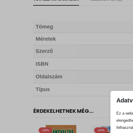
Tömeg
Méretek
Szerző
ISBN
Oldalszám
Típus
Adatv
ÉRDEKELHETNEK MÉG…
Ez a webo
elengedhe
felhaszná
-10%
-10%