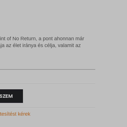
nt of No Return, a pont ahonnan már
a az élet iránya és célja, valamit az
SZEM
tesítést kérek