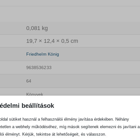
0,081 kg
19,7 × 12,4 × 0,5 cm
Friedhelm König
9638536233
64
Könyvek
édelmi beállítások
ldal sütiket használ a felhasználói élmény javítása érdekében. Néhány
tetlen a webhely működéséhez, míg mások segítenek elemezni és javítani a
lói élményt. Kérjük, tekintse át lehetőségeit, és válasszon.