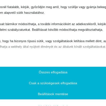
snél fiatalabb, kérjük, győződjön meg arról, hogy szülője vagy gyámja belee
em alapvető sütik használatához.
ásait bármikor módosíthatja, a további információkért az adatkezelésről, kérjü
delmi szabályzatunkat. Beállításait később módosíthatja megváltoztathatja.
e, hogy ha bizonyos típusú sütik, vagy szolgáltatások letiltása mellett dönt, a
lé
lhatja a webhely által nyújtott élményét és az általunk kínált szolgáltatásokat
C
u
ető
r
pvető sütik és szolgáltatások biztosítják az oldal megfelelő működéséhez. E
r
és szolgáltatások a GDPR szerint nem igénylik a felhasználó hozzájárulását.
e
Összes elfogadása
n
Részletek megjelenítése
t
Csak a szükségesek elfogadása
p
ztikai
r
ie
isztikai sütik és szolgáltatások felhasználási információkat gyűjtenek, amelye
i
Beállítások mentése
c
vé teszik számunkra, hogy betekintést nyerjünk abba, hogyan lépnek kapcsol
SSID
e
tóink a weboldalunkkal.
i