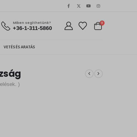
Miben segíthetünk?
0
+36-1-311-5860
VETÉS ÉS ARATÁS
azság
elések. )