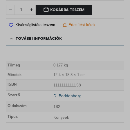
.
F
KOSÁRBA TESZEM
t
.
Kívánságlistára teszem
Értesítést kérek
TOVÁBBI INFORMÁCIÓK
Tömeg
0,177 kg
Méretek
12,4 × 18,3 × 1 cm
ISBN
1111111111158
Szerző
D. Boddenberg
Oldalszám
182
Típus
Könyvek