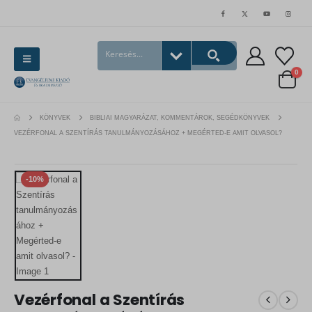
0
KÖNYVEK
BIBLIAI MAGYARÁZAT, KOMMENTÁROK, SEGÉDKÖNYVEK
VEZÉRFONAL A SZENTÍRÁS TANULMÁNYOZÁSÁHOZ + MEGÉRTED-E AMIT OLVASOL?
-10%
Vezérfonal a Szentírás