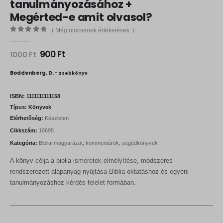
tanulmányozásához +
Megérted-e amit olvasol?
( Még nincsenek értékelések. )
0
out of 5
O
C
900
Ft
1000
Ft
r
u
i
r
Boddenberg, D. -
zsebkönyv
g
r
i
e
n
n
ISBN:
1111111111158
a
t
Típus:
Könyvek
l
p
Elérhetőség:
Készleten
p
r
r
i
Cikkszám:
10695
i
c
Kategória:
Bibliai magyarázat, kommentárok, segédkönyvek
c
e
e
i
A könyv célja a biblia ismeretek elmélyítése, módszeres
w
s
a
:
rendszerezett alapanyag nyújtása Biblia oktatáshoz és egyéni
s
9
tanulmányozáshoz kérdés-felelet formában.
:
0
1
0
0
0
F
0
t