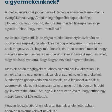
a gyermekeinknek?
A jólét evangéliumát joggal nevezik teológiai eltévelyedésnek, hamis
evangéliumnak vagy Amerika legmérgezőbb exportcikkének.
Elbűvölő, csillogó, csábító, de Krisztus minden hűséges követője
egyetért abban, hogy nem Istentől való.
Az üzenet egyszerű: Isten vágya minden keresztyén számára az,
hogy egészségesek, gazdagok és boldogok legyenek. Egyszerűen
csak megnevezzük, hogy mit akarunk, és Isten azonnal mozdul, hogy
megadja nekünk. Sajnos ez az üzenet milliókat téveszt meg, és lehet,
hogy hatással van arra, hogy hogyan neveled a gyermekeidet.
Az évek során megfigyeltem, ahogy szerető szülők akaratlanul is
ennek a hamis evangéliumnak az elvei szerint nevelik gyerekeiket.
Mindannyian gondoskodó szülők voltak, és a legjobbat akarták a
gyermekeiknek, és mindannyian az evangéliumot hűségesen hirdető
gyülekezetekbe jártak. Ám egyikük sem vette észre, hogy otthon egy
másik üzenetet közvetítettek.
Hogyan fedezhetjük fel ennek a tanításnak a jelenlétét abban,
ahogyan a gyermekeinket neveljük?