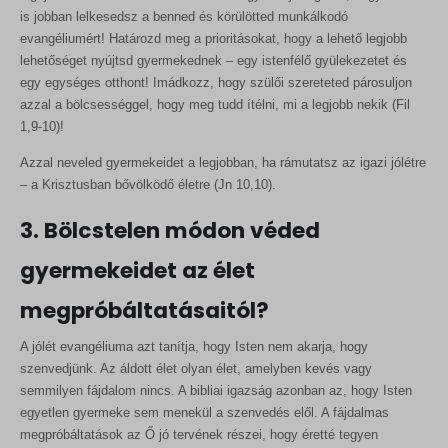
is jobban lelkesedsz a benned és körülötted munkálkodó
evangéliumért! Határozd meg a prioritásokat, hogy a lehető legjobb
lehetőséget nyújtsd gyermekednek – egy istenfélő gyülekezetet és
egy egységes otthont! Imádkozz, hogy szülői szereteted párosuljon
azzal a bölcsességgel, hogy meg tudd ítélni, mi a legjobb nekik (Fil
1,9-10)!
Azzal neveled gyermekeidet a legjobban, ha rámutatsz az igazi jólétre
– a Krisztusban bővölködő életre (Jn 10,10).
3. Bölcstelen módon véded
gyermekeidet az élet
megpróbáltatásaitól?
A jólét evangéliuma azt tanítja, hogy Isten nem akarja, hogy
szenvedjünk. Az áldott élet olyan élet, amelyben kevés vagy
semmilyen fájdalom nincs. A bibliai igazság azonban az, hogy Isten
egyetlen gyermeke sem menekül a szenvedés elől. A fájdalmas
megpróbáltatások az Ő jó tervének részei, hogy éretté tegyen