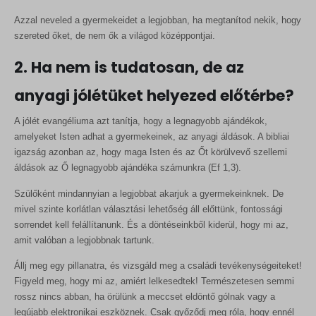
Azzal neveled a gyermekeidet a legjobban, ha megtanítod nekik, hogy
szereted őket, de nem ők a világod középpontjai.
2. Ha nem is tudatosan, de az
anyagi jólétüket helyezed előtérbe?
A jólét evangéliuma azt tanítja, hogy a legnagyobb ajándékok,
amelyeket Isten adhat a gyermekeinek, az anyagi áldások. A bibliai
igazság azonban az, hogy maga Isten és az Őt körülvevő szellemi
áldások az Ő legnagyobb ajándéka számunkra (Ef 1,3).
Szülőként mindannyian a legjobbat akarjuk a gyermekeinknek. De
mivel szinte korlátlan választási lehetőség áll előttünk, fontossági
sorrendet kell felállítanunk. És a döntéseinkből kiderül, hogy mi az,
amit valóban a legjobbnak tartunk.
Állj meg egy pillanatra, és vizsgáld meg a családi tevékenységeiteket!
Figyeld meg, hogy mi az, amiért lelkesedtek! Természetesen semmi
rossz nincs abban, ha örülünk a meccset eldöntő gólnak vagy a
legújabb elektronikai eszköznek. Csak győződj meg róla, hogy ennél