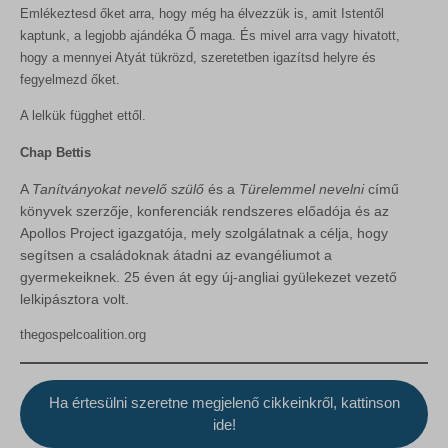
_ga_*
Emlékeztesd őket arra, hogy még ha élvezzük is, amit Istentől
vagy amelyeket nem kategorizáltak.
woocommerce_recently_viewed
rs6_overview_pagination
kaptunk, a legjobb ajándéka Ő maga. És mivel arra vagy hivatott,
Részletek megjelenítése
wordpress_logged_in_*
hogy a mennyei Atyát tükrözd, szeretetben igazítsd helyre és
sbjs_current
fegyelmezd őket.
wordpress_test_cookie
MicrosoftApplicationsTelemetryDeviceId
sbjs_current_add
A lelkük függhet ettől.
wp_lang
MicrosoftApplicationsTelemetryFirstLaunchTime
sbjs_first
wp_woocommerce_session_*
Chap Bettis
redux_*
sbjs_first_add
wp-settings-*
A
Tanítványokat nevelő szülő
és a
Türelemmel nevelni
című
ssm_au_c
sbjs_migrations
könyvek szerzője, konferenciák rendszeres előadója és az
wp-settings-time-*
wp-*
Apollos Project igazgatója, mely szolgálatnak a célja, hogy
sbjs_session
segítsen a családoknak átadni az evangéliumot a
sbjs_udata
gyermekeiknek. 25 éven át egy új-angliai gyülekezet vezető
lelkipásztora volt.
tk_ai
thegospelcoalition.org
Ha értesülni szeretne megjelenő cikkeinkről, kattinson
ide!