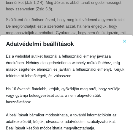
bennünket (Jak 1,2-4). Még Jézus is abból tanult engedelmességet,
hogy szenvedett (Zsid 5,8).
Szülőként ösztönösen érzed, hogy meg kell védened a gyermekeidet.
De megronthatjuk ezt a szeretetet azzal, ha nem engedjük, hogy
megtapasztalják a próbákat. Gyakran az, hogy nem értjük igazán, mit
mond a Biblia szenvedésről, a szülői magatartásunkban is
×
Adatvédelmi beállítások
megmutatkozik.
Ez a weboldal sütiket használ a felhasználói élmény javítása
Ha soha nem engedjük meg a gyermekeinknek, hogy megtapasztalják
érdekében. Néhány elengedhetetlen a webhely működéséhez, míg
viselkedésük törvényszerű következményeit, akkor finoman szólva is
mások segítenek elemezni és javítani a felhasználói élményt. Kérjük,
egy másik evangéliumot hirdetünk feléjük. Ha megtagadjuk a
tekintse át lehetőségeit, és válasszon.
megfelelő, helyreigazító fegyelmezést, másképp viselkedünk, mint
mennyei Atyánk: „mert akit szeret az Úr, megfenyíti, és megostoroz
Ha 16 évesnél fiatalabb, kérjük, győződjön meg arról, hogy szülője
mindenkit, akit fiává fogad” (Zsid 12,6).
vagy gyámja beleegyezését adta, a nem alapvető sütik
használatához.
Gyakran az, hogy nem értjük igazán, mit mond a Biblia
A beállításait bármikor módosíthatja, a további információkért az
szenvedésről, a szülői magatartásunkban is
adatkezelésről, kérjük, olvassa el adatvédelmi szabályzatunkat.
megmutatkozik.
Beállításait később módosíthatja megváltoztathatja.