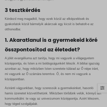
3 tesztkérdés
Kérdezd meg magadtól, hogy ezek közül az elképzelések és
gyakorlatok közül bármelyik akárcsak egy kicsit is behatolt-e az
otthonodba:
1. Akaratlanul is a gyermekeid köré
összpontosítod az életedet?
A jólét evangéliuma azt tanítja, hogy mi vagyunk a világegyetem
középpontja, és Isten a mi boldogságunkért létezik. A bibliai igazság
azonban az, hogy miközben Isten szeretete túlárad az Ő népe iránt,
mi vagyunk az Ő számára teremtve. Ő, és nem mi vagyunk a
középpontban.
Aziránti vágyunkban, hogy szeressük a gyermekeinket, hasonló
hamis üzenetet közvetíthetünk. Miközben törődünk velük, könnyű azt
kommunikálni: te vagy az univerzumom középpontja. Azért létezem,
hogy téged szolgáljalak.