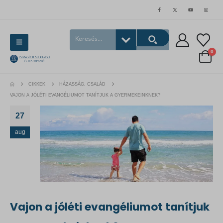
0
CIKKEK
HÁZASSÁG, CSALÁD
VAJON A JÓLÉTI EVANGÉLIUMOT TANÍTJUK A GYERMEKEINKNEK?
27
aug
Vajon a jóléti evangéliumot tanítjuk