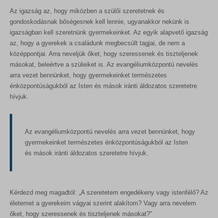
Az igazság az, hogy miközben a szülői szeretetnek és
gondoskodásnak bőségesnek kell lennie, ugyanakkor nekünk is
igazságban kell szeretnünk gyermekeinket. Az egyik alapvető igazság
az, hogy a gyerekek a családunk megbecsült tagjai, de nem a
középpontjai. Arra neveljük őket, hogy szeressenek és tiszteljenek
másokat, beleértve a szüleiket is. Az evangéliumközpontú nevelés
arra vezet bennünket, hogy gyermekeinket természetes
énközpontúságukból az Isten és mások iránti áldozatos szeretetre
hívjuk.
Az evangéliumközpontú nevelés arra vezet bennünket, hogy
gyermekeinket természetes énközpontúságukból az Isten
és mások iránti áldozatos szeretetre hívjuk.
Kérdezd meg magadtól: „A szeretetem engedékeny vagy istenfélő? Az
életemet a gyerekeim vágyai szerint alakítom? Vagy arra nevelem
őket, hogy szeressenek és tiszteljenek másokat?”