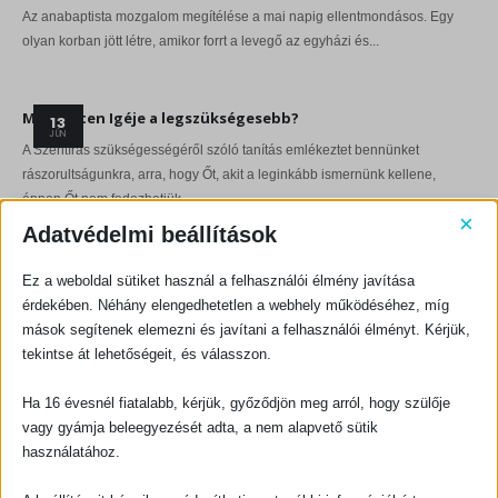
Az anabaptista mozgalom megítélése a mai napig ellentmondásos. Egy
olyan korban jött létre, amikor forrt a levegő az egyházi és...
Miért Isten Igéje a legszükségesebb?
13
JÚN
A Szentírás szükségességéről szóló tanítás emlékeztet bennünket
rászorultságunkra, arra, hogy Őt, akit a leginkább ismernünk kellene,
éppen Őt nem fedezhetjük...
×
Adatvédelmi beállítások
Mit jelent az „evangéliumi” szó?
13
Ez a weboldal sütiket használ a felhasználói élmény javítása
SZEPT
érdekében. Néhány elengedhetetlen a webhely működéséhez, míg
Az „evangéliumi” (vagy „evangelikál”) szót egyesek szociológiai (amikor
mások segítenek elemezni és javítani a felhasználói élményt. Kérjük,
meghatározzák, hogy milyenek a magukat evangéliuminak nevező
tekintse át lehetőségeit, és válasszon.
csoportok) és történelmi (amikor meghatározzák...
Ha 16 évesnél fiatalabb, kérjük, győződjön meg arról, hogy szülője
vagy gyámja beleegyezését adta, a nem alapvető sütik
használatához.