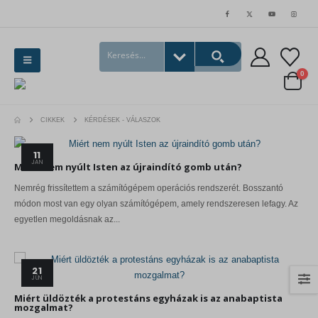
0
CIKKEK
KÉRDÉSEK - VÁLASZOK
11
JAN
Miért nem nyúlt Isten az újraindító gomb után?
Nemrég frissítettem a számítógépem operációs rendszerét. Bosszantó
módon most van egy olyan számítógépem, amely rendszeresen lefagy. Az
egyetlen megoldásnak az...
21
JÚN
Miért üldözték a protestáns egyházak is az anabaptista
mozgalmat?