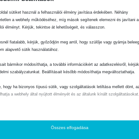
ldal sütiket használ a felhasználói élmény javítása érdekében. Néhány
tetlen a webhely működéséhez, míg mások segítenek elemezni és javítani a
lói élményt. Kérjük, tekintse át lehetőségeit, és válasszon.
snél fiatalabb, kérjük, győződjön meg arról, hogy szülője vagy gyámja belee
em alapvető sütik használatához.
ásait bármikor módosíthatja, a további információkért az adatkezelésről, kérjü
delmi szabályzatunkat. Beállításait később módosíthatja megváltoztathatja.
e, hogy ha bizonyos típusú sütik, vagy szolgáltatások letiltása mellett dönt, a
lhatja a webhely által nyújtott élményét és az általunk kínált szolgáltatásokat
ető
pvető sütik és szolgáltatások biztosítják az oldal megfelelő működéséhez. E
és szolgáltatások a GDPR szerint nem igénylik a felhasználó hozzájárulását.
Összes elfogadása
Részletek megjelenítése
ő
ITT
! Evangéliumi Kiadó és Iratmisszió 2021