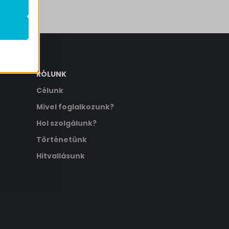
k
atba
RÓLUNK
Célunk
ek nem
Mivel foglalkozunk?
Hol szolgálunk?
Történetünk
Hitvallásunk