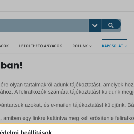
AGOK
LETÖLTHETŐ ANYAGOK
RÓLUNK
KAPCSOLAT
tban!
re olyan tartalmakról adunk tájékoztatást, amelyek hoz
ásához. A feliratkozók számára tájékoztatást küldünk megj
ántartsuk azokat, és e-mailen tájékoztatást küldjünk. B
 amiben egy linkre kattintva meg kell erősítenie feliratk
édelmi beállítások