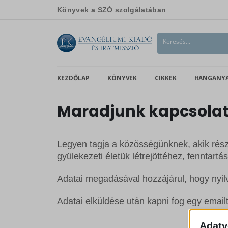
Könyvek a SZÓ szolgálatában
KEZDŐLAP
KÖNYVEK
CIKKEK
HANGANY
Maradjunk kapcsola
Legyen tagja a közösségünknek, akik részé
gyülekezeti életük létrejöttéhez, fenntart
Adatai megadásával hozzájárul, hogy nyilv
Adatai elküldése után kapni fog egy emailt,
Adatv