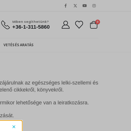
Miben segíthetünk?
0
+36-1-311-5860
VETÉS ÉS ARATÁS
zájárulnak az egészséges lelki-szellemi és
elenő cikkekről, könyvekről.
ármikor lehetősége van a leiratkozásra.
ozását.
×