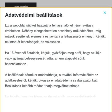
KÖVETÉS
×
Adatvédelmi beállítások
Ez a weboldal sütiket használ a felhasználói élmény javítása
érdekében. Néhány elengedhetetlen a webhely működéséhez, míg
mások segítenek elemezni és javítani a felhasználói élményt. Kérjük,
KAPCSOLATFELVÉTEL
tekintse át lehetőségeit, és válasszon.
Evangéliumi Kiadó
Ha 16 évesnél fiatalabb, kérjük, győződjön meg arról, hogy szülője
CÍM:
1066 Budapest, Ó utca 16.
vagy gyámja beleegyezését adta, a nem alapvető sütik
használatához.
TELEFON:
+36-1-311-5860
A beállításait bármikor módosíthatja, a további információkért az
EMAIL:
adatkezelésről, kérjük, olvassa el adatvédelmi szabályzatunkat.
rendeles@evangeliumikiado.hu
Beállításait később módosíthatja megváltoztathatja.
Ne feledje, hogy ha bizonyos típusú sütik, vagy szolgáltatások
letiltása mellett dönt, az befolyásolhatja a webhely által nyújtott
élményét és az általunk kínált szolgáltatásokat.
VÁSÁRLÁS