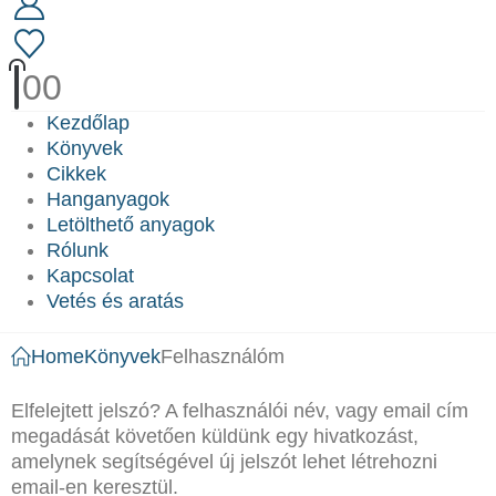
0
0
Kezdőlap
Könyvek
Cikkek
Hanganyagok
Letölthető anyagok
Rólunk
Kapcsolat
Vetés és aratás
Home
Könyvek
Felhasználóm
Elfelejtett jelszó? A felhasználói név, vagy email cím
megadását követően küldünk egy hivatkozást,
amelynek segítségével új jelszót lehet létrehozni
email-en keresztül.