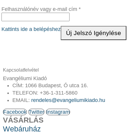
Kötelező
Felhasználónév vagy e-mail cím
*
Kattints ide a belépéshez
Új Jelszó Igénylése
Kapcsolatfelvétel
Evangéliumi Kiadó
CÍM:
1066 Budapest, Ó utca 16.
TELEFON:
+36-1-311-5860
EMAIL:
rendeles@evangeliumikiado.hu
Facebook
Twitter
Instagram
VÁSÁRLÁS
Webáruház