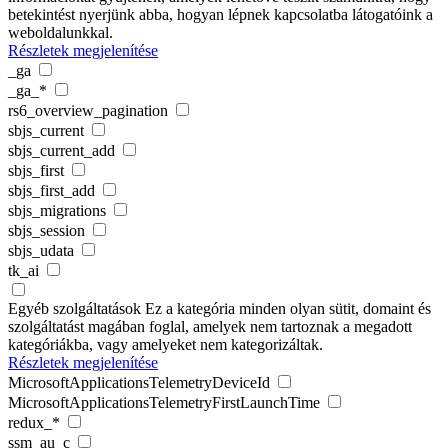
betekintést nyerjünk abba, hogyan lépnek kapcsolatba látogatóink a
weboldalunkkal.
Részletek megjelenítése
_ga
_ga_*
rs6_overview_pagination
sbjs_current
sbjs_current_add
sbjs_first
sbjs_first_add
sbjs_migrations
sbjs_session
sbjs_udata
tk_ai
Egyéb szolgáltatások
Ez a kategória minden olyan sütit, domaint és
szolgáltatást magában foglal, amelyek nem tartoznak a megadott
kategóriákba, vagy amelyeket nem kategorizáltak.
Részletek megjelenítése
MicrosoftApplicationsTelemetryDeviceId
MicrosoftApplicationsTelemetryFirstLaunchTime
redux_*
ssm_au_c