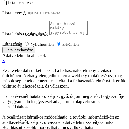
Új lista készítése
Lista neve:
*
Lista leírása
(választható)
Láthatóság
Nyilvános lista
Privát lista
Lista létrehozása
Adatvédelmi beállítások
×
Ez a weboldal sütiket használ a felhasználói élmény javítása
érdekében. Néhány elengedhetetlen a webhely működéséhez, míg
mások segítenek elemezni és javítani a felhasználói élményt. Kérjük,
tekintse át lehetőségeit, és válasszon.
Ha 16 évesnél fiatalabb, kérjük, győződjön meg arról, hogy szülője
vagy gyámja beleegyezését adta, a nem alapvető sütik
használatához.
A beállításait bármikor módosíthatja, a további információkért az
adatkezelésről, kérjük, olvassa el adatvédelmi szabályzatunkat.
Beállításait később módosíthatja megváltoztathatja.