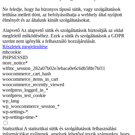
Ne feledje, hogy ha bizonyos típusú sütik, vagy szolgáltatások
letiltása mellett dönt, az befolyásolhatja a webhely által nyújtott
élményét és az általunk kínált szolgáltatásokat.
Alapvető
Az alapvető sütik és szolgáltatások biztosítják az oldal
megfelelő működéséhez. Ezek a sütik és szolgáltatások a GDPR
szerint nem igénylik a felhasználó hozzájárulását.
Részletek megjelenítése
mhcookie
PHPSESSID
store_notice*
wlfmc_session_282a07b02e3ebaca0e6c6db58fe7bf11
woocommerce_cart_hash
woocommerce_items_in_cart
woocommerce_recently_viewed
wordpress_logged_in_*
wordpress_test_cookie
wp_lang
wp_woocommerce_session_*
wp-settings-*
wp-settings-time-*
Statisztikai
A statisztikai sütik és szolgáltatások felhasználási
információkat gyűjtenek, amelyek lehetővé teszik számunkra, hogy