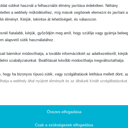
ldal sütiket használ a felhasználói élmény javítása érdekében. Néhány
tetlen a webhely működéséhez, míg mások segítenek elemezni és javítani a
lói élményt. Kérjük, tekintse át lehetőségeit, és válasszon.
snél fiatalabb, kérjük, győződjön meg arról, hogy szülője vagy gyámja belee
em alapvető sütik használatához.
ásait bármikor módosíthatja, a további információkért az adatkezelésről, kérjü
delmi szabályzatunkat. Beállításait később módosíthatja megváltoztathatja.
e, hogy ha bizonyos típusú sütik, vagy szolgáltatások letiltása mellett dönt, a
lhatja a webhely által nyújtott élményét és az általunk kínált szolgáltatásokat
ető
pvető sütik és szolgáltatások biztosítják az oldal megfelelő működéséhez. E
és szolgáltatások a GDPR szerint nem igénylik a felhasználó hozzájárulását.
Összes elfogadása
Részletek megjelenítése
Csak a szükségesek elfogadása