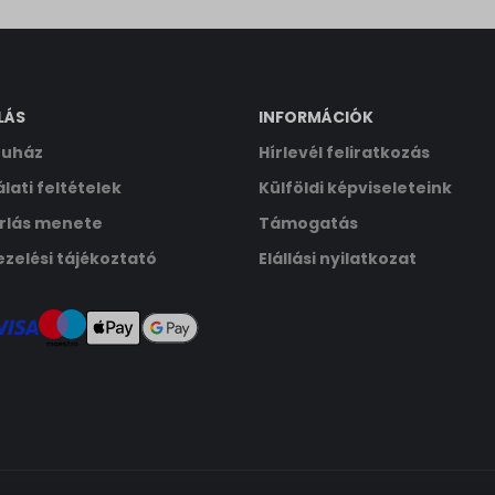
ata
LÁS
INFORMÁCIÓK
uház
Hírlevél feliratkozás
lati feltételek
Külföldi képviseleteink
rlás menete
Támogatás
zelési tájékoztató
Elállási nyilatkozat