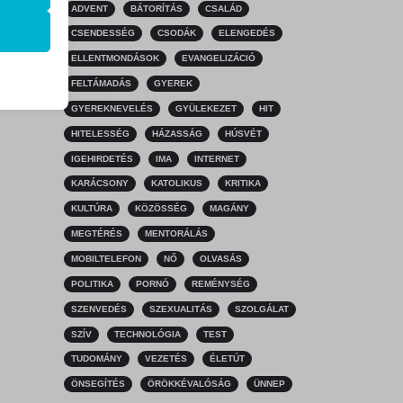
ADVENT
BÁTORÍTÁS
CSALÁD
k
CSENDESSÉG
CSODÁK
ELENGEDÉS
atba
ELLENTMONDÁSOK
EVANGELIZÁCIÓ
FELTÁMADÁS
GYEREK
GYEREKNEVELÉS
GYÜLEKEZET
HIT
HITELESSÉG
HÁZASSÁG
HÚSVÉT
ek nem
IGEHIRDETÉS
IMA
INTERNET
KARÁCSONY
KATOLIKUS
KRITIKA
KULTÚRA
KÖZÖSSÉG
MAGÁNY
MEGTÉRÉS
MENTORÁLÁS
MOBILTELEFON
NŐ
OLVASÁS
POLITIKA
PORNÓ
REMÉNYSÉG
SZENVEDÉS
SZEXUALITÁS
SZOLGÁLAT
SZÍV
TECHNOLÓGIA
TEST
TUDOMÁNY
VEZETÉS
ÉLETÚT
ÖNSEGÍTÉS
ÖRÖKKÉVALÓSÁG
ÜNNEP