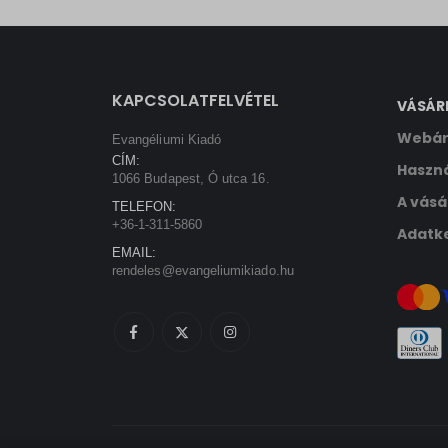
sbjs_ud
tk_ai
KAPCSOLATFELVÉTEL
VÁSÁR
Webár
Evangéliumi Kiadó
CÍM:
Haszná
1066 Budapest, Ó utca 16.
A vásá
TELEFON:
+36-1-311-5860
Adatke
EMAIL:
rendeles@evangeliumikiado.hu