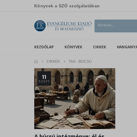
Könyvek a SZÓ szolgálatában
KEZDŐLAP
KÖNYVEK
CIKKEK
HANGANY
CIKKEK
TAG -
BÚCSÚ
11
SZEPT
A búcsú intézménye: él és