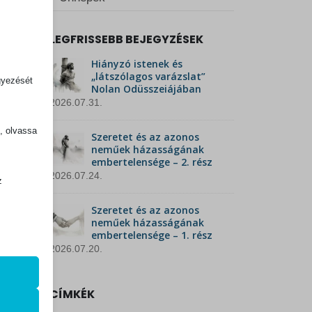
LEGFRISSEBB BEJEGYZÉSEK
Hiányzó istenek és
„látszólagos varázslat”
gyezését
Nolan Odüsszeiájában
2026.07.31.
k, olvassa
Szeretet és az azonos
neműek házasságának
embertelensége – 2. rész
2026.07.24.
z
.
Szeretet és az azonos
neműek házasságának
embertelensége – 1. rész
2026.07.20.
zek a
CÍMKÉK