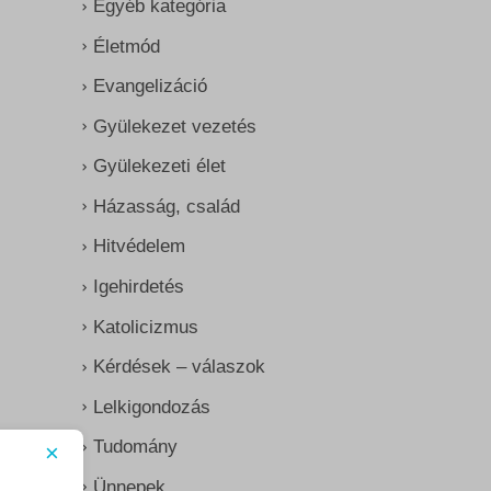
Egyéb kategória
Életmód
Evangelizáció
Gyülekezet vezetés
Gyülekezeti élet
Házasság, család
Hitvédelem
Igehirdetés
Katolicizmus
Kérdések – válaszok
Lelkigondozás
Tudomány
×
Ünnepek