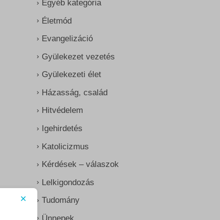
Egyéb kategória
Életmód
Evangelizáció
Gyülekezet vezetés
Gyülekezeti élet
Házasság, család
Hitvédelem
Igehirdetés
Katolicizmus
Kérdések – válaszok
Lelkigondozás
×
Tudomány
Ünnepek