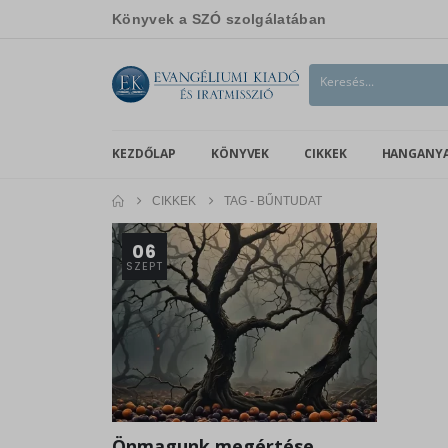
Könyvek a SZÓ szolgálatában
KEZDŐLAP
KÖNYVEK
CIKKEK
HANGANY
CIKKEK
TAG -
BŰNTUDAT
06
SZEPT
Önmagunk megértése