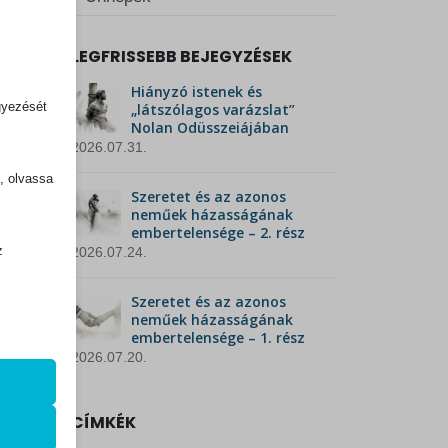
LEGFRISSEBB BEJEGYZÉSEK
Hiányzó istenek és
gyezését
„látszólagos varázslat”
Nolan Odüsszeiájában
2026.07.31.
k, olvassa
Szeretet és az azonos
neműek házasságának
embertelensége – 2. rész
z
2026.07.24.
.
Szeretet és az azonos
neműek házasságának
embertelensége – 1. rész
zek a
2026.07.20.
CÍMKÉK