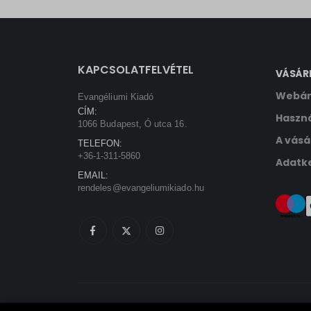
sbjs_ud
tk_ai
KAPCSOLATFELVÉTEL
VÁSÁR
Webár
Evangéliumi Kiadó
CÍM:
Haszná
1066 Budapest, Ó utca 16.
A vásá
TELEFON:
+36-1-311-5860
Adatke
EMAIL:
rendeles@evangeliumikiado.hu