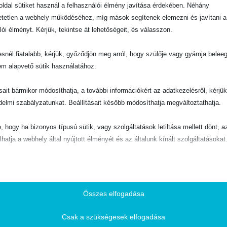
ldal sütiket használ a felhasználói élmény javítása érdekében. Néhány
tetlen a webhely működéséhez, míg mások segítenek elemezni és javítani a
lói élményt. Kérjük, tekintse át lehetőségeit, és válasszon.
snél fiatalabb, kérjük, győződjön meg arról, hogy szülője vagy gyámja belee
em alapvető sütik használatához.
ásait bármikor módosíthatja, a további információkért az adatkezelésről, kérjü
delmi szabályzatunkat. Beállításait később módosíthatja megváltoztathatja.
e, hogy ha bizonyos típusú sütik, vagy szolgáltatások letiltása mellett dönt, a
lhatja a webhely által nyújtott élményét és az általunk kínált szolgáltatásokat
ető
pvető sütik és szolgáltatások biztosítják az oldal megfelelő működéséhez. E
és szolgáltatások a GDPR szerint nem igénylik a felhasználó hozzájárulását.
Összes elfogadása
Részletek megjelenítése
Csak a szükségesek elfogadása
ztikai