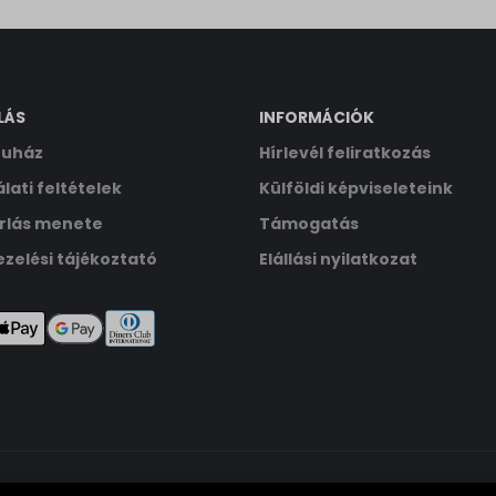
ata
LÁS
INFORMÁCIÓK
uház
Hírlevél feliratkozás
lati feltételek
Külföldi képviseleteink
rlás menete
Támogatás
zelési tájékoztató
Elállási nyilatkozat