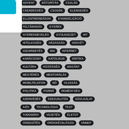
ADVENT
BÁTORÍTÁS
CSALÁD
k
CSENDESSÉG
CSODÁK
ELENGEDÉS
atba
ELLENTMONDÁSOK
EVANGELIZÁCIÓ
FELTÁMADÁS
GYEREK
GYEREKNEVELÉS
GYÜLEKEZET
HIT
HITELESSÉG
HÁZASSÁG
HÚSVÉT
ek nem
IGEHIRDETÉS
IMA
INTERNET
KARÁCSONY
KATOLIKUS
KRITIKA
KULTÚRA
KÖZÖSSÉG
MAGÁNY
MEGTÉRÉS
MENTORÁLÁS
MOBILTELEFON
NŐ
OLVASÁS
POLITIKA
PORNÓ
REMÉNYSÉG
SZENVEDÉS
SZEXUALITÁS
SZOLGÁLAT
SZÍV
TECHNOLÓGIA
TEST
TUDOMÁNY
VEZETÉS
ÉLETÚT
ÖNSEGÍTÉS
ÖRÖKKÉVALÓSÁG
ÜNNEP