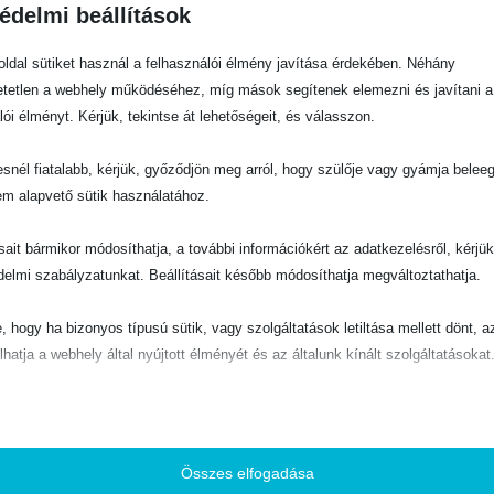
édelmi beállítások
ldal sütiket használ a felhasználói élmény javítása érdekében. Néhány
tetlen a webhely működéséhez, míg mások segítenek elemezni és javítani a
lói élményt. Kérjük, tekintse át lehetőségeit, és válasszon.
snél fiatalabb, kérjük, győződjön meg arról, hogy szülője vagy gyámja belee
em alapvető sütik használatához.
ásait bármikor módosíthatja, a további információkért az adatkezelésről, kérjü
delmi szabályzatunkat. Beállításait később módosíthatja megváltoztathatja.
e, hogy ha bizonyos típusú sütik, vagy szolgáltatások letiltása mellett dönt, a
lhatja a webhely által nyújtott élményét és az általunk kínált szolgáltatásokat
ető
pvető sütik és szolgáltatások biztosítják az oldal megfelelő működéséhez. E
és szolgáltatások a GDPR szerint nem igénylik a felhasználó hozzájárulását.
Összes elfogadása