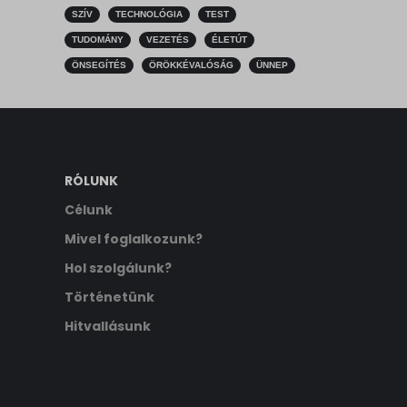
SZÍV
TECHNOLÓGIA
TEST
TUDOMÁNY
VEZETÉS
ÉLETÚT
ÖNSEGÍTÉS
ÖRÖKKÉVALÓSÁG
ÜNNEP
RÓLUNK
Célunk
Mivel foglalkozunk?
Hol szolgálunk?
Történetünk
Hitvallásunk