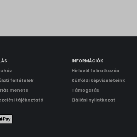
ssion
ings-time-*
ata
LÁS
INFORMÁCIÓK
uház
Hírlevél feliratkozás
lati feltételek
Külföldi képviseleteink
rlás menete
Támogatás
zelési tájékoztató
Elállási nyilatkozat