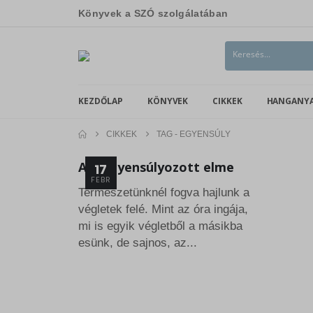
Könyvek a SZÓ szolgálatában
KEZDŐLAP
KÖNYVEK
CIKKEK
HANGANY
CIKKEK
TAG -
EGYENSÚLY
A kiegyensúlyozott elme
17
FEBR
Természetünknél fogva hajlunk a
végletek felé. Mint az óra ingája,
mi is egyik végletből a másikba
esünk, de sajnos, az...