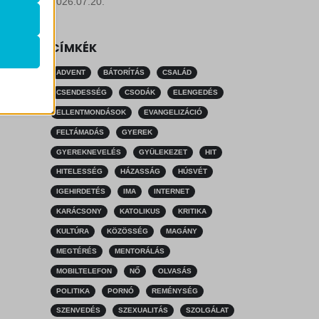
2026.07.20.
k
CÍMKÉK
atba
ADVENT
BÁTORÍTÁS
CSALÁD
CSENDESSÉG
CSODÁK
ELENGEDÉS
ELLENTMONDÁSOK
EVANGELIZÁCIÓ
FELTÁMADÁS
GYEREK
ek nem
GYEREKNEVELÉS
GYÜLEKEZET
HIT
HITELESSÉG
HÁZASSÁG
HÚSVÉT
IGEHIRDETÉS
IMA
INTERNET
KARÁCSONY
KATOLIKUS
KRITIKA
KULTÚRA
KÖZÖSSÉG
MAGÁNY
MEGTÉRÉS
MENTORÁLÁS
MOBILTELEFON
NŐ
OLVASÁS
POLITIKA
PORNÓ
REMÉNYSÉG
SZENVEDÉS
SZEXUALITÁS
SZOLGÁLAT