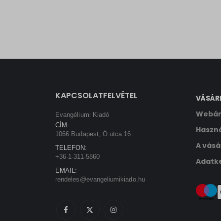
sbjs_se
wp-sett
sbjs_ud
tk_ai
KAPCSOLATFELVÉTEL
VÁSÁR
Webár
Evangéliumi Kiadó
CÍM:
Haszná
1066 Budapest, Ó utca 16.
A vásá
TELEFON:
+36-1-311-5860
Adatke
EMAIL:
rendeles@evangeliumikiado.hu