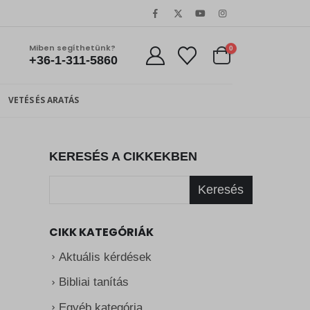
Miben segíthetünk?
0
+36-1-311-5860
VETÉS ÉS ARATÁS
KERESÉS A CIKKEKBEN
Keresés
CIKK KATEGÓRIÁK
Aktuális kérdések
Bibliai tanítás
Egyéb kategória