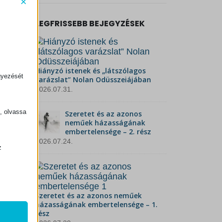
×
LEGFRISSEBB BEJEGYZÉSEK
Hiányzó istenek és „látszólagos
gyezését
varázslat” Nolan Odüsszeiájában
2026.07.31.
k, olvassa
Szeretet és az azonos
neműek házasságának
embertelensége – 2. rész
2026.07.24.
z
.
Szeretet és az azonos neműek
zek a
házasságának embertelensége – 1.
rész