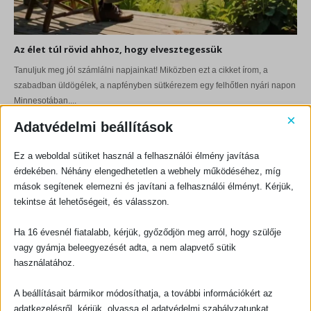
Az élet túl rövid ahhoz, hogy elvesztegessük
Tanuljuk meg jól számlálni napjainkat! Miközben ezt a cikket írom, a
szabadban üldögélek, a napfényben sütkérezem egy felhőtlen nyári napon
Minnesotában....
×
Adatvédelmi beállítások
John Lennox professzor megemlékezése David Goodingról
27
Ez a weboldal sütiket használ a felhasználói élmény javítása
SZEPT
Hölgyeim és uraim! Megtiszteltetés számomra az Önök felkérése arra, hogy
érdekében. Néhány elengedhetetlen a webhely működéséhez, míg
tisztelettel adózzak David Gooding emlékének, aki egy briliáns tudós és...
mások segítenek elemezni és javítani a felhasználói élményt. Kérjük,
tekintse át lehetőségeit, és válasszon.
Ha 16 évesnél fiatalabb, kérjük, győződjön meg arról, hogy szülője
vagy gyámja beleegyezését adta, a nem alapvető sütik
használatához.
KAPCSOLATFELVÉTEL
A beállításait bármikor módosíthatja, a további információkért az
Evangéliumi Kiadó
adatkezelésről, kérjük, olvassa el adatvédelmi szabályzatunkat.