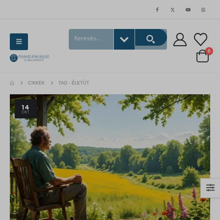
0
CIKKEK
TAG -
ÉLETÚT
14
OKT