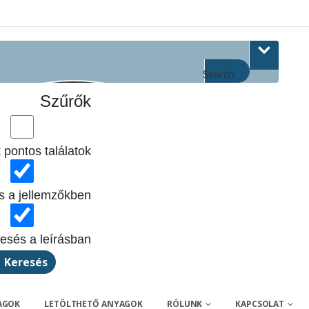
Search
Szűrők
 pontos találatok
s a jellemzőkben
esés a leírásban
Keresés
AGOK
LETÖLTHETŐ ANYAGOK
RÓLUNK
KAPCSOLAT