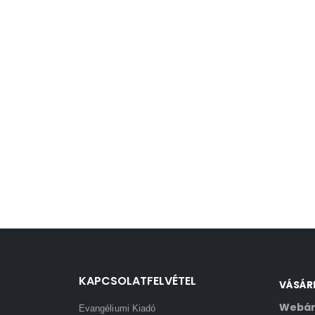
KAPCSOLATFELVÉTEL
VÁSÁR
Webár
Evangéliumi Kiadó