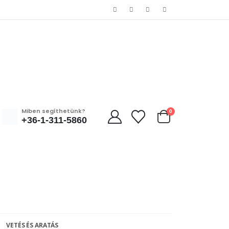
Miben segíthetünk?
0
+36-1-311-5860
VETÉS ÉS ARATÁS