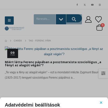
0
CIKKEK
TAG -
FERENC PÁPA
09
FEBR
Miért látta Ferenc pápában a posztmarxista szociológus „a
fényt az alagút végén”?
„Te vagy a fény az alagút végén” – ezt a mondatot intézte Zygmunt Bauman
(1925-2017) lengyel szociológus Ferenc pápához a...
×
Adatvédelmi beállítások