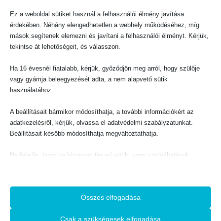
KAPCSOLATFELVÉTEL
Ez a weboldal sütiket használ a felhasználói élmény javítása
Evangéliumi Kiadó
érdekében. Néhány elengedhetetlen a webhely működéséhez, míg
CÍM:
mások segítenek elemezni és javítani a felhasználói élményt. Kérjük,
1066 Budapest, Ó utca 16.
tekintse át lehetőségeit, és válasszon.
TELEFON:
+36-1-311-5860
Ha 16 évesnél fiatalabb, kérjük, győződjön meg arról, hogy szülője
EMAIL:
vagy gyámja beleegyezését adta, a nem alapvető sütik
rendeles@evangeliumikiado.hu
használatához.
A beállításait bármikor módosíthatja, a további információkért az
adatkezelésről, kérjük, olvassa el adatvédelmi szabályzatunkat.
Beállításait később módosíthatja megváltoztathatja.
VÁSÁRLÁS
Ne feledje, hogy ha bizonyos típusú sütik, vagy szolgáltatások
Webáruház
letiltása mellett dönt, az befolyásolhatja a webhely által nyújtott
Használati feltételek
élményét és az általunk kínált szolgáltatásokat.
A vásárlás menete
Összes elfogadása
Adatkezelési tájékoztató
Alapvető
Az alapvető sütik és szolgáltatások biztosítják az oldal megfelelő
Csak a szükségesek elfogadása