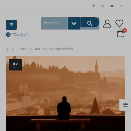
0
CIKKEK
TAG -
GYÜLEKEZETVEZETÉS
02
ÁPR