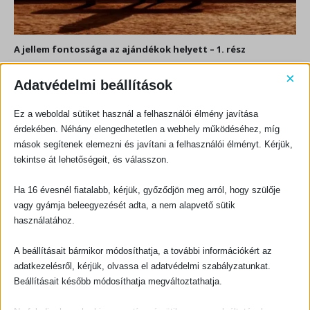
A jellem fontossága az ajándékok helyett – 1. rész
Egy olyan kultúrában, mely gyakran a képességeket és az ismertséget
×
Adatvédelmi beállítások
helyezi előtérbe a jellem helyett, a veleszületett tehetséget a
megbízhatóság...
Ez a weboldal sütiket használ a felhasználói élmény javítása
érdekében. Néhány elengedhetetlen a webhely működéséhez, míg
mások segítenek elemezni és javítani a felhasználói élményt. Kérjük,
tekintse át lehetőségeit, és válasszon.
Ha 16 évesnél fiatalabb, kérjük, győződjön meg arról, hogy szülője
KAPCSOLATFELVÉTEL
vagy gyámja beleegyezését adta, a nem alapvető sütik
Evangéliumi Kiadó
használatához.
CÍM:
1066 Budapest, Ó utca 16.
A beállításait bármikor módosíthatja, a további információkért az
TELEFON:
adatkezelésről, kérjük, olvassa el adatvédelmi szabályzatunkat.
+36-1-311-5860
Beállításait később módosíthatja megváltoztathatja.
EMAIL:
rendeles@evangeliumikiado.hu