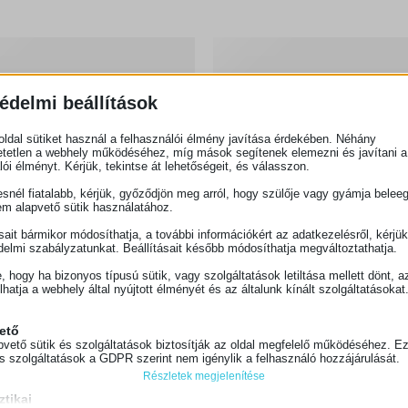
édelmi beállítások
ldal sütiket használ a felhasználói élmény javítása érdekében. Néhány
tetlen a webhely működéséhez, míg mások segítenek elemezni és javítani a
lói élményt. Kérjük, tekintse át lehetőségeit, és válasszon.
snél fiatalabb, kérjük, győződjön meg arról, hogy szülője vagy gyámja belee
em alapvető sütik használatához.
ásait bármikor módosíthatja, a további információkért az adatkezelésről, kérjü
delmi szabályzatunkat. Beállításait később módosíthatja megváltoztathatja.
e, hogy ha bizonyos típusú sütik, vagy szolgáltatások letiltása mellett dönt, a
lhatja a webhely által nyújtott élményét és az általunk kínált szolgáltatásokat
ető
pvető sütik és szolgáltatások biztosítják az oldal megfelelő működéséhez. E
és szolgáltatások a GDPR szerint nem igénylik a felhasználó hozzájárulását.
Részletek megjelenítése
ztikai