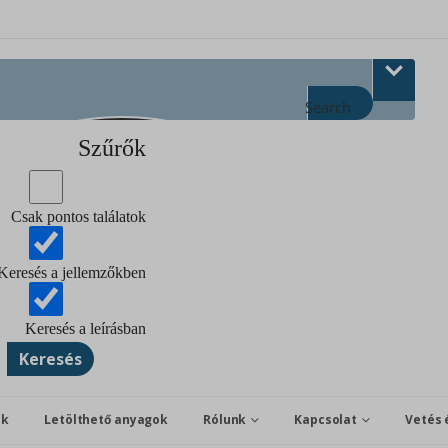
Search
Szűrők
Csak pontos találatok
Keresés a jellemzőkben
Keresés a leírásban
Keresés
ok
Letölthető anyagok
Rólunk
Kapcsolat
Vetés 