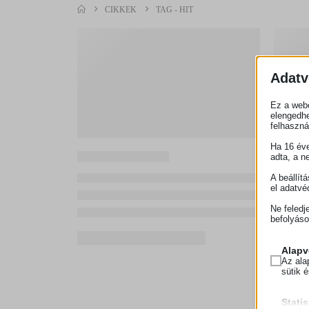
CIKKEK
TAG -
HIT
Adatv
Ez a webo
elengedhe
felhaszná
Ha 16 éve
adta, a n
A beállít
el adatvé
Ne feledj
befolyáso
Alapv
Az ala
sütik 
Statis