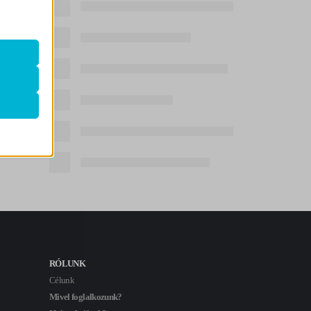
k
atba
ek nem
RÓLUNK
Célunk
Mivel foglalkozunk?