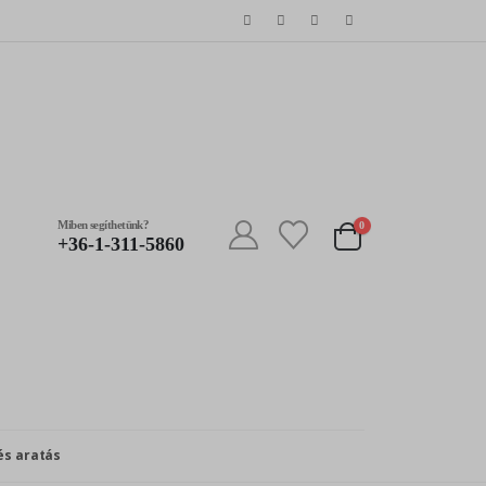
Miben segíthetünk?
0
+36-1-311-5860
és aratás