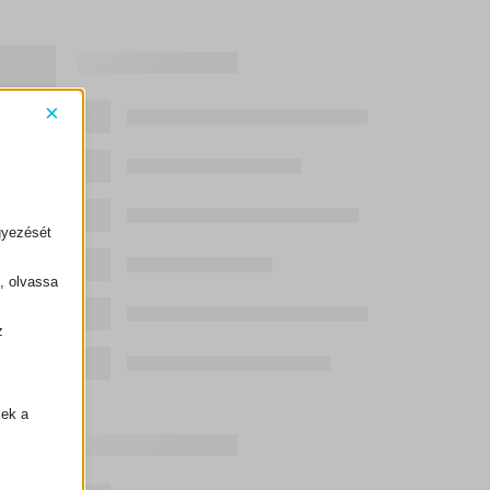
×
gyezését
k, olvassa
z
.
zek a