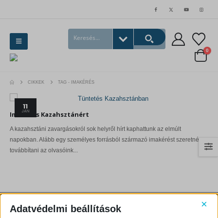
0
CIKKEK
TAG -
IMAKÉRÉS
11
JAN
Imakérés Kazahsztánért
A kazahsztáni zavargásokról sok helyről hírt kaphattunk az elmúlt
napokban. Alább egy személyes forrásból származó imakérést szeretnénk
továbbítani az olvasóink...
×
Adatvédelmi beállítások