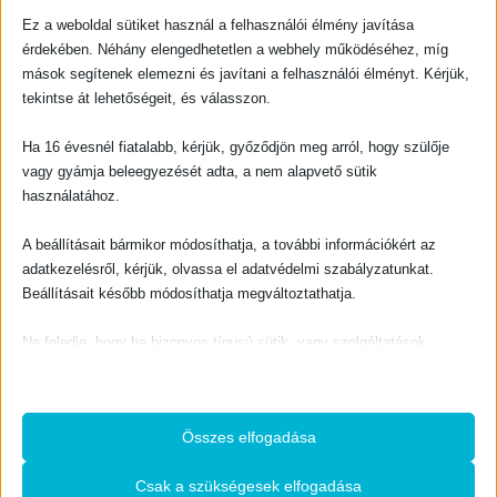
KAPCSOLATFELVÉTEL
Ez a weboldal sütiket használ a felhasználói élmény javítása
Evangéliumi Kiadó
érdekében. Néhány elengedhetetlen a webhely működéséhez, míg
CÍM:
mások segítenek elemezni és javítani a felhasználói élményt. Kérjük,
1066 Budapest, Ó utca 16.
tekintse át lehetőségeit, és válasszon.
TELEFON:
+36-1-311-5860
Ha 16 évesnél fiatalabb, kérjük, győződjön meg arról, hogy szülője
EMAIL:
vagy gyámja beleegyezését adta, a nem alapvető sütik
rendeles@evangeliumikiado.hu
használatához.
A beállításait bármikor módosíthatja, a további információkért az
adatkezelésről, kérjük, olvassa el adatvédelmi szabályzatunkat.
Beállításait később módosíthatja megváltoztathatja.
VÁSÁRLÁS
Webáruház
Ne feledje, hogy ha bizonyos típusú sütik, vagy szolgáltatások
letiltása mellett dönt, az befolyásolhatja a webhely által nyújtott
Használati feltételek
élményét és az általunk kínált szolgáltatásokat.
A vásárlás menete
Adatkezelési tájékoztató
Összes elfogadása
Alapvető
Az alapvető sütik és szolgáltatások biztosítják az oldal megfelelő
Csak a szükségesek elfogadása