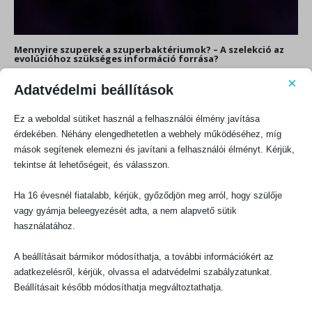
Mennyire szuperek a szuperbaktériumok? – A szelekció az
evolúcióhoz szükséges információ forrása?
Az evolúció az abba vetett hit, hogy minden élet az idő múlásával,
×
Adatvédelmi beállítások
természetes folyamatok révén, azaz intelligens információforrás nélkül,
magától...
Ez a weboldal sütiket használ a felhasználói élmény javítása
érdekében. Néhány elengedhetetlen a webhely működéséhez, míg
mások segítenek elemezni és javítani a felhasználói élményt. Kérjük,
tekintse át lehetőségeit, és válasszon.
Ha 16 évesnél fiatalabb, kérjük, győződjön meg arról, hogy szülője
KAPCSOLATFELVÉTEL
vagy gyámja beleegyezését adta, a nem alapvető sütik
használatához.
Evangéliumi Kiadó
CÍM:
A beállításait bármikor módosíthatja, a további információkért az
1066 Budapest, Ó utca 16.
adatkezelésről, kérjük, olvassa el adatvédelmi szabályzatunkat.
TELEFON:
Beállításait később módosíthatja megváltoztathatja.
+36-1-311-5860
EMAIL: