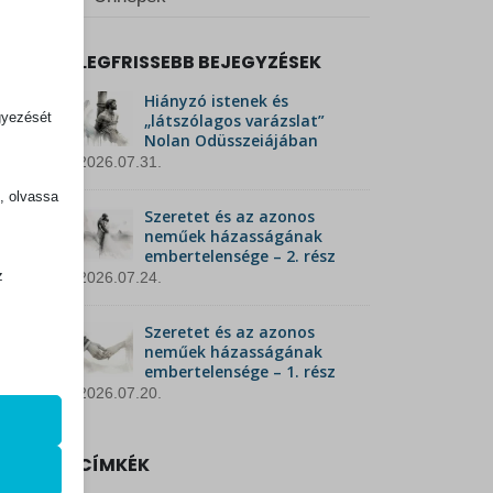
LEGFRISSEBB BEJEGYZÉSEK
Hiányzó istenek és
gyezését
„látszólagos varázslat”
Nolan Odüsszeiájában
2026.07.31.
k, olvassa
Szeretet és az azonos
neműek házasságának
embertelensége – 2. rész
z
2026.07.24.
.
Szeretet és az azonos
neműek házasságának
embertelensége – 1. rész
zek a
2026.07.20.
CÍMKÉK