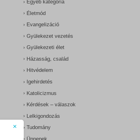
Egyéb kategória
Életmód
Evangelizáció
Gyülekezet vezetés
Gyülekezeti élet
Házasság, család
Hitvédelem
Igehirdetés
Katolicizmus
Kérdések – válaszok
Lelkigondozás
×
Tudomány
Ünnepek