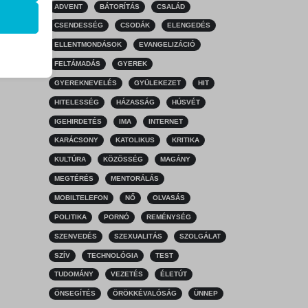
ADVENT
BÁTORÍTÁS
CSALÁD
k
CSENDESSÉG
CSODÁK
ELENGEDÉS
atba
ELLENTMONDÁSOK
EVANGELIZÁCIÓ
FELTÁMADÁS
GYEREK
GYEREKNEVELÉS
GYÜLEKEZET
HIT
HITELESSÉG
HÁZASSÁG
HÚSVÉT
ek nem
IGEHIRDETÉS
IMA
INTERNET
KARÁCSONY
KATOLIKUS
KRITIKA
KULTÚRA
KÖZÖSSÉG
MAGÁNY
MEGTÉRÉS
MENTORÁLÁS
MOBILTELEFON
NŐ
OLVASÁS
POLITIKA
PORNÓ
REMÉNYSÉG
SZENVEDÉS
SZEXUALITÁS
SZOLGÁLAT
SZÍV
TECHNOLÓGIA
TEST
TUDOMÁNY
VEZETÉS
ÉLETÚT
ÖNSEGÍTÉS
ÖRÖKKÉVALÓSÁG
ÜNNEP