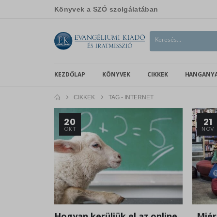
Könyvek a SZÓ szolgálatában
KEZDŐLAP
KÖNYVEK
CIKKEK
HANGANY
CIKKEK
TAG -
INTERNET
20
21
OKT
NOV
Hogyan kerüljük el az online
„Miér