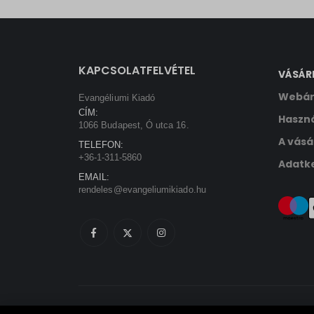
sbjs_ud
tk_ai
KAPCSOLATFELVÉTEL
VÁSÁR
Webár
Evangéliumi Kiadó
CÍM:
Haszná
1066 Budapest, Ó utca 16.
A vásá
TELEFON:
+36-1-311-5860
Adatke
EMAIL:
rendeles@evangeliumikiado.hu