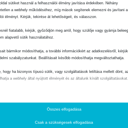
ldal sütiket használ a felhasználói élmény javítása érdekében. Néhány
tetlen a webhely működéséhez, míg mások segítenek elemezni és javítani a
lói élményt. Kérjük, tekintse át lehetőségeit, és válasszon.
snél fiatalabb, kérjük, győződjön meg arról, hogy szülője vagy gyámja belee
em alapvető sütik használatához.
ásait bármikor módosíthatja, a további információkért az adatkezelésről, kérjü
delmi szabályzatunkat. Beállításait később módosíthatja megváltoztathatja.
e, hogy ha bizonyos típusú sütik, vagy szolgáltatások letiltása mellett dönt, a
lhatja a webhely által nyújtott élményét és az általunk kínált szolgáltatásokat
ető
pvető sütik és szolgáltatások biztosítják az oldal megfelelő működéséhez. E
és szolgáltatások a GDPR szerint nem igénylik a felhasználó hozzájárulását.
Összes elfogadása
Részletek megjelenítése
Csak a szükségesek elfogadása
ztikai