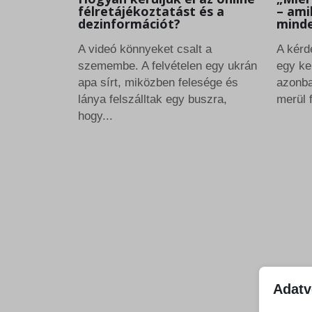
félretájékoztatást és a
– ami
dezinformációt?
mind
A videó könnyeket csalt a
A kérd
szemembe. A felvételen egy ukrán
egy ke
apa sírt, miközben felesége és
azonba
lánya felszálltak egy buszra,
merül f
hogy...
Adatv