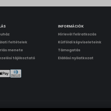
ata
LÁS
INFORMÁCIÓK
uház
Hírlevél feliratkozás
lati feltételek
Külföldi képviseleteink
rlás menete
Támogatás
zelési tájékoztató
Elállási nyilatkozat