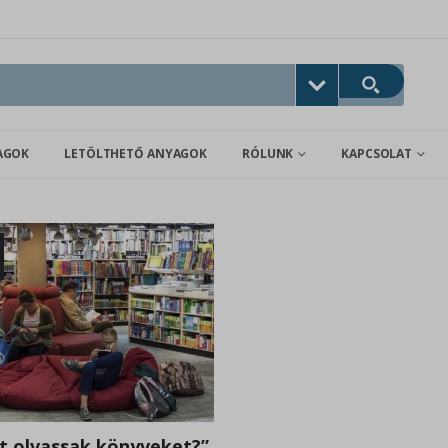
AGOK
LETÖLTHETŐ ANYAGOK
RÓLUNK
KAPCSOLAT
t olvassak könyveket?”