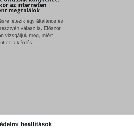
kor az interneten
ent megtalálok
ésre létezik egy általános és
resztyén válasz is. Először
n vizsgáljuk meg, miért
öl ez a kérdés...
édelmi beállítások