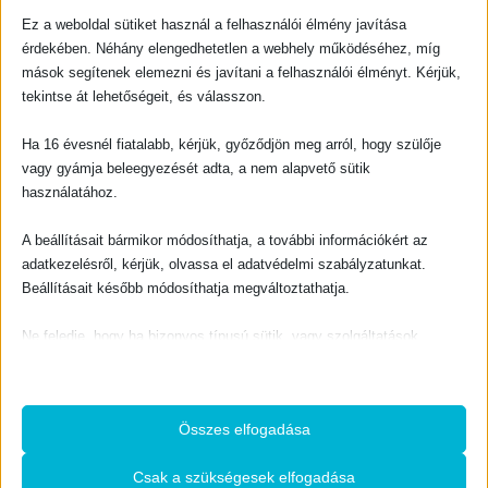
KAPCSOLATFELVÉTEL
Ez a weboldal sütiket használ a felhasználói élmény javítása
Evangéliumi Kiadó
érdekében. Néhány elengedhetetlen a webhely működéséhez, míg
CÍM:
mások segítenek elemezni és javítani a felhasználói élményt. Kérjük,
1066 Budapest, Ó utca 16.
tekintse át lehetőségeit, és válasszon.
TELEFON:
+36-1-311-5860
Ha 16 évesnél fiatalabb, kérjük, győződjön meg arról, hogy szülője
EMAIL:
vagy gyámja beleegyezését adta, a nem alapvető sütik
rendeles@evangeliumikiado.hu
használatához.
A beállításait bármikor módosíthatja, a további információkért az
adatkezelésről, kérjük, olvassa el adatvédelmi szabályzatunkat.
Beállításait később módosíthatja megváltoztathatja.
VÁSÁRLÁS
Webáruház
Ne feledje, hogy ha bizonyos típusú sütik, vagy szolgáltatások
letiltása mellett dönt, az befolyásolhatja a webhely által nyújtott
Használati feltételek
élményét és az általunk kínált szolgáltatásokat.
A vásárlás menete
Adatkezelési tájékoztató
Összes elfogadása
Alapvető
Az alapvető sütik és szolgáltatások biztosítják az oldal megfelelő
Csak a szükségesek elfogadása