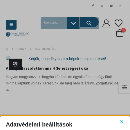
0
CIKKEK
TAG -
KITARTÁS
25
JAN
A megválaszolatlan ima 4 (lehetséges) oka
Hogyan magyarázzuk, hogyha kértünk, de egyáltalán nem úgy tűnik,
mintha kaptunk volna? Kerestünk, de még nem találtunk. Zörgettünk, de
az...
×
Adatvédelmi beállítások