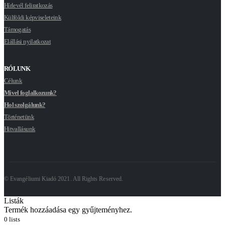
Hírlevél feliratkozás
Külföldi képviseleteink
Támogatás
Elállási nyilatkozat
RÓLUNK
Célunk
Mivel foglalkozunk?
Hol szolgálunk?
Történetünk
Hitvallásunk
© Evangéliumi Kiadó 2021. All Rights Reserved.
Listák
Termék hozzáadása egy gyűjteményhez.
0
lists