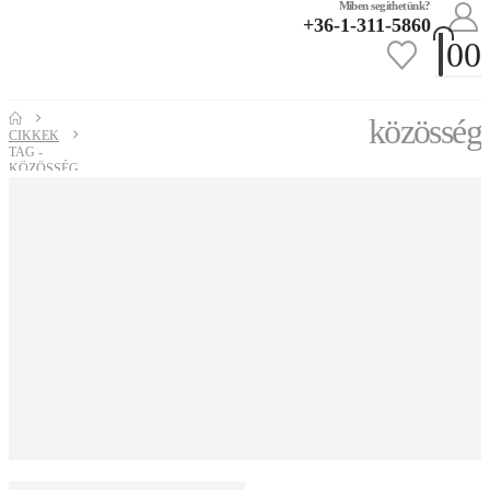
Miben segíthetünk?
+36-1-311-5860
0
0
közösség
CIKKEK
TAG -
KÖZÖSSÉG