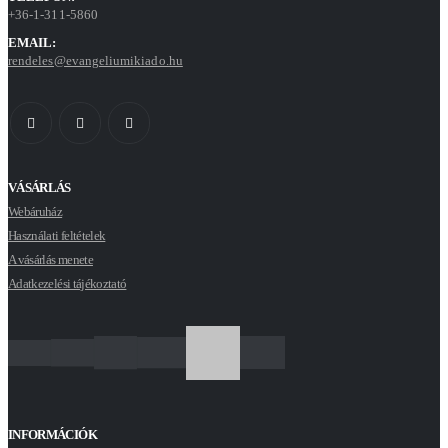
+36-1-311-5860
EMAIL:
rendeles@evangeliumikiado.hu
VÁSÁRLÁS
Webáruház
Használati feltételek
A vásárlás menete
Adatkezelési tájékoztató
INFORMÁCIÓK