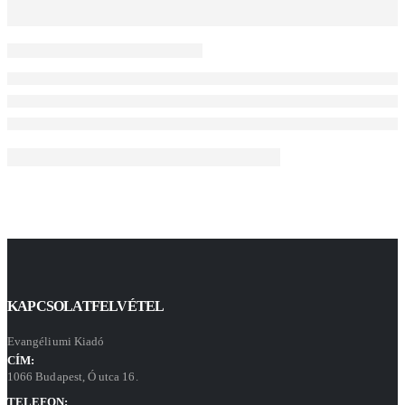
KAPCSOLATFELVÉTEL
Evangéliumi Kiadó
CÍM:
1066 Budapest, Ó utca 16.
TELEFON: