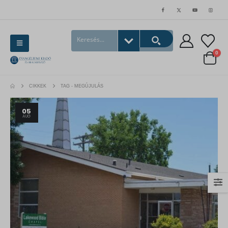
0
CIKKEK
TAG -
MEGÚJULÁS
05
AUG