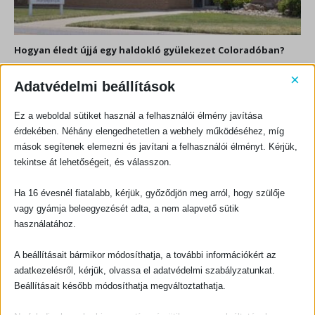
Hogyan éledt újjá egy haldokló gyülekezet Coloradóban?
Négy évvel ezelőtt a coloradói Littleton közelében hívők egy kis csoportja
×
Adatvédelmi beállítások
fogyatkozó gyülekezetük halálát gyászolta. A homályos, 1950-es évekbeli
berendezésű,...
Ez a weboldal sütiket használ a felhasználói élmény javítása
érdekében. Néhány elengedhetetlen a webhely működéséhez, míg
mások segítenek elemezni és javítani a felhasználói élményt. Kérjük,
tekintse át lehetőségeit, és válasszon.
Ha 16 évesnél fiatalabb, kérjük, győződjön meg arról, hogy szülője
KAPCSOLATFELVÉTEL
vagy gyámja beleegyezését adta, a nem alapvető sütik
Evangéliumi Kiadó
használatához.
CÍM:
1066 Budapest, Ó utca 16.
A beállításait bármikor módosíthatja, a további információkért az
TELEFON:
adatkezelésről, kérjük, olvassa el adatvédelmi szabályzatunkat.
+36-1-311-5860
Beállításait később módosíthatja megváltoztathatja.
EMAIL:
rendeles@evangeliumikiado.hu