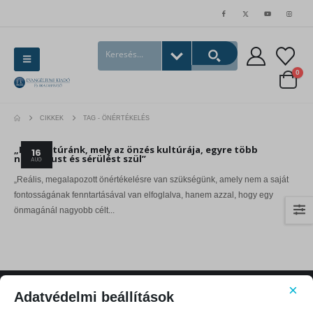
0
CIKKEK
TAG -
ÖNÉRTÉKELÉS
„Mai kultúránk, mely az önzés kultúrája, egyre több
16
nárcizmust és sérülést szül”
AUG
„Reális, megalapozott önértékelésre van szükségünk, amely nem a saját
fontosságának fenntartásával van elfoglalva, hanem azzal, hogy egy
önmagánál nagyobb célt...
×
Adatvédelmi beállítások
KAPCSOLATFELVÉTEL