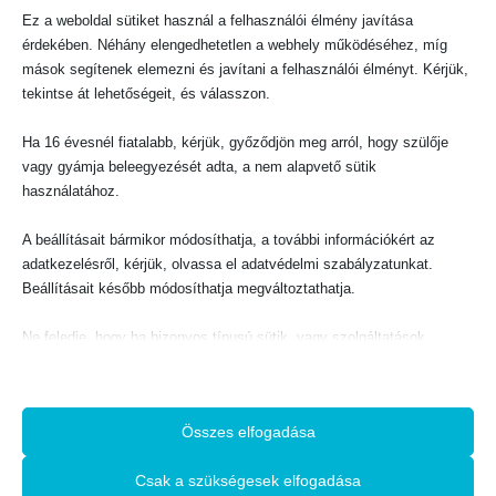
Ez a weboldal sütiket használ a felhasználói élmény javítása
Evangéliumi Kiadó
érdekében. Néhány elengedhetetlen a webhely működéséhez, míg
CÍM:
mások segítenek elemezni és javítani a felhasználói élményt. Kérjük,
1066 Budapest, Ó utca 16.
tekintse át lehetőségeit, és válasszon.
TELEFON:
+36-1-311-5860
Ha 16 évesnél fiatalabb, kérjük, győződjön meg arról, hogy szülője
EMAIL:
vagy gyámja beleegyezését adta, a nem alapvető sütik
rendeles@evangeliumikiado.hu
használatához.
A beállításait bármikor módosíthatja, a további információkért az
adatkezelésről, kérjük, olvassa el adatvédelmi szabályzatunkat.
Beállításait később módosíthatja megváltoztathatja.
VÁSÁRLÁS
Webáruház
Ne feledje, hogy ha bizonyos típusú sütik, vagy szolgáltatások
Használati feltételek
letiltása mellett dönt, az befolyásolhatja a webhely által nyújtott
élményét és az általunk kínált szolgáltatásokat.
A vásárlás menete
Adatkezelési tájékoztató
Összes elfogadása
Alapvető
Az alapvető sütik és szolgáltatások biztosítják az oldal megfelelő
Csak a szükségesek elfogadása
működéséhez. Ezek a sütik és szolgáltatások a GDPR szerint nem