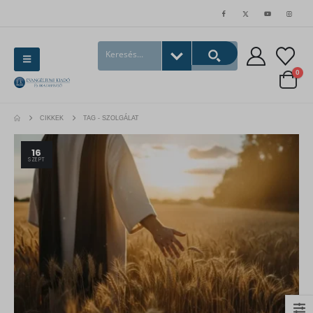
0
CIKKEK
TAG -
SZOLGÁLAT
16
SZEPT