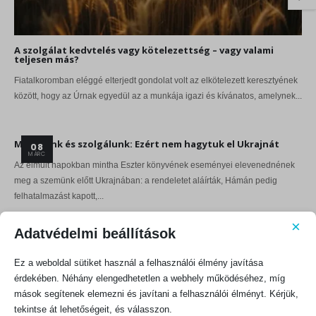
A szolgálat kedvtelés vagy kötelezettség – vagy valami
teljesen más?
Fiatalkoromban eléggé elterjedt gondolat volt az elkötelezett keresztyének
között, hogy az Úrnak egyedül az a munkája igazi és kívánatos, amelynek...
Maradunk és szolgálunk: Ezért nem hagytuk el Ukrajnát
08
MÁRC
Az elmúlt napokban mintha Eszter könyvének eseményei elevenednének
meg a szemünk előtt Ukrajnában: a rendeletet aláírták, Hámán pedig
felhatalmazást kapott,...
×
Adatvédelmi beállítások
Szolgáló vezetés
31
JAN
Ez a weboldal sütiket használ a felhasználói élmény javítása
Miután egy vasárnap reggel a gyülekezetünkben egy újonnan
érdekében. Néhány elengedhetetlen a webhely működéséhez, míg
megválasztott presbitert állítottunk nyilvánosan szolgálatba, és
mások segítenek elemezni és javítani a felhasználói élményt. Kérjük,
imádkoztunk érte, odajött hozzám egy külföldi...
tekintse át lehetőségeit, és válasszon.