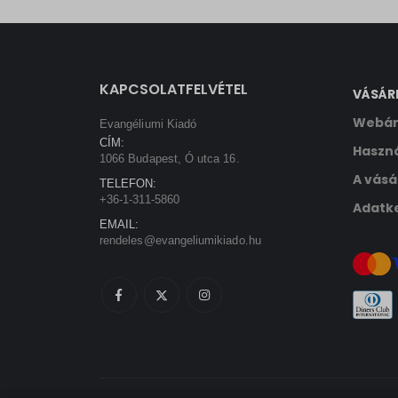
sbjs_ud
tk_ai
KAPCSOLATFELVÉTEL
VÁSÁR
Webár
Evangéliumi Kiadó
CÍM:
Haszná
1066 Budapest, Ó utca 16.
A vásá
TELEFON:
+36-1-311-5860
Adatke
EMAIL:
rendeles@evangeliumikiado.hu