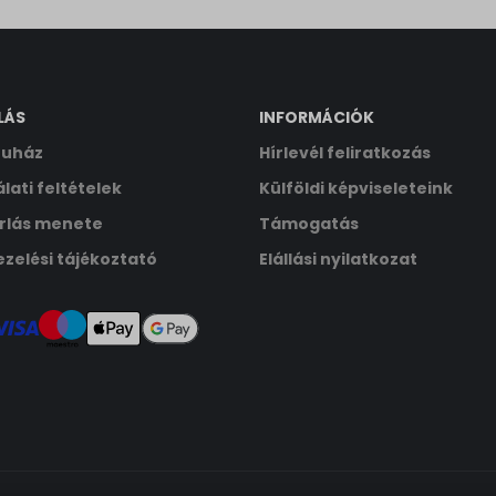
ata
LÁS
INFORMÁCIÓK
uház
Hírlevél feliratkozás
lati feltételek
Külföldi képviseleteink
rlás menete
Támogatás
zelési tájékoztató
Elállási nyilatkozat