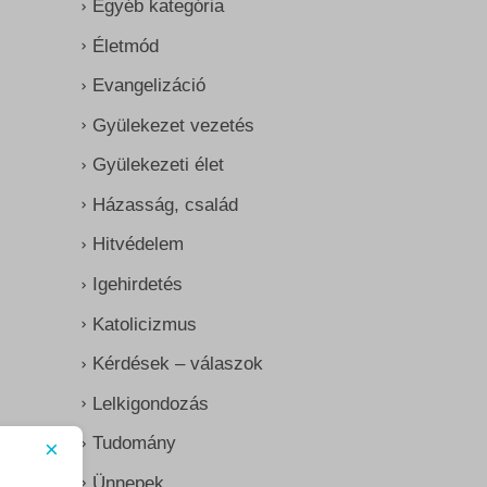
Egyéb kategória
Életmód
Evangelizáció
Gyülekezet vezetés
Gyülekezeti élet
Házasság, család
Hitvédelem
Igehirdetés
Katolicizmus
Kérdések – válaszok
Lelkigondozás
Tudomány
×
Ünnepek