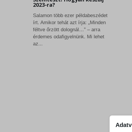
2023-ra?
Salamon több ezer példabeszédet
írt. Amikor tehát azt írja: „Minden
féltve őrzött dolognál…” – arra
érdemes odafigyelnünk. Mi lehet
az...
Adatv