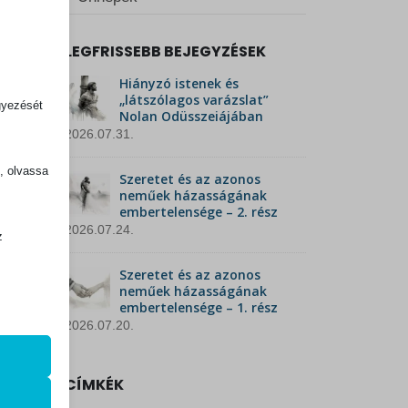
LEGFRISSEBB BEJEGYZÉSEK
Hiányzó istenek és
„látszólagos varázslat”
gyezését
Nolan Odüsszeiájában
2026.07.31.
k, olvassa
Szeretet és az azonos
neműek házasságának
embertelensége – 2. rész
2026.07.24.
z
.
Szeretet és az azonos
neműek házasságának
embertelensége – 1. rész
2026.07.20.
zek a
CÍMKÉK