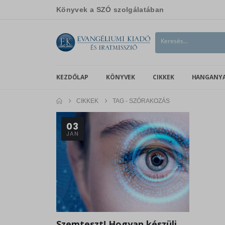
Könyvek a SZÓ szolgálatában
KEZDŐLAP
KÖNYVEK
CIKKEK
HANGANY
CIKKEK
TAG -
SZÓRAKOZÁS
03
JAN
Szemteszt! Hogyan készülj