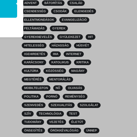
ADVENT
BÁTORÍTÁS
CSALÁD
k
CSENDESSÉG
CSODÁK
ELENGEDÉS
atba
ELLENTMONDÁSOK
EVANGELIZÁCIÓ
FELTÁMADÁS
GYEREK
GYEREKNEVELÉS
GYÜLEKEZET
HIT
HITELESSÉG
HÁZASSÁG
HÚSVÉT
ek nem
IGEHIRDETÉS
IMA
INTERNET
KARÁCSONY
KATOLIKUS
KRITIKA
KULTÚRA
KÖZÖSSÉG
MAGÁNY
MEGTÉRÉS
MENTORÁLÁS
MOBILTELEFON
NŐ
OLVASÁS
POLITIKA
PORNÓ
REMÉNYSÉG
SZENVEDÉS
SZEXUALITÁS
SZOLGÁLAT
SZÍV
TECHNOLÓGIA
TEST
TUDOMÁNY
VEZETÉS
ÉLETÚT
ÖNSEGÍTÉS
ÖRÖKKÉVALÓSÁG
ÜNNEP