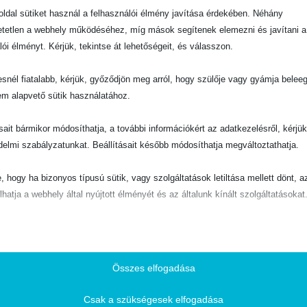
ldal sütiket használ a felhasználói élmény javítása érdekében. Néhány
tetlen a webhely működéséhez, míg mások segítenek elemezni és javítani a
lói élményt. Kérjük, tekintse át lehetőségeit, és válasszon.
snél fiatalabb, kérjük, győződjön meg arról, hogy szülője vagy gyámja belee
em alapvető sütik használatához.
ásait bármikor módosíthatja, a további információkért az adatkezelésről, kérjü
delmi szabályzatunkat. Beállításait később módosíthatja megváltoztathatja.
e, hogy ha bizonyos típusú sütik, vagy szolgáltatások letiltása mellett dönt, a
lhatja a webhely által nyújtott élményét és az általunk kínált szolgáltatásokat
ető
pvető sütik és szolgáltatások biztosítják az oldal megfelelő működéséhez. E
és szolgáltatások a GDPR szerint nem igénylik a felhasználó hozzájárulását.
Összes elfogadása
Részletek megjelenítése
Csak a szükségesek elfogadása