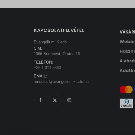
sbjs_ud
tk_ai
KAPCSOLATFELVÉTEL
VÁSÁR
Webár
Evangéliumi Kiadó
CÍM:
Haszná
1066 Budapest, Ó utca 16.
A vásá
TELEFON:
+36-1-311-5860
Adatke
EMAIL:
rendeles@evangeliumikiado.hu