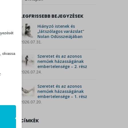
LEGFRISSEBB BEJEGYZÉSEK
Hiányzó istenek és
„látszólagos varázslat”
gyezését
Nolan Odüsszeiájában
2026.07.31.
k, olvassa
Szeretet és az azonos
neműek házasságának
embertelensége – 2. rész
2026.07.24.
z
.
Szeretet és az azonos
neműek házasságának
embertelensége – 1. rész
2026.07.20.
zek a
CÍMKÉK