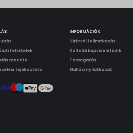
ata
LÁS
INFORMÁCIÓK
uház
Hírlevél feliratkozás
lati feltételek
Külföldi képviseleteink
rlás menete
Támogatás
zelési tájékoztató
Elállási nyilatkozat