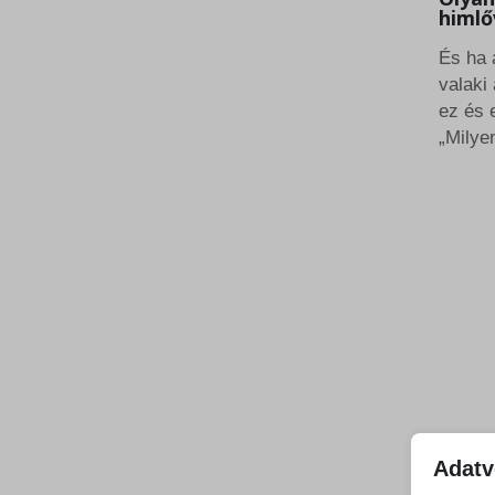
himlő
És ha 
valaki
ez és 
„Milye
Adatv