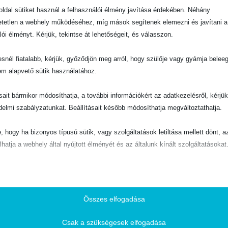
ldal sütiket használ a felhasználói élmény javítása érdekében. Néhány
tetlen a webhely működéséhez, míg mások segítenek elemezni és javítani a
lói élményt. Kérjük, tekintse át lehetőségeit, és válasszon.
snél fiatalabb, kérjük, győződjön meg arról, hogy szülője vagy gyámja belee
em alapvető sütik használatához.
ásait bármikor módosíthatja, a további információkért az adatkezelésről, kérjü
delmi szabályzatunkat. Beállításait később módosíthatja megváltoztathatja.
e, hogy ha bizonyos típusú sütik, vagy szolgáltatások letiltása mellett dönt, a
lhatja a webhely által nyújtott élményét és az általunk kínált szolgáltatásokat
ető
pvető sütik és szolgáltatások biztosítják az oldal megfelelő működéséhez. E
és szolgáltatások a GDPR szerint nem igénylik a felhasználó hozzájárulását.
Összes elfogadása
Részletek megjelenítése
Csak a szükségesek elfogadása