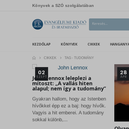
Könyvek a SZÓ szolgálatában
KEZDŐLAP
KÖNYVEK
CIKKEK
HANGANY
CIKKEK
TAG -
TUDOMÁNY
02
28
SZEPT
ÁPR
John Lennox leleplezi a
mítoszt: „A vallás hiten
alapul; nem így a tudomány”
Gyakran hallom, hogy az Istenben
hívőkkel épp ez a baj: hogy hívők.
Vagyis a hit emberei. A tudomány
sokkal különb,...
Olyan