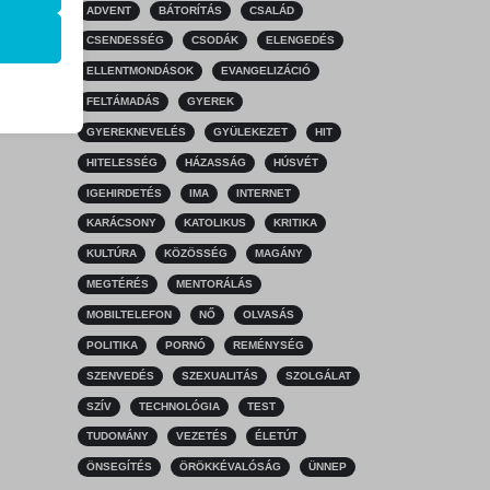
ADVENT
BÁTORÍTÁS
CSALÁD
k
CSENDESSÉG
CSODÁK
ELENGEDÉS
atba
ELLENTMONDÁSOK
EVANGELIZÁCIÓ
FELTÁMADÁS
GYEREK
GYEREKNEVELÉS
GYÜLEKEZET
HIT
HITELESSÉG
HÁZASSÁG
HÚSVÉT
ek nem
IGEHIRDETÉS
IMA
INTERNET
KARÁCSONY
KATOLIKUS
KRITIKA
KULTÚRA
KÖZÖSSÉG
MAGÁNY
MEGTÉRÉS
MENTORÁLÁS
MOBILTELEFON
NŐ
OLVASÁS
POLITIKA
PORNÓ
REMÉNYSÉG
SZENVEDÉS
SZEXUALITÁS
SZOLGÁLAT
SZÍV
TECHNOLÓGIA
TEST
TUDOMÁNY
VEZETÉS
ÉLETÚT
ÖNSEGÍTÉS
ÖRÖKKÉVALÓSÁG
ÜNNEP