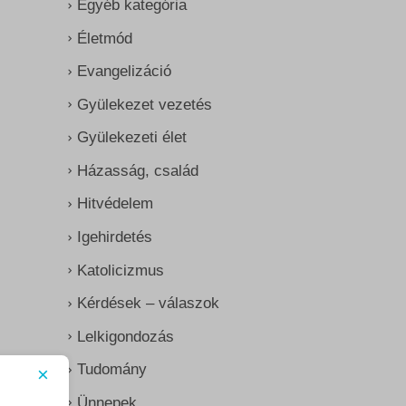
Egyéb kategória
Életmód
Evangelizáció
Gyülekezet vezetés
Gyülekezeti élet
Házasság, család
Hitvédelem
Igehirdetés
Katolicizmus
Kérdések – válaszok
Lelkigondozás
Tudomány
×
Ünnepek