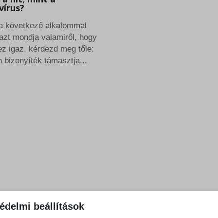
vírus?
a következő alkalommal
 azt mondja valamiről, hogy
ez igaz, kérdezd meg tőle:
n bizonyíték támasztja...
édelmi beállítások