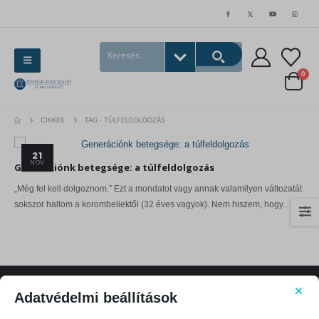
0
CIKKEK
TAG -
TÚLFELDOLGOZÁS
21
NOV
Generációnk betegsége: a túlfeldolgozás
„Még fel kell dolgoznom.” Ezt a mondatot vagy annak valamilyen változatát
sokszor hallom a korombeliektől (32 éves vagyok). Nem hiszem, hogy...
×
Adatvédelmi beállítások
KAPCSOLATFELVÉTEL