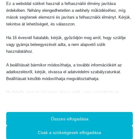
Evangéliumi Kiadó
Ez a weboldal sütiket használ a felhasználói élmény javítása
CÍM:
érdekében. Néhány elengedhetetlen a webhely működéséhez, míg
1066 Budapest, Ó utca 16.
mások segítenek elemezni és javítani a felhasználói élményt. Kérjük,
tekintse át lehetőségeit, és válasszon.
TELEFON:
+36-1-311-5860
Ha 16 évesnél fiatalabb, kérjük, győződjön meg arról, hogy szülője
EMAIL:
rendeles@evangeliumikiado.hu
vagy gyámja beleegyezését adta, a nem alapvető sütik
használatához.
A beállításait bármikor módosíthatja, a további információkért az
adatkezelésről, kérjük, olvassa el adatvédelmi szabályzatunkat.
VÁSÁRLÁS
Beállításait később módosíthatja megváltoztathatja.
Webáruház
Ne feledje, hogy ha bizonyos típusú sütik, vagy szolgáltatások
Használati feltételek
letiltása mellett dönt, az befolyásolhatja a webhely által nyújtott
A vásárlás menete
élményét és az általunk kínált szolgáltatásokat.
Adatkezelési tájékoztató
Összes elfogadása
Alapvető
Az alapvető sütik és szolgáltatások biztosítják az oldal megfelelő
Csak a szükségesek elfogadása
működéséhez. Ezek a sütik és szolgáltatások a GDPR szerint nem