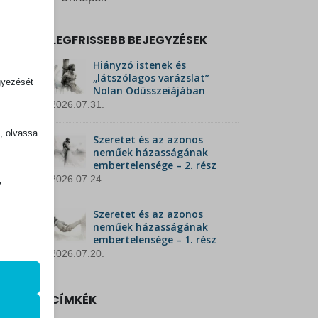
LEGFRISSEBB BEJEGYZÉSEK
Hiányzó istenek és
„látszólagos varázslat”
gyezését
Nolan Odüsszeiájában
2026.07.31.
k, olvassa
Szeretet és az azonos
neműek házasságának
embertelensége – 2. rész
2026.07.24.
z
.
Szeretet és az azonos
neműek házasságának
embertelensége – 1. rész
2026.07.20.
zek a
CÍMKÉK