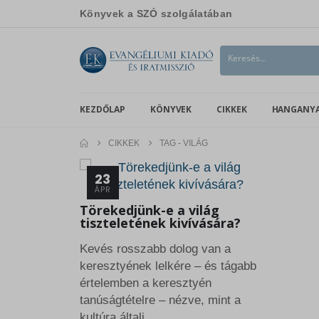
Könyvek a SZÓ szolgálatában
KEZDŐLAP
KÖNYVEK
CIKKEK
HANGANY
CIKKEK
TAG -
VILÁG
23
ÁPR
Törekedjünk-e a világ
tiszteletének kivívására?
Kevés rosszabb dolog van a
keresztyének lelkére – és tágabb
értelemben a keresztyén
tanúságtételre – nézve, mint a
kultúra általi...