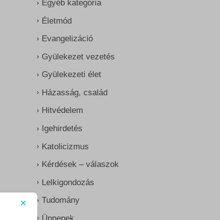
Egyéb kategória
Életmód
Evangelizáció
Gyülekezet vezetés
Gyülekezeti élet
Házasság, család
Hitvédelem
Igehirdetés
Katolicizmus
Kérdések – válaszok
Lelkigondozás
Tudomány
×
Ünnepek