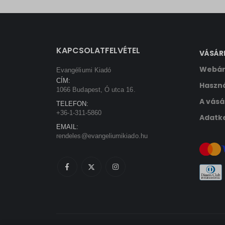
sbjs_ud
tk_ai
KAPCSOLATFELVÉTEL
VÁSÁR
Webár
Evangéliumi Kiadó
CÍM:
Haszná
1066 Budapest, Ó utca 16.
A vásá
TELEFON:
+36-1-311-5860
Adatke
EMAIL:
rendeles@evangeliumikiado.hu