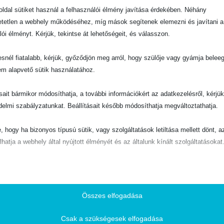
ldal sütiket használ a felhasználói élmény javítása érdekében. Néhány
tetlen a webhely működéséhez, míg mások segítenek elemezni és javítani a
lói élményt. Kérjük, tekintse át lehetőségeit, és válasszon.
snél fiatalabb, kérjük, győződjön meg arról, hogy szülője vagy gyámja belee
em alapvető sütik használatához.
ásait bármikor módosíthatja, a további információkért az adatkezelésről, kérjü
delmi szabályzatunkat. Beállításait később módosíthatja megváltoztathatja.
e, hogy ha bizonyos típusú sütik, vagy szolgáltatások letiltása mellett dönt, a
lhatja a webhely által nyújtott élményét és az általunk kínált szolgáltatásokat
ető
pvető sütik és szolgáltatások biztosítják az oldal megfelelő működéséhez. E
és szolgáltatások a GDPR szerint nem igénylik a felhasználó hozzájárulását.
Összes elfogadása
Részletek megjelenítése
Csak a szükségesek elfogadása