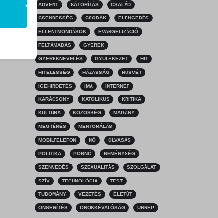
ADVENT
BÁTORÍTÁS
CSALÁD
k
CSENDESSÉG
CSODÁK
ELENGEDÉS
atba
ELLENTMONDÁSOK
EVANGELIZÁCIÓ
FELTÁMADÁS
GYEREK
GYEREKNEVELÉS
GYÜLEKEZET
HIT
HITELESSÉG
HÁZASSÁG
HÚSVÉT
ek nem
IGEHIRDETÉS
IMA
INTERNET
KARÁCSONY
KATOLIKUS
KRITIKA
KULTÚRA
KÖZÖSSÉG
MAGÁNY
MEGTÉRÉS
MENTORÁLÁS
MOBILTELEFON
NŐ
OLVASÁS
POLITIKA
PORNÓ
REMÉNYSÉG
SZENVEDÉS
SZEXUALITÁS
SZOLGÁLAT
SZÍV
TECHNOLÓGIA
TEST
TUDOMÁNY
VEZETÉS
ÉLETÚT
ÖNSEGÍTÉS
ÖRÖKKÉVALÓSÁG
ÜNNEP