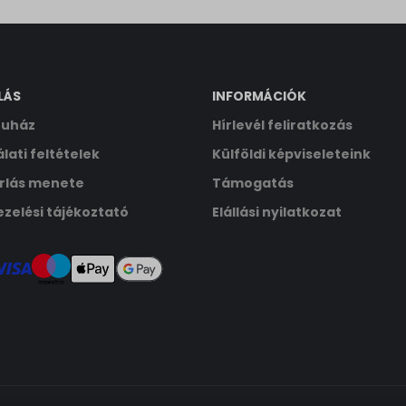
ata
LÁS
INFORMÁCIÓK
uház
Hírlevél feliratkozás
lati feltételek
Külföldi képviseleteink
rlás menete
Támogatás
zelési tájékoztató
Elállási nyilatkozat