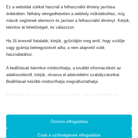
KAPCSOLATFELVÉTEL
Ez a weboldal sütiket használ a felhasználói élmény javítása
Evangéliumi Kiadó
érdekében. Néhány elengedhetetlen a webhely működéséhez, míg
CÍM:
mások segítenek elemezni és javítani a felhasználói élményt. Kérjük,
1066 Budapest, Ó utca 16.
tekintse át lehetőségeit, és válasszon.
TELEFON:
+36-1-311-5860
Ha 16 évesnél fiatalabb, kérjük, győződjön meg arról, hogy szülője
EMAIL:
vagy gyámja beleegyezését adta, a nem alapvető sütik
rendeles@evangeliumikiado.hu
használatához.
A beállításait bármikor módosíthatja, a további információkért az
adatkezelésről, kérjük, olvassa el adatvédelmi szabályzatunkat.
Beállításait később módosíthatja megváltoztathatja.
VÁSÁRLÁS
Webáruház
Ne feledje, hogy ha bizonyos típusú sütik, vagy szolgáltatások
letiltása mellett dönt, az befolyásolhatja a webhely által nyújtott
Használati feltételek
élményét és az általunk kínált szolgáltatásokat.
A vásárlás menete
Adatkezelési tájékoztató
Összes elfogadása
Alapvető
Az alapvető sütik és szolgáltatások biztosítják az oldal megfelelő
Csak a szükségesek elfogadása