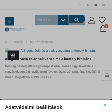
0
CIKKEK
TAG -
Z GENERÁCIÓ
23
AUG
A Z generáció és annak vonzalma a komoly hit iránt
Nemrég beszélgettem egy lelkipásztorral, akinek a gyülekezete a
vonzásközpontú (ti. gyülekezetnövekedést célzó) szolgálati filozófiáról
ismert. Megvitattuk a 1990-es és a...
×
Adatvédelmi beállítások