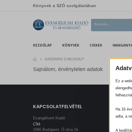
Könyvek a SZÓ szolgálatában
KEZDŐLAP
KÖNYVEK
CIKKEK
HANGANY
SAFERPAY CHECKOUT
Adatv
Sajnálom, érvénytelen adatok
Ez a webo
elengedhe
felhaszná
KAPCSOLATFELVÉTEL
VÁSÁR
Ha 16 éve
adta, a n
Webár
Evangéliumi Kiadó
CÍM:
Haszná
1066 Budapest, Ó utca 16.
A beállít