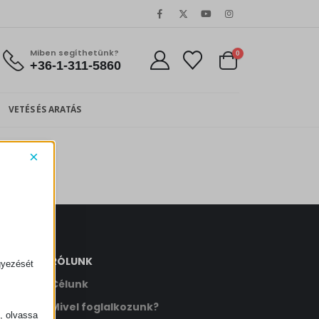
Miben segíthetünk?
0
+36-1-311-5860
VETÉS ÉS ARATÁS
×
RÓLUNK
gyezését
Célunk
Mivel foglalkozunk?
k, olvassa