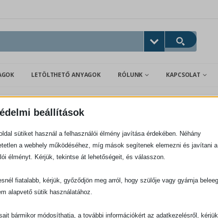
AGOK
LETÖLTHETŐ ANYAGOK
RÓLUNK
KAPCSOLAT
édelmi beállítások
ldal sütiket használ a felhasználói élmény javítása érdekében. Néhány
tetlen a webhely működéséhez, míg mások segítenek elemezni és javítani a
lói élményt. Kérjük, tekintse át lehetőségeit, és válasszon.
LÁS
INFORMÁCIÓK
snél fiatalabb, kérjük, győződjön meg arról, hogy szülője vagy gyámja belee
em alapvető sütik használatához.
uház
Hírlevél feliratkozás
lati feltételek
Külföldi képviseleteink
ásait bármikor módosíthatja, a további információkért az adatkezelésről, kérjü