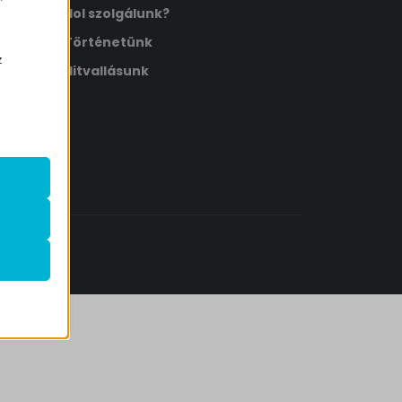
Hol szolgálunk?
Történetünk
z
Hitvallásunk
.
zek a
k
atba
ek nem