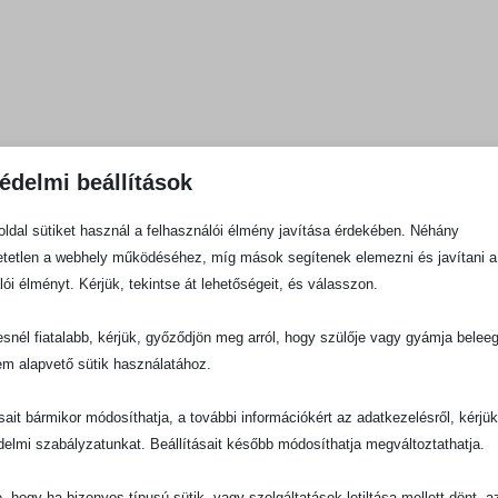
édelmi beállítások
ldal sütiket használ a felhasználói élmény javítása érdekében. Néhány
tetlen a webhely működéséhez, míg mások segítenek elemezni és javítani a
lói élményt. Kérjük, tekintse át lehetőségeit, és válasszon.
snél fiatalabb, kérjük, győződjön meg arról, hogy szülője vagy gyámja belee
em alapvető sütik használatához.
ásait bármikor módosíthatja, a további információkért az adatkezelésről, kérjü
delmi szabályzatunkat. Beállításait később módosíthatja megváltoztathatja.
e, hogy ha bizonyos típusú sütik, vagy szolgáltatások letiltása mellett dönt, a