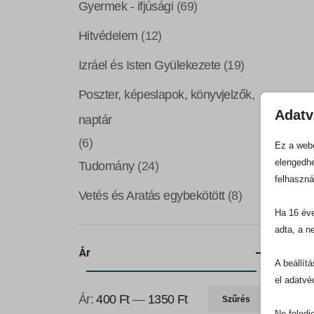
Gyermek - ifjúsági
(69)
Hitvédelem
(12)
Izráel és Isten Gyülekezete
(19)
Poszter, képeslapok, könyvjelzők,
Adatv
naptár
(6)
Ez a webo
elengedhe
Tudomány
(24)
felhaszná
Vetés és Aratás egybekötött
(8)
Ha 16 éve
adta, a n
Ár
A beállít
el adatvé
Ár:
400 Ft
—
1350 Ft
Szűrés
Min
Max
Ne feledj