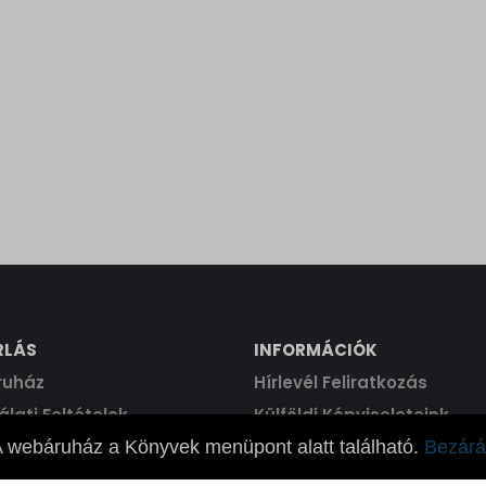
RLÁS
INFORMÁCIÓK
ruház
Hírlevél Feliratkozás
lati Feltételek
Külföldi Képviseleteink
 webáruház a Könyvek menüpont alatt található.
Bezárá
árlás Menete
Támogatás
ezelési Tájékoztató
Elállási Nyilatkozat