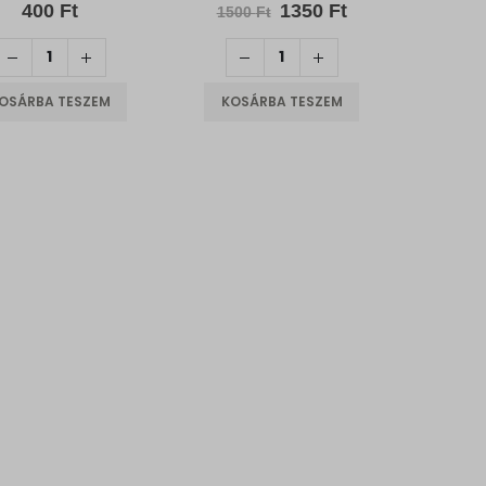
0
out of 5
0
out of 5
Original
Current
400
Ft
1350
Ft
1500
Ft
price
price
was:
is:
1500 Ft.
1350 Ft.
OSÁRBA TESZEM
KOSÁRBA TESZEM