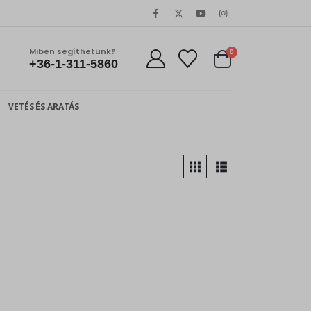
Miben segíthetünk?
0
+36-1-311-5860
VETÉS ÉS ARATÁS