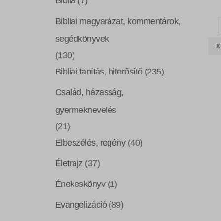
Biblia
(7)
Bibliai magyarázat, kommentárok,
segédkönyvek
K
(130)
Bibliai tanítás, hiterősítő
(235)
Család, házasság,
gyermeknevelés
(21)
Elbeszélés, regény
(40)
Életrajz
(37)
Énekeskönyv
(1)
Evangelizáció
(89)