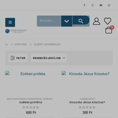
0
KÖNYVEK
ALBERT GOSSWEILER
FILTER
BIBLIAI MAGYARÁZAT, KOMMENTÁROK, SEGÉDKÖNYVEK
EVANGELIZÁCIÓ
Ezékiel próféta
Kicsoda Jézus Krisztus?
0
out of 5
0
out of 5
600
Ft
300
Ft