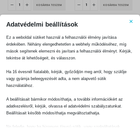
KOSÁRBA TESZEM
KOSÁRBA TESZEM
×
Adatvédelmi beállítások
Ez a weboldal sütiket használ a felhasználói élmény javítása
érdekében. Néhány elengedhetetlen a webhely működéséhez, míg
mások segítenek elemezni és javítani a felhasználói élményt. Kérjük,
KAPCSOLATFELVÉTEL
tekintse át lehetőségeit, és válasszon.
Evangéliumi Kiadó
Ha 16 évesnél fiatalabb, kérjük, győződjön meg arról, hogy szülője
CÍM:
1066 Budapest, Ó utca 16.
vagy gyámja beleegyezését adta, a nem alapvető sütik
használatához.
TELEFON:
+36-1-311-5860
A beállításait bármikor módosíthatja, a további információkért az
EMAIL:
adatkezelésről, kérjük, olvassa el adatvédelmi szabályzatunkat.
rendeles@evangeliumikiado.hu
Beállításait később módosíthatja megváltoztathatja.
Ne feledje, hogy ha bizonyos típusú sütik, vagy szolgáltatások
letiltása mellett dönt, az befolyásolhatja a webhely által nyújtott